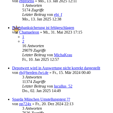
von
ebproelss
»
Mo., 13. Jan 2025 12:11
1
Antworten
5174
Zugriffe
Letzter Beitrag
von
ebi_f
Mo., 13. Jan 2025 12:38
Datenbanksicherung ist fehlgeschlagen
von
Chamaeleon
»
Mi., 31. Mai 2023 17:15
1
2
16
Antworten
29079
Zugriffe
Letzter Beitrag
von
MichaKrau
Fr., 10. Jan 2025 12:57
Depotwert wird in Auswertung nicht korrekt dargestellt
von
rh@herden-fwt.de
»
Fr., 15. Mär 2024 00:40
3
Antworten
11374
Zugriffe
Letzter Beitrag
von
lucullus_52
Do., 02. Jan 2025 14:49
Sparda München Umstellungstest ??
von
pp724x
»
Fr., 20. Dez 2024 22:13
3
Antworten
7626
Zugriffe