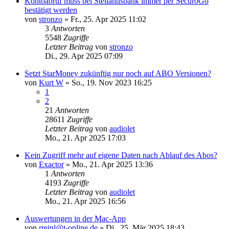
Kontoabruf muss bei Stellantisbank immer per SecuroGo
bestätigt werden
von
stronzo
»
Fr., 25. Apr 2025 11:02
3
Antworten
5548
Zugriffe
Letzter Beitrag
von
stronzo
Di., 29. Apr 2025 07:09
Setzt StarMoney zukünftig nur noch auf ABO Versionen?
von
Kurt W
»
So., 19. Nov 2023 16:25
1
2
21
Antworten
28611
Zugriffe
Letzter Beitrag
von
audiolet
Mo., 21. Apr 2025 17:03
Kein Zugriff mehr auf eigene Daten nach Ablauf des Abos?
von
Exactor
»
Mo., 21. Apr 2025 13:36
1
Antworten
4193
Zugriffe
Letzter Beitrag
von
audiolet
Mo., 21. Apr 2025 16:56
Auswertungen in der Mac-App
von
rreinl@t-online.de
»
Di., 25. Mär 2025 18:43