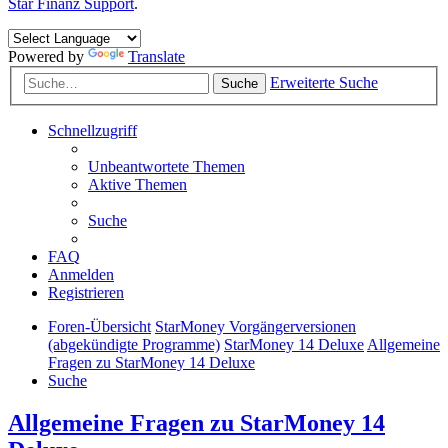
Star Finanz Support
.
Powered by
Translate
Erweiterte Suche
Suche
Schnellzugriff
Unbeantwortete Themen
Aktive Themen
Suche
FAQ
Anmelden
Registrieren
Foren-Übersicht
StarMoney Vorgängerversionen
(abgekündigte Programme)
StarMoney 14 Deluxe
Allgemeine
Fragen zu StarMoney 14 Deluxe
Suche
Allgemeine Fragen zu StarMoney 14