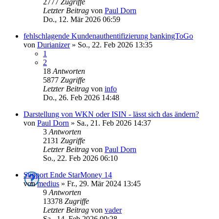
2777
Zugriffe
Letzter Beitrag
von
Paul Dorn
Do., 12. Mär 2026 06:59
fehlschlagende Kundenauthentifizierung bankingToGo
von
Durianizer
»
So., 22. Feb 2026 13:35
1
2
18
Antworten
5877
Zugriffe
Letzter Beitrag
von
info
Do., 26. Feb 2026 14:48
Darstellung von WKN oder ISIN - lässt sich das ändern?
von
Paul Dorn
»
Sa., 21. Feb 2026 14:37
3
Antworten
2131
Zugriffe
Letzter Beitrag
von
Paul Dorn
So., 22. Feb 2026 06:10
Support Ende StarMoney 14
von
medius
»
Fr., 29. Mär 2024 13:45
9
Antworten
13378
Zugriffe
Letzter Beitrag
von
vader
Sa., 14. Feb 2026 09:28