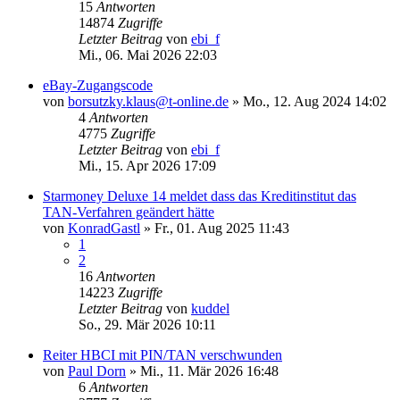
15
Antworten
14874
Zugriffe
Letzter Beitrag
von
ebi_f
Mi., 06. Mai 2026 22:03
eBay-Zugangscode
von
borsutzky.klaus@t-online.de
»
Mo., 12. Aug 2024 14:02
4
Antworten
4775
Zugriffe
Letzter Beitrag
von
ebi_f
Mi., 15. Apr 2026 17:09
Starmoney Deluxe 14 meldet dass das Kreditinstitut das
TAN-Verfahren geändert hätte
von
KonradGastl
»
Fr., 01. Aug 2025 11:43
1
2
16
Antworten
14223
Zugriffe
Letzter Beitrag
von
kuddel
So., 29. Mär 2026 10:11
Reiter HBCI mit PIN/TAN verschwunden
von
Paul Dorn
»
Mi., 11. Mär 2026 16:48
6
Antworten