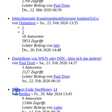
2769
Zugriffe
Letzter Beitrag
von
Paul Dorn
Do., 12. Mär 2026 06:59
fehlschlagende Kundenauthentifizierung bankingToGo
von
Durianizer
»
So., 22. Feb 2026 13:35
1
2
18
Antworten
5853
Zugriffe
Letzter Beitrag
von
info
Do., 26. Feb 2026 14:48
Darstellung von WKN oder ISIN - lässt sich das ändern?
von
Paul Dorn
»
Sa., 21. Feb 2026 14:37
3
Antworten
2127
Zugriffe
Letzter Beitrag
von
Paul Dorn
So., 22. Feb 2026 06:10
Support Ende StarMoney 14
von
medius
»
Fr., 29. Mär 2024 13:45
9
Antworten
13366
Zugriffe
Letzter Beitrag
von
vader
Sa., 14. Feb 2026 09:28