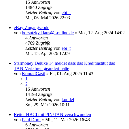
15
Antworten
14840
Zugriffe
Letzter Beitrag
von
ebi_f
Mi., 06. Mai 2026 22:03
eBay-Zugangscode
von
borsutzky.klaus@t-online.de
»
Mo., 12. Aug 2024 14:02
4
Antworten
4769
Zugriffe
Letzter Beitrag
von
ebi_f
Mi., 15. Apr 2026 17:09
Starmoney Deluxe 14 meldet dass das Kreditinstitut das
TAN-Verfahren geändert hätte
von
KonradGastl
»
Fr., 01. Aug 2025 11:43
1
2
16
Antworten
14193
Zugriffe
Letzter Beitrag
von
kuddel
So., 29. Mär 2026 10:11
Reiter HBCI mit PIN/TAN verschwunden
von
Paul Dorn
»
Mi., 11. Mär 2026 16:48
6
Antworten