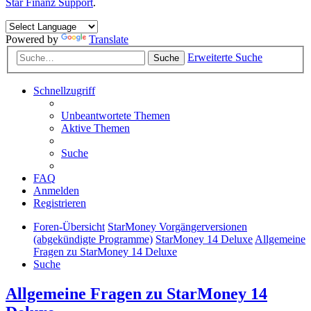
Star Finanz Support
.
Powered by
Translate
Erweiterte Suche
Suche
Schnellzugriff
Unbeantwortete Themen
Aktive Themen
Suche
FAQ
Anmelden
Registrieren
Foren-Übersicht
StarMoney Vorgängerversionen
(abgekündigte Programme)
StarMoney 14 Deluxe
Allgemeine
Fragen zu StarMoney 14 Deluxe
Suche
Allgemeine Fragen zu StarMoney 14