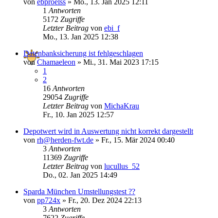
von
ebproelss
»
Mo., 13. Jan 2025 12:11
1
Antworten
5172
Zugriffe
Letzter Beitrag
von
ebi_f
Mo., 13. Jan 2025 12:38
Datenbanksicherung ist fehlgeschlagen
von
Chamaeleon
»
Mi., 31. Mai 2023 17:15
1
2
16
Antworten
29054
Zugriffe
Letzter Beitrag
von
MichaKrau
Fr., 10. Jan 2025 12:57
Depotwert wird in Auswertung nicht korrekt dargestellt
von
rh@herden-fwt.de
»
Fr., 15. Mär 2024 00:40
3
Antworten
11369
Zugriffe
Letzter Beitrag
von
lucullus_52
Do., 02. Jan 2025 14:49
Sparda München Umstellungstest ??
von
pp724x
»
Fr., 20. Dez 2024 22:13
3
Antworten
7622
Zugriffe