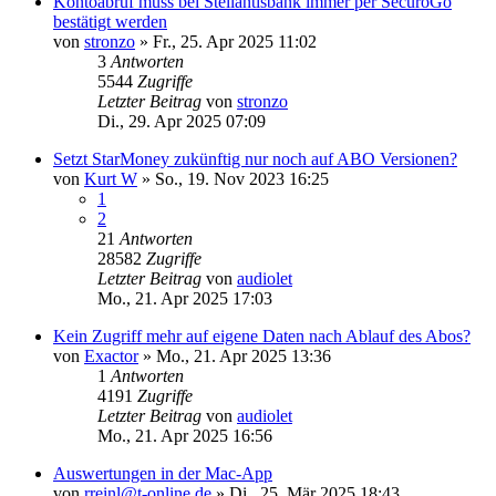
Kontoabruf muss bei Stellantisbank immer per SecuroGo
bestätigt werden
von
stronzo
»
Fr., 25. Apr 2025 11:02
3
Antworten
5544
Zugriffe
Letzter Beitrag
von
stronzo
Di., 29. Apr 2025 07:09
Setzt StarMoney zukünftig nur noch auf ABO Versionen?
von
Kurt W
»
So., 19. Nov 2023 16:25
1
2
21
Antworten
28582
Zugriffe
Letzter Beitrag
von
audiolet
Mo., 21. Apr 2025 17:03
Kein Zugriff mehr auf eigene Daten nach Ablauf des Abos?
von
Exactor
»
Mo., 21. Apr 2025 13:36
1
Antworten
4191
Zugriffe
Letzter Beitrag
von
audiolet
Mo., 21. Apr 2025 16:56
Auswertungen in der Mac-App
von
rreinl@t-online.de
»
Di., 25. Mär 2025 18:43