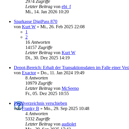
2974
Zugriffe
Letzter Beitrag
von
ebi_f
Mi., 14. Jan 2026 10:20
Sparkasse DigiPass 870
von
Kurt W
»
Mi., 26. Feb 2025 22:08
1
2
16
Antworten
14157
Zugriffe
Letzter Beitrag
von
Kurt W
Di., 30. Dez 2025 14:19
Depot-Bereich: Erhalt der Transaktionsdaten im Falle einer Ve
von
Exactor
»
Do., 11. Jan 2024 19:49
8
Antworten
10979
Zugriffe
Letzter Beitrag
von
McSeeno
Fr., 05. Dez 2025 10:55
Profilverzeichnis verschieben
von
Franky B
»
Mo., 29. Sep 2025 10:48
4
Antworten
5332
Zugriffe
Letzter Beitrag
von
audiolet