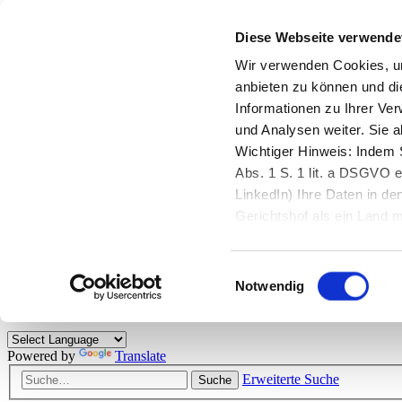
Diese Webseite verwende
Zurück zu StarMoney.de
Login Kundenbereich
Wir verwenden Cookies, um
anbieten zu können und di
Zurück zu StarMoney.de
Informationen zu Ihrer Ve
Login Kundenbereich
und Analysen weiter. Sie 
Zum Inhalt
Wichtiger Hinweis: Indem S
☰
Abs. 1 S. 1 lit. a DSGVO e
LinkedIn) Ihre Daten in 
Herzlich willkommen!
Gerichtshof als ein Land
eingeschätzt. Mehr Informa
Das StarMoney-Forum ist ein Diskussionsforum rund um unsere Prod
Einwilligungsauswahl
Kunden viele nützliche Hilfestellungen und interessante Tipps und Tri
Notwendig
Hinweise: Bitte beachten Sie unsere
Netiquette/Benimmregeln
. Bei S
Powered by
Translate
Erweiterte Suche
Suche