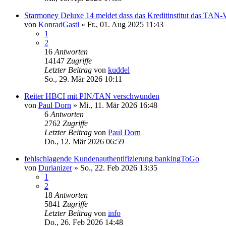
Starmoney Deluxe 14 meldet dass das Kreditinstitut das TAN-V
von
KonradGastl
»
Fr., 01. Aug 2025 11:43
1
2
16
Antworten
14147
Zugriffe
Letzter Beitrag
von
kuddel
So., 29. Mär 2026 10:11
Reiter HBCI mit PIN/TAN verschwunden
von
Paul Dorn
»
Mi., 11. Mär 2026 16:48
6
Antworten
2762
Zugriffe
Letzter Beitrag
von
Paul Dorn
Do., 12. Mär 2026 06:59
fehlschlagende Kundenauthentifizierung bankingToGo
von
Durianizer
»
So., 22. Feb 2026 13:35
1
2
18
Antworten
5841
Zugriffe
Letzter Beitrag
von
info
Do., 26. Feb 2026 14:48