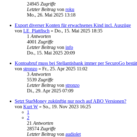
24945
Zugriffe
Letzter Beitrag
von
roku
Mo., 26. Mai 2025 13:18
Export diverser Konten für erwachsenes Kind incl. Auszüge
von
LE_Plattfisch
»
Do., 15. Mai 2025 18:35
1
Antworten
4001
Zugriffe
Letzter Beitrag
von
info
Do., 15. Mai 2025 20:09
Kontoabruf muss bei Stellantisbank immer per SecuroGo bestä
von
stronzo
»
Fr., 25. Apr 2025 11:02
3
Antworten
5539
Zugriffe
Letzter Beitrag
von
stronzo
Di., 29. Apr 2025 07:09
Setzt StarMoney zukünftig nur noch auf ABO Versionen?
von
Kurt W
»
So., 19. Nov 2023 16:25
1
2
21
Antworten
28574
Zugriffe
Letzter Beitrag
von
audiolet