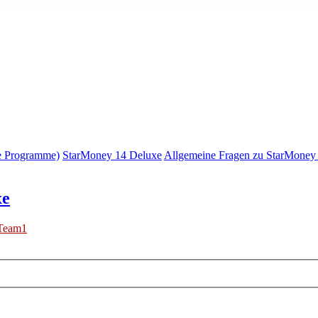
e Programme)
StarMoney 14 Deluxe
Allgemeine Fragen zu StarMoney
xe
Team1