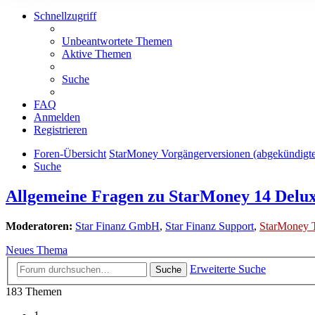
Schnellzugriff
Unbeantwortete Themen
Aktive Themen
Suche
FAQ
Anmelden
Registrieren
Foren-Übersicht
StarMoney Vorgängerversionen (abgekündigt
Suche
Allgemeine Fragen zu StarMoney 14 Delu
Moderatoren:
Star Finanz GmbH
,
Star Finanz Support
,
StarMoney 
Neues Thema
Erweiterte Suche
Suche
183 Themen