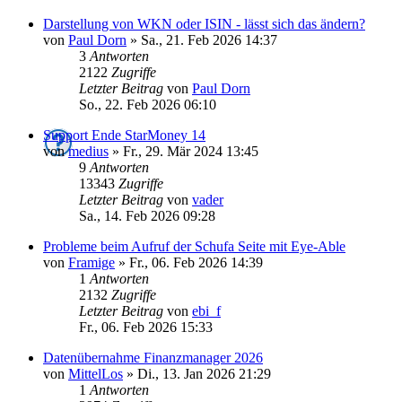
Darstellung von WKN oder ISIN - lässt sich das ändern?
von
Paul Dorn
»
Sa., 21. Feb 2026 14:37
3
Antworten
2122
Zugriffe
Letzter Beitrag
von
Paul Dorn
So., 22. Feb 2026 06:10
Support Ende StarMoney 14
von
medius
»
Fr., 29. Mär 2024 13:45
9
Antworten
13343
Zugriffe
Letzter Beitrag
von
vader
Sa., 14. Feb 2026 09:28
Probleme beim Aufruf der Schufa Seite mit Eye-Able
von
Framige
»
Fr., 06. Feb 2026 14:39
1
Antworten
2132
Zugriffe
Letzter Beitrag
von
ebi_f
Fr., 06. Feb 2026 15:33
Datenübernahme Finanzmanager 2026
von
MittelLos
»
Di., 13. Jan 2026 21:29
1
Antworten