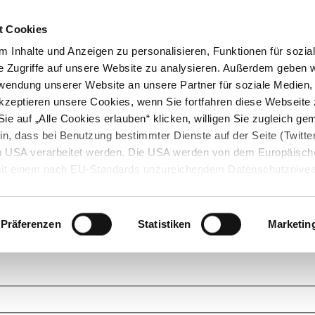
t Cookies
 Inhalte und Anzeigen zu personalisieren, Funktionen für sozia
e Zugriffe auf unsere Website zu analysieren. Außerdem geben w
rwendung unserer Website an unsere Partner für soziale Medien
akzeptieren unsere Cookies, wenn Sie fortfahren diese Webseite 
ie auf „Alle Cookies erlauben“ klicken, willigen Sie zugleich gem
in, dass bei Benutzung bestimmter Dienste auf der Seite (Twitte
den USA verarbeitet werden. Die USA werden von dem Europäisch
 mit einem nach EU-Standards unzureichendem Datenschutznive
tionen dazu finden Sie hier und in unseren Datenschutzrichtlinien
ukte. Das Grundprinzip der StarMoney Community ist dabei ganz einf
cks. Stellen Sie Ihre Fragen und helfen Sie mit Ihrem Wissen anderen w
Präferenzen
Statistiken
Marketin
upportanfragen zu unseren Produkten wenden Sie sich bitte an den
Star