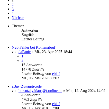
1
2
3
4
Nächste
Themen
Antworten
Zugriffe
Letzter Beitrag
N26 Fehler bei Kontenabruf
von
daPanic
»
Mi., 23. Apr 2025 18:44
1
2
15
Antworten
14778
Zugriffe
Letzter Beitrag
von
ebi_f
Mi., 06. Mai 2026 22:03
eBay-Zugangscode
von
borsutzky.klaus@t-online.de
»
Mo., 12. Aug 2024 14:02
4
Antworten
4763
Zugriffe
Letzter Beitrag
von
ebi_f
Mi., 15. Apr 2026 17:09