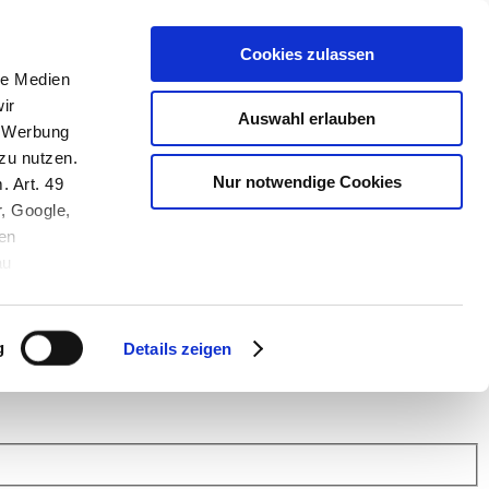
Cookies zulassen
le Medien
ir
Auswahl erlauben
, Werbung
zu nutzen.
Nur notwendige Cookies
. Art. 49
r, Google,
en
au
 (Link s.u.).
ach: Kunden helfen Kunden. Erfahren Sie im Austausch mit anderen
eiter.
g
Details zeigen
 Finanz Support
.