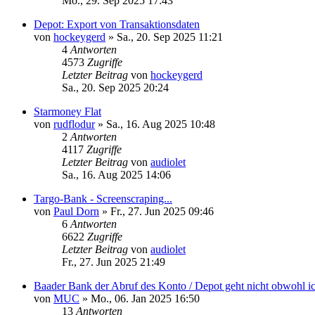
Mo., 29. Sep 2025 17:43
Depot: Export von Transaktionsdaten
von
hockeygerd
»
Sa., 20. Sep 2025 11:21
4
Antworten
4573
Zugriffe
Letzter Beitrag
von
hockeygerd
Sa., 20. Sep 2025 20:24
Starmoney Flat
von
rudflodur
»
Sa., 16. Aug 2025 10:48
2
Antworten
4117
Zugriffe
Letzter Beitrag
von
audiolet
Sa., 16. Aug 2025 14:06
Targo-Bank - Screenscraping...
von
Paul Dorn
»
Fr., 27. Jun 2025 09:46
6
Antworten
6622
Zugriffe
Letzter Beitrag
von
audiolet
Fr., 27. Jun 2025 21:49
Baader Bank der Abruf des Konto / Depot geht nicht obwohl 
von
MUC
»
Mo., 06. Jan 2025 16:50
13
Antworten