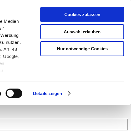
Cookies zulassen
le Medien
ir
Auswahl erlauben
, Werbung
zu nutzen.
Nur notwendige Cookies
. Art. 49
r, Google,
en
au
 (Link s.u.).
ach: Kunden helfen Kunden. Erfahren Sie im Austausch mit anderen
eiter.
g
Details zeigen
 Finanz Support
.