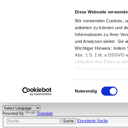
Diese Webseite verwende
Zurück zu StarMoney.de
Login Kundenbereich
Wir verwenden Cookies, um
anbieten zu können und di
Zurück zu StarMoney.de
Informationen zu Ihrer Ve
Login Kundenbereich
und Analysen weiter. Sie 
Zum Inhalt
Wichtiger Hinweis: Indem S
☰
Abs. 1 S. 1 lit. a DSGVO e
LinkedIn) Ihre Daten in 
Herzlich willkommen!
Gerichtshof als ein Land
eingeschätzt. Mehr Informa
Das StarMoney-Forum ist ein Diskussionsforum rund um unsere Prod
Einwilligungsauswahl
Kunden viele nützliche Hilfestellungen und interessante Tipps und Tri
Notwendig
Hinweise: Bitte beachten Sie unsere
Netiquette/Benimmregeln
. Bei S
Powered by
Translate
Erweiterte Suche
Suche