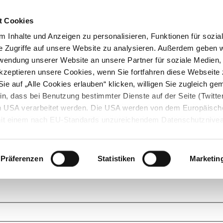
t Cookies
 Inhalte und Anzeigen zu personalisieren, Funktionen für sozia
e Zugriffe auf unsere Website zu analysieren. Außerdem geben w
rwendung unserer Website an unsere Partner für soziale Medien
akzeptieren unsere Cookies, wenn Sie fortfahren diese Webseite 
ie auf „Alle Cookies erlauben“ klicken, willigen Sie zugleich gem
in, dass bei Benutzung bestimmter Dienste auf der Seite (Twitte
den USA verarbeitet werden. Die USA werden von dem Europäisch
 mit einem nach EU-Standards unzureichendem Datenschutznive
tionen dazu finden Sie hier und in unseren Datenschutzrichtlinien
ukte. Das Grundprinzip der StarMoney Community ist dabei ganz einf
cks. Stellen Sie Ihre Fragen und helfen Sie mit Ihrem Wissen anderen w
Präferenzen
Statistiken
Marketin
upportanfragen zu unseren Produkten wenden Sie sich bitte an den
Star