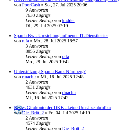
von
PoorCash
»
So., 27. Jul 2025 20:06
9
Antworten
7630
Zugriffe
Letzter Beitrag
von
kuddel
Di., 29. Jul 2025 07:19
Sparda Bw - Umstellung auf neuen IT-Dienstleister
von
rafa
»
Mo., 28. Jul 2025 18:57
3
Antworten
8855
Zugriffe
Letzter Beitrag
von
rafa
Mo., 28. Jul 2025 19:42
Unterstützung Sparda Bank Nürnberg?
von
rtnachtr
»
Mi., 16. Jul 2025 12:48
2
Antworten
4631
Zugriffe
Letzter Beitrag
von
rtnachtr
Mi., 16. Jul 2025 17:42
Neues Girokonto der DKB - keine Umsätze abrufbar
von
Die_Britt_2
»
Fr., 04. Jul 2025 14:19
2
Antworten
4574
Zugriffe
Letzter Beitrag
von
Die_Britt_2