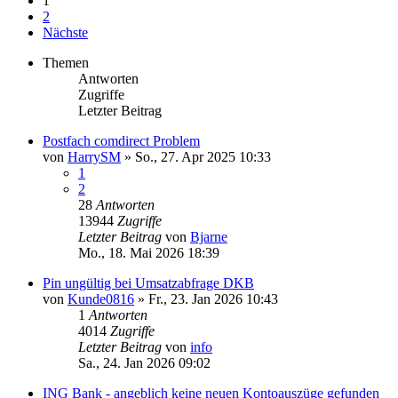
1
2
Nächste
Themen
Antworten
Zugriffe
Letzter Beitrag
Postfach comdirect Problem
von
HarrySM
»
So., 27. Apr 2025 10:33
1
2
28
Antworten
13944
Zugriffe
Letzter Beitrag
von
Bjarne
Mo., 18. Mai 2026 18:39
Pin ungültig bei Umsatzabfrage DKB
von
Kunde0816
»
Fr., 23. Jan 2026 10:43
1
Antworten
4014
Zugriffe
Letzter Beitrag
von
info
Sa., 24. Jan 2026 09:02
ING Bank - angeblich keine neuen Kontoauszüge gefunden