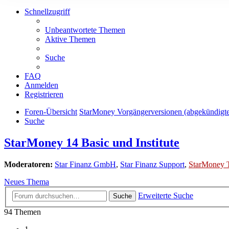
Schnellzugriff
Unbeantwortete Themen
Aktive Themen
Suche
FAQ
Anmelden
Registrieren
Foren-Übersicht
StarMoney Vorgängerversionen (abgekündigt
Suche
StarMoney 14 Basic und Institute
Moderatoren:
Star Finanz GmbH
,
Star Finanz Support
,
StarMoney 
Neues Thema
Erweiterte Suche
Suche
94 Themen