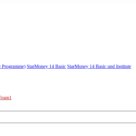
e Programme)
StarMoney 14 Basic
StarMoney 14 Basic und Institute
Team1