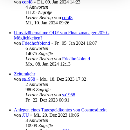
von
cor48
»
Di., 09. Jan 2024 14:23
4
Antworten
11125
Zugriffe
Letzter Beitrag
von
cor48
Mi., 10. Jan 2024 09:26
Umsatzübernahme QDF von Finanzmanager 2020 -
Möglichkeiten?
von
Friedhofsblond
»
Fr., 05. Jan 2024 16:07
6
Antworten
14075
Zugriffe
Letzter Beitrag
von
Friedhofsblond
Mo., 08. Jan 2024 12:13
Zeitumkehr
von
sa1958
»
Mo., 18. Dez 2023 17:32
2
Antworten
9808
Zugriffe
Letzter Beitrag
von
sa1958
Fr., 22. Dez 2023 00:01
Anlegen eines Tagesgeldkontos von Cosmosdirekt
von
JJU
»
Mi., 20. Dez 2023 10:06
3
Antworten
10909
Zugriffe