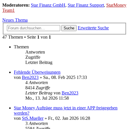
Moderatoren:
Star Finanz GmbH
,
Star Finanz Support
,
StarMoney
Team1
Neues Thema
Erweiterte Suche
Suche
47 Themen • Seite
1
von
1
Themen
Antworten
Zugriffe
Letzter Beitrag
Fehlende Überweisungen
von
Ben2023
»
Sa., 08. Feb 2025 17:33
4
Antworten
8414
Zugriffe
Letzter Beitrag
von
Ben2023
Mo., 13. Jul 2026 11:58
Star Money Aufträge muss jetzt in einer APP freigegeben
werden?
von
StS.Mueller
»
Fr., 02. Jan 2026 16:28
3
Antworten
5584
Zugriffe