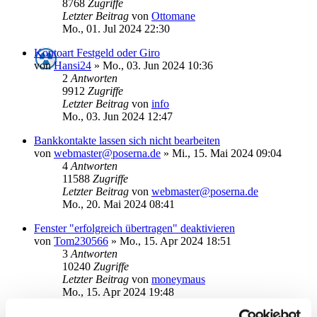
8768
Zugriffe
Letzter Beitrag
von
Ottomane
Mo., 01. Jul 2024 22:30
Kontoart Festgeld oder Giro
von
Hansi24
»
Mo., 03. Jun 2024 10:36
2
Antworten
9912
Zugriffe
Letzter Beitrag
von
info
Mo., 03. Jun 2024 12:47
Bankkontakte lassen sich nicht bearbeiten
von
webmaster@poserna.de
»
Mi., 15. Mai 2024 09:04
4
Antworten
11588
Zugriffe
Letzter Beitrag
von
webmaster@poserna.de
Mo., 20. Mai 2024 08:41
Fenster "erfolgreich übertragen" deaktivieren
von
Tom230566
»
Mo., 15. Apr 2024 18:51
3
Antworten
10240
Zugriffe
Letzter Beitrag
von
moneymaus
Mo., 15. Apr 2024 19:48
GELÖST: Meldung "Sie können die Karte jetzt entnehmen"