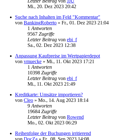
Letzter Beitrag
von
JJU
Mi., 20. Dez 2023 20:42
Suche nach Inhalten im Feld "Kommentar"
von
BankingRoberto
»
Fr., 01. Dez 2023 21:04
1
Antworten
9567
Zugriffe
Letzter Beitrag
von
ebi_f
Sa., 02. Dez 2023 12:38
Anpassung Kaufpreise im Wertpapierdepot
von
vmuecke
»
Mi., 11. Okt 2023 17:21
1
Antworten
10398
Zugriffe
Letzter Beitrag
von
ebi_f
Mi., 11. Okt 2023 21:49
Kreditkarte: Umsätze importieren?
von
Cleo
»
Mo., 14. Aug 2023 18:14
9
Antworten
19684
Zugriffe
Letzter Beitrag
von
Rowend
Mo., 02. Okt 2023 06:29
Reihenfolge der Buchungen irritierend
von
DocZa
»
Fr., 08. Sep 2023 14:08