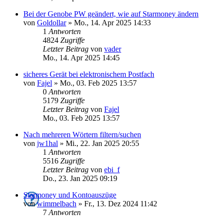
Bei der Genobe PW geändert, wie auf Starmoney ändern
von
Goldollar
»
Mo., 14. Apr 2025 14:33
1
Antworten
4824
Zugriffe
Letzter Beitrag
von
vader
Mo., 14. Apr 2025 14:45
sicheres Gerät bei elektronischem Postfach
von
Fajel
»
Mo., 03. Feb 2025 13:57
0
Antworten
5179
Zugriffe
Letzter Beitrag
von
Fajel
Mo., 03. Feb 2025 13:57
Nach mehreren Wörtern filtern/suchen
von
jw1hal
»
Mi., 22. Jan 2025 20:55
1
Antworten
5516
Zugriffe
Letzter Beitrag
von
ebi_f
Do., 23. Jan 2025 09:19
Starmoney und Kontoauszüge
von
wimmelbach
»
Fr., 13. Dez 2024 11:42
7
Antworten