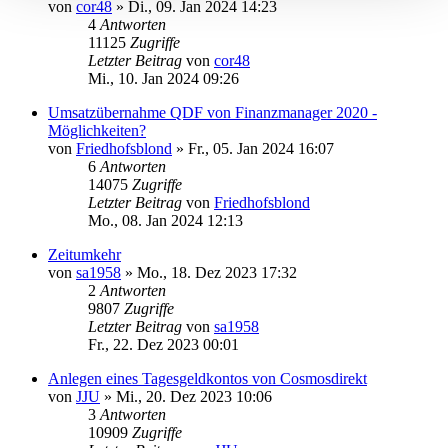
von
cor48
»
Di., 09. Jan 2024 14:23
4
Antworten
11125
Zugriffe
Letzter Beitrag
von
cor48
Mi., 10. Jan 2024 09:26
Umsatzübernahme QDF von Finanzmanager 2020 -
Möglichkeiten?
von
Friedhofsblond
»
Fr., 05. Jan 2024 16:07
6
Antworten
14075
Zugriffe
Letzter Beitrag
von
Friedhofsblond
Mo., 08. Jan 2024 12:13
Zeitumkehr
von
sa1958
»
Mo., 18. Dez 2023 17:32
2
Antworten
9807
Zugriffe
Letzter Beitrag
von
sa1958
Fr., 22. Dez 2023 00:01
Anlegen eines Tagesgeldkontos von Cosmosdirekt
von
JJU
»
Mi., 20. Dez 2023 10:06
3
Antworten
10909
Zugriffe