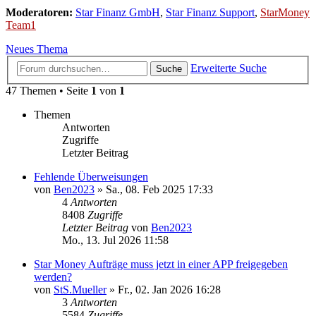
Moderatoren:
Star Finanz GmbH
,
Star Finanz Support
,
StarMoney
Team1
Neues Thema
Erweiterte Suche
Suche
47 Themen • Seite
1
von
1
Themen
Antworten
Zugriffe
Letzter Beitrag
Fehlende Überweisungen
von
Ben2023
»
Sa., 08. Feb 2025 17:33
4
Antworten
8408
Zugriffe
Letzter Beitrag
von
Ben2023
Mo., 13. Jul 2026 11:58
Star Money Aufträge muss jetzt in einer APP freigegeben
werden?
von
StS.Mueller
»
Fr., 02. Jan 2026 16:28
3
Antworten
5584
Zugriffe