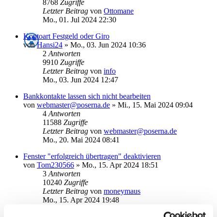
8768
Zugriffe
Letzter Beitrag
von
Ottomane
Mo., 01. Jul 2024 22:30
Kontoart Festgeld oder Giro
von
Hansi24
»
Mo., 03. Jun 2024 10:36
2
Antworten
9910
Zugriffe
Letzter Beitrag
von
info
Mo., 03. Jun 2024 12:47
Bankkontakte lassen sich nicht bearbeiten
von
webmaster@poserna.de
»
Mi., 15. Mai 2024 09:04
4
Antworten
11588
Zugriffe
Letzter Beitrag
von
webmaster@poserna.de
Mo., 20. Mai 2024 08:41
Fenster "erfolgreich übertragen" deaktivieren
von
Tom230566
»
Mo., 15. Apr 2024 18:51
3
Antworten
10240
Zugriffe
Letzter Beitrag
von
moneymaus
Mo., 15. Apr 2024 19:48
GELÖST: Meldung "Sie können die Karte jetzt entnehmen"