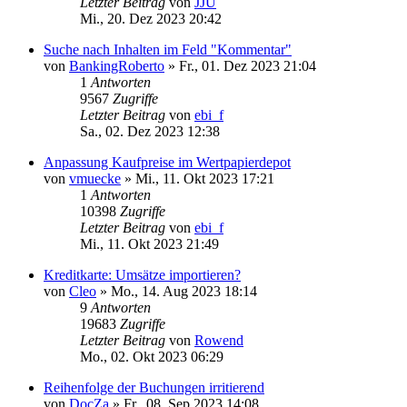
Letzter Beitrag
von
JJU
Mi., 20. Dez 2023 20:42
Suche nach Inhalten im Feld "Kommentar"
von
BankingRoberto
»
Fr., 01. Dez 2023 21:04
1
Antworten
9567
Zugriffe
Letzter Beitrag
von
ebi_f
Sa., 02. Dez 2023 12:38
Anpassung Kaufpreise im Wertpapierdepot
von
vmuecke
»
Mi., 11. Okt 2023 17:21
1
Antworten
10398
Zugriffe
Letzter Beitrag
von
ebi_f
Mi., 11. Okt 2023 21:49
Kreditkarte: Umsätze importieren?
von
Cleo
»
Mo., 14. Aug 2023 18:14
9
Antworten
19683
Zugriffe
Letzter Beitrag
von
Rowend
Mo., 02. Okt 2023 06:29
Reihenfolge der Buchungen irritierend
von
DocZa
»
Fr., 08. Sep 2023 14:08