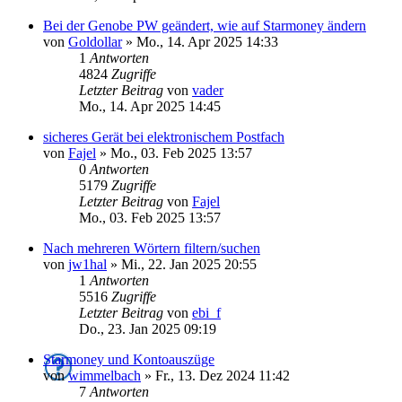
Bei der Genobe PW geändert, wie auf Starmoney ändern
von
Goldollar
»
Mo., 14. Apr 2025 14:33
1
Antworten
4824
Zugriffe
Letzter Beitrag
von
vader
Mo., 14. Apr 2025 14:45
sicheres Gerät bei elektronischem Postfach
von
Fajel
»
Mo., 03. Feb 2025 13:57
0
Antworten
5179
Zugriffe
Letzter Beitrag
von
Fajel
Mo., 03. Feb 2025 13:57
Nach mehreren Wörtern filtern/suchen
von
jw1hal
»
Mi., 22. Jan 2025 20:55
1
Antworten
5516
Zugriffe
Letzter Beitrag
von
ebi_f
Do., 23. Jan 2025 09:19
Starmoney und Kontoauszüge
von
wimmelbach
»
Fr., 13. Dez 2024 11:42
7
Antworten