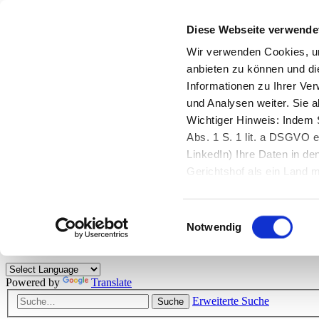
Diese Webseite verwende
Zurück zu StarMoney.de
Login Kundenbereich
Wir verwenden Cookies, um
anbieten zu können und di
Zurück zu StarMoney.de
Informationen zu Ihrer Ve
Login Kundenbereich
und Analysen weiter. Sie 
Zum Inhalt
Wichtiger Hinweis: Indem S
☰
Abs. 1 S. 1 lit. a DSGVO e
LinkedIn) Ihre Daten in 
Herzlich willkommen!
Gerichtshof als ein Land
eingeschätzt. Mehr Informa
Das StarMoney-Forum ist ein Diskussionsforum rund um unsere Prod
Einwilligungsauswahl
Kunden viele nützliche Hilfestellungen und interessante Tipps und Tri
Notwendig
Hinweise: Bitte beachten Sie unsere
Netiquette/Benimmregeln
. Bei S
Powered by
Translate
Erweiterte Suche
Suche