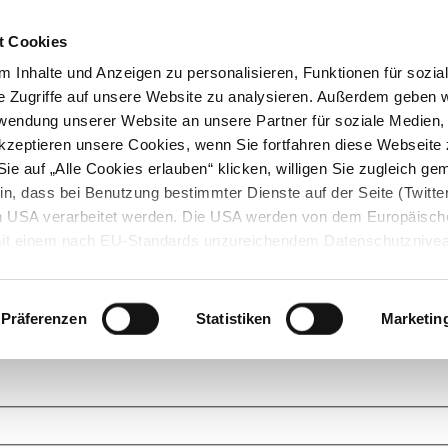
t Cookies
 Inhalte und Anzeigen zu personalisieren, Funktionen für sozia
e Zugriffe auf unsere Website zu analysieren. Außerdem geben w
rwendung unserer Website an unsere Partner für soziale Medien
akzeptieren unsere Cookies, wenn Sie fortfahren diese Webseite 
ie auf „Alle Cookies erlauben“ klicken, willigen Sie zugleich gem
in, dass bei Benutzung bestimmter Dienste auf der Seite (Twitte
den USA verarbeitet werden. Die USA werden von dem Europäisch
 mit einem nach EU-Standards unzureichendem Datenschutznive
tionen dazu finden Sie hier und in unseren Datenschutzrichtlinien
ukte. Das Grundprinzip der StarMoney Community ist dabei ganz einf
cks. Stellen Sie Ihre Fragen und helfen Sie mit Ihrem Wissen anderen w
Präferenzen
Statistiken
Marketin
upportanfragen zu unseren Produkten wenden Sie sich bitte an den
Star