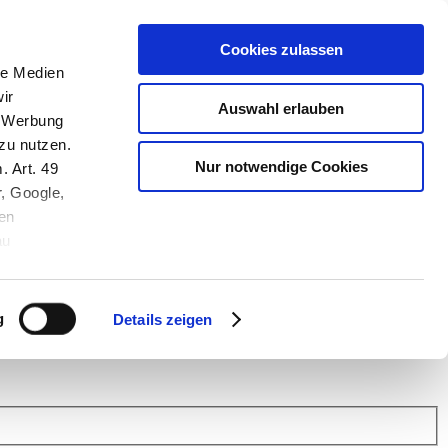
Cookies zulassen
le Medien
ir
Auswahl erlauben
, Werbung
zu nutzen.
Nur notwendige Cookies
. Art. 49
r, Google,
en
au
 (Link s.u.).
ach: Kunden helfen Kunden. Erfahren Sie im Austausch mit anderen
eiter.
g
Details zeigen
 Finanz Support
.