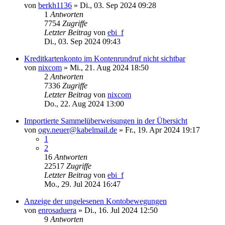
von
berkh1136
»
Di., 03. Sep 2024 09:28
1
Antworten
7754
Zugriffe
Letzter Beitrag
von
ebi_f
Di., 03. Sep 2024 09:43
Kreditkartenkonto im Kontenrundruf nicht sichtbar
von
nixcom
»
Mi., 21. Aug 2024 18:50
2
Antworten
7336
Zugriffe
Letzter Beitrag
von
nixcom
Do., 22. Aug 2024 13:00
Importierte Sammelüberweisungen in der Übersicht
von
ogv.neuer@kabelmail.de
»
Fr., 19. Apr 2024 19:17
1
2
16
Antworten
22517
Zugriffe
Letzter Beitrag
von
ebi_f
Mo., 29. Jul 2024 16:47
Anzeige der ungelesenen Kontobewegungen
von
enrosaduera
»
Di., 16. Jul 2024 12:50
9
Antworten