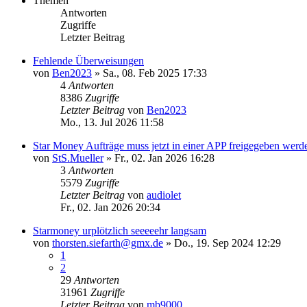
Themen
Antworten
Zugriffe
Letzter Beitrag
Fehlende Überweisungen
von
Ben2023
»
Sa., 08. Feb 2025 17:33
4
Antworten
8386
Zugriffe
Letzter Beitrag
von
Ben2023
Mo., 13. Jul 2026 11:58
Star Money Aufträge muss jetzt in einer APP freigegeben werd
von
StS.Mueller
»
Fr., 02. Jan 2026 16:28
3
Antworten
5579
Zugriffe
Letzter Beitrag
von
audiolet
Fr., 02. Jan 2026 20:34
Starmoney urplötzlich seeeeehr langsam
von
thorsten.siefarth@gmx.de
»
Do., 19. Sep 2024 12:29
1
2
29
Antworten
31961
Zugriffe
Letzter Beitrag
von
mb9000