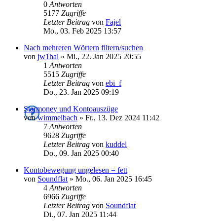
0
Antworten
5177
Zugriffe
Letzter Beitrag
von
Fajel
Mo., 03. Feb 2025 13:57
Nach mehreren Wörtern filtern/suchen
von
jw1hal
»
Mi., 22. Jan 2025 20:55
1
Antworten
5515
Zugriffe
Letzter Beitrag
von
ebi_f
Do., 23. Jan 2025 09:19
Starmoney und Kontoauszüge
von
wimmelbach
»
Fr., 13. Dez 2024 11:42
7
Antworten
9628
Zugriffe
Letzter Beitrag
von
kuddel
Do., 09. Jan 2025 00:40
Kontobewegung ungelesen = fett
von
Soundflat
»
Mo., 06. Jan 2025 16:45
4
Antworten
6966
Zugriffe
Letzter Beitrag
von
Soundflat
Di., 07. Jan 2025 11:44