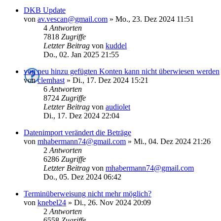
DKB Update
von
av.vescan@gmail.com
»
Mo., 23. Dez 2024 11:51
4
Antworten
7818
Zugriffe
Letzter Beitrag
von
kuddel
Do., 02. Jan 2025 21:55
von neu hinzu gefügten Konten kann nicht überwiesen werden
von
clemhast
»
Di., 17. Dez 2024 15:21
6
Antworten
8724
Zugriffe
Letzter Beitrag
von
audiolet
Di., 17. Dez 2024 22:04
Datenimport verändert die Beträge
von
mhabermann74@gmail.com
»
Mi., 04. Dez 2024 21:26
2
Antworten
6286
Zugriffe
Letzter Beitrag
von
mhabermann74@gmail.com
Do., 05. Dez 2024 06:42
Terminüberweisung nicht mehr möglich?
von
knebel24
»
Di., 26. Nov 2024 20:09
2
Antworten
6558
Zugriffe