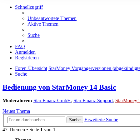
Schnellzugriff
Unbeantwortete Themen
Aktive Themen
Suche
FAQ
Anmelden
Registrieren
Foren-Übersicht
StarMoney Vorgängerversionen (abgekündigt
Suche
Bedienung von StarMoney 14 Basic
Moderatoren:
Star Finanz GmbH
,
Star Finanz Support
,
StarMoney 
Neues Thema
Erweiterte Suche
Suche
47 Themen • Seite
1
von
1