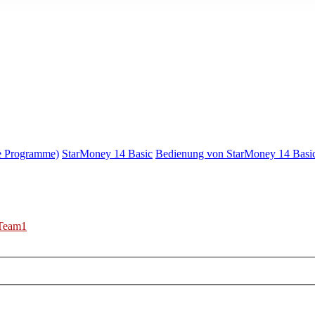
e Programme)
StarMoney 14 Basic
Bedienung von StarMoney 14 Basi
Team1