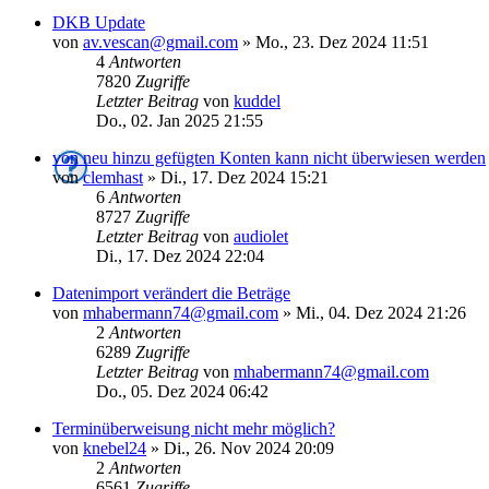
DKB Update
von
av.vescan@gmail.com
»
Mo., 23. Dez 2024 11:51
4
Antworten
7820
Zugriffe
Letzter Beitrag
von
kuddel
Do., 02. Jan 2025 21:55
von neu hinzu gefügten Konten kann nicht überwiesen werden
von
clemhast
»
Di., 17. Dez 2024 15:21
6
Antworten
8727
Zugriffe
Letzter Beitrag
von
audiolet
Di., 17. Dez 2024 22:04
Datenimport verändert die Beträge
von
mhabermann74@gmail.com
»
Mi., 04. Dez 2024 21:26
2
Antworten
6289
Zugriffe
Letzter Beitrag
von
mhabermann74@gmail.com
Do., 05. Dez 2024 06:42
Terminüberweisung nicht mehr möglich?
von
knebel24
»
Di., 26. Nov 2024 20:09
2
Antworten
6561
Zugriffe