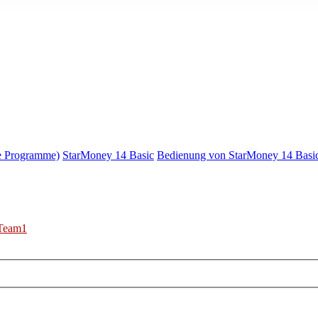
e Programme)
StarMoney 14 Basic
Bedienung von StarMoney 14 Basi
Team1