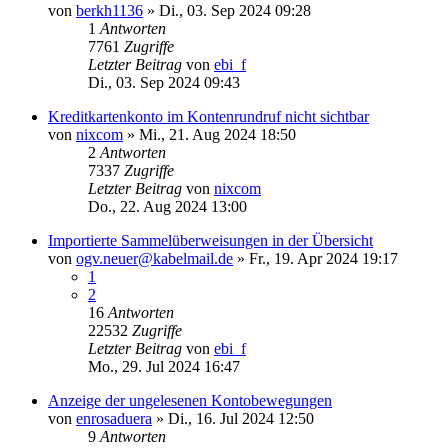
von
berkh1136
»
Di., 03. Sep 2024 09:28
1
Antworten
7761
Zugriffe
Letzter Beitrag
von
ebi_f
Di., 03. Sep 2024 09:43
Kreditkartenkonto im Kontenrundruf nicht sichtbar
von
nixcom
»
Mi., 21. Aug 2024 18:50
2
Antworten
7337
Zugriffe
Letzter Beitrag
von
nixcom
Do., 22. Aug 2024 13:00
Importierte Sammelüberweisungen in der Übersicht
von
ogv.neuer@kabelmail.de
»
Fr., 19. Apr 2024 19:17
1
2
16
Antworten
22532
Zugriffe
Letzter Beitrag
von
ebi_f
Mo., 29. Jul 2024 16:47
Anzeige der ungelesenen Kontobewegungen
von
enrosaduera
»
Di., 16. Jul 2024 12:50
9
Antworten