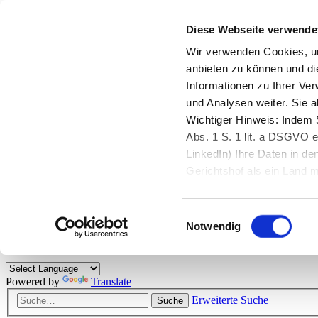
Diese Webseite verwende
Zurück zu StarMoney.de
Login Kundenbereich
Wir verwenden Cookies, um
anbieten zu können und di
Zurück zu StarMoney.de
Informationen zu Ihrer Ve
Login Kundenbereich
und Analysen weiter. Sie 
Zum Inhalt
Wichtiger Hinweis: Indem S
☰
Abs. 1 S. 1 lit. a DSGVO e
LinkedIn) Ihre Daten in 
Herzlich willkommen!
Gerichtshof als ein Land
eingeschätzt. Mehr Informa
Das StarMoney-Forum ist ein Diskussionsforum rund um unsere Prod
Einwilligungsauswahl
Kunden viele nützliche Hilfestellungen und interessante Tipps und Tri
Notwendig
Hinweise: Bitte beachten Sie unsere
Netiquette/Benimmregeln
. Bei S
Powered by
Translate
Erweiterte Suche
Suche