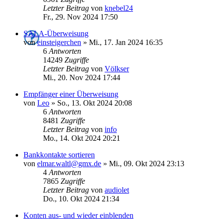
Letzter Beitrag
von
knebel24
Fr., 29. Nov 2024 17:50
SALA-Überweisung
von
einsteigerchen
»
Mi., 17. Jan 2024 16:35
6
Antworten
14249
Zugriffe
Letzter Beitrag
von
Völkser
Mi., 20. Nov 2024 17:44
Empfänger einer Überweisung
von
Leo
»
So., 13. Okt 2024 20:08
6
Antworten
8481
Zugriffe
Letzter Beitrag
von
info
Mo., 14. Okt 2024 20:21
Bankkontakte sortieren
von
elmar.waltl@gmx.de
»
Mi., 09. Okt 2024 23:13
4
Antworten
7865
Zugriffe
Letzter Beitrag
von
audiolet
Do., 10. Okt 2024 21:34
Konten aus- und wieder einblenden