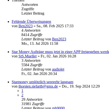
Themen
Antworten
Zugriffe
Letzter Beitrag
Fehlende Überweisungen
von
Ben2023
»
Sa., 08. Feb 2025 17:33
4
Antworten
8414
Zugriffe
Letzter Beitrag
von
Ben2023
Mo., 13. Jul 2026 11:58
Star Money Aufträge muss jetzt in einer APP freigegeben werd
von
StS.Mueller
»
Fr., 02. Jan 2026 16:28
3
Antworten
5584
Zugriffe
Letzter Beitrag
von
audiolet
Fr., 02. Jan 2026 20:34
Starmoney urplötzlich seeeeehr langsam
von
thorsten.siefarth@gmx.de
»
Do., 19. Sep 2024 12:29
1
2
29
Antworten
31981
Zugriffe
Letzter Beitrag
von
mb9000