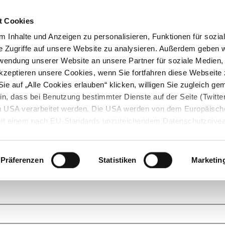
t Cookies
 Inhalte und Anzeigen zu personalisieren, Funktionen für sozia
e Zugriffe auf unsere Website zu analysieren. Außerdem geben w
rwendung unserer Website an unsere Partner für soziale Medien
akzeptieren unsere Cookies, wenn Sie fortfahren diese Webseite 
ie auf „Alle Cookies erlauben“ klicken, willigen Sie zugleich gem
in, dass bei Benutzung bestimmter Dienste auf der Seite (Twitte
den USA verarbeitet werden. Die USA werden von dem Europäisch
 mit einem nach EU-Standards unzureichendem Datenschutznive
tionen dazu finden Sie hier und in unseren Datenschutzrichtlinien
ukte. Das Grundprinzip der StarMoney Community ist dabei ganz einf
cks. Stellen Sie Ihre Fragen und helfen Sie mit Ihrem Wissen anderen w
Präferenzen
Statistiken
Marketin
upportanfragen zu unseren Produkten wenden Sie sich bitte an den
Star