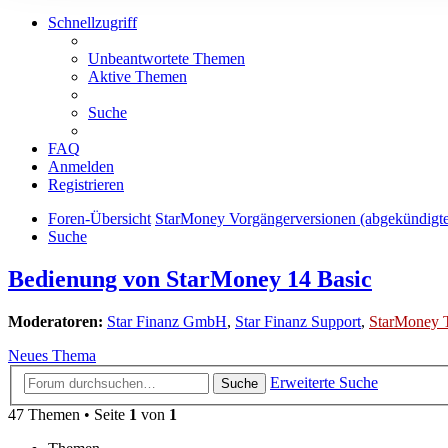
Schnellzugriff
Unbeantwortete Themen
Aktive Themen
Suche
FAQ
Anmelden
Registrieren
Foren-Übersicht
StarMoney Vorgängerversionen (abgekündigt
Suche
Bedienung von StarMoney 14 Basic
Moderatoren:
Star Finanz GmbH
,
Star Finanz Support
,
StarMoney 
Neues Thema
Erweiterte Suche
Suche
47 Themen • Seite
1
von
1