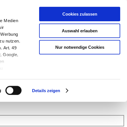
Cookies zulassen
le Medien
ir
Auswahl erlauben
, Werbung
zu nutzen.
Nur notwendige Cookies
. Art. 49
r, Google,
en
au
 (Link s.u.).
ach: Kunden helfen Kunden. Erfahren Sie im Austausch mit anderen
eiter.
g
Details zeigen
 Finanz Support
.