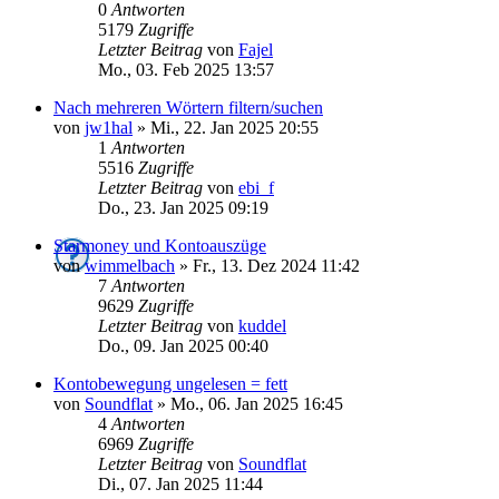
0
Antworten
5179
Zugriffe
Letzter Beitrag
von
Fajel
Mo., 03. Feb 2025 13:57
Nach mehreren Wörtern filtern/suchen
von
jw1hal
»
Mi., 22. Jan 2025 20:55
1
Antworten
5516
Zugriffe
Letzter Beitrag
von
ebi_f
Do., 23. Jan 2025 09:19
Starmoney und Kontoauszüge
von
wimmelbach
»
Fr., 13. Dez 2024 11:42
7
Antworten
9629
Zugriffe
Letzter Beitrag
von
kuddel
Do., 09. Jan 2025 00:40
Kontobewegung ungelesen = fett
von
Soundflat
»
Mo., 06. Jan 2025 16:45
4
Antworten
6969
Zugriffe
Letzter Beitrag
von
Soundflat
Di., 07. Jan 2025 11:44