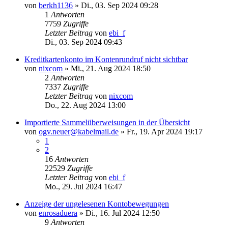
von
berkh1136
»
Di., 03. Sep 2024 09:28
1
Antworten
7759
Zugriffe
Letzter Beitrag
von
ebi_f
Di., 03. Sep 2024 09:43
Kreditkartenkonto im Kontenrundruf nicht sichtbar
von
nixcom
»
Mi., 21. Aug 2024 18:50
2
Antworten
7337
Zugriffe
Letzter Beitrag
von
nixcom
Do., 22. Aug 2024 13:00
Importierte Sammelüberweisungen in der Übersicht
von
ogv.neuer@kabelmail.de
»
Fr., 19. Apr 2024 19:17
1
2
16
Antworten
22529
Zugriffe
Letzter Beitrag
von
ebi_f
Mo., 29. Jul 2024 16:47
Anzeige der ungelesenen Kontobewegungen
von
enrosaduera
»
Di., 16. Jul 2024 12:50
9
Antworten