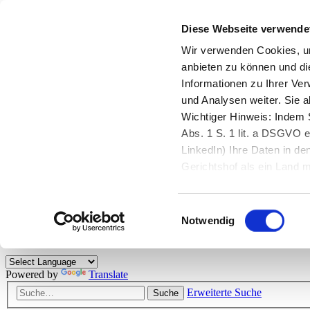
Diese Webseite verwende
Zurück zu StarMoney.de
Login Kundenbereich
Wir verwenden Cookies, um
anbieten zu können und di
Zurück zu StarMoney.de
Informationen zu Ihrer Ve
Login Kundenbereich
und Analysen weiter. Sie 
Zum Inhalt
Wichtiger Hinweis: Indem S
☰
Abs. 1 S. 1 lit. a DSGVO e
LinkedIn) Ihre Daten in 
Herzlich willkommen!
Gerichtshof als ein Land
eingeschätzt. Mehr Informa
Das StarMoney-Forum ist ein Diskussionsforum rund um unsere Prod
Einwilligungsauswahl
Kunden viele nützliche Hilfestellungen und interessante Tipps und Tri
Notwendig
Hinweise: Bitte beachten Sie unsere
Netiquette/Benimmregeln
. Bei S
Powered by
Translate
Erweiterte Suche
Suche