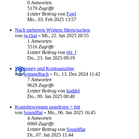
0
Antworten
5179
Zugriffe
Letzter Beitrag
von
Fajel
Mo., 03. Feb 2025 13:57
Nach mehreren Wörtern filtern/suchen
von
jw1hal
»
Mi., 22. Jan 2025 20:55
1
Antworten
5516
Zugriffe
Letzter Beitrag
von
ebi_f
Do., 23. Jan 2025 09:19
Starmoney und Kontoauszüge
von
wimmelbach
»
Fr., 13. Dez 2024 11:42
7
Antworten
9629
Zugriffe
Letzter Beitrag
von
kuddel
Do., 09. Jan 2025 00:40
Kontobewegung ungelesen = fett
von
Soundflat
»
Mo., 06. Jan 2025 16:45
4
Antworten
6969
Zugriffe
Letzter Beitrag
von
Soundflat
Di., 07. Jan 2025 11:44