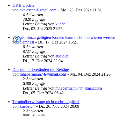
DKB Update
von
av.vescan@gmail.com
»
Mo., 23. Dez 2024 11:51
4
Antworten
7820
Zugriffe
Letzter Beitrag
von
kuddel
Do., 02. Jan 2025 21:55
von neu hinzu gefügten Konten kann nicht überwiesen werden
von
clemhast
»
Di., 17. Dez 2024 15:21
6
Antworten
8727
Zugriffe
Letzter Beitrag
von
audiolet
Di., 17. Dez 2024 22:04
Datenimport verändert die Beträge
von
mhabermann74@gmail.com
»
Mi., 04. Dez 2024 21:26
2
Antworten
6288
Zugriffe
Letzter Beitrag
von
mhabermann74@gmail.com
Do., 05. Dez 2024 06:42
Terminüberweisung nicht mehr möglich?
von
knebel24
»
Di., 26. Nov 2024 20:09
2
Antworten
6561
Zugriffe