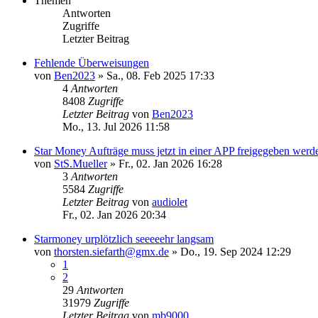
Themen
Antworten
Zugriffe
Letzter Beitrag
Fehlende Überweisungen
von
Ben2023
»
Sa., 08. Feb 2025 17:33
4
Antworten
8408
Zugriffe
Letzter Beitrag
von
Ben2023
Mo., 13. Jul 2026 11:58
Star Money Aufträge muss jetzt in einer APP freigegeben werd
von
StS.Mueller
»
Fr., 02. Jan 2026 16:28
3
Antworten
5584
Zugriffe
Letzter Beitrag
von
audiolet
Fr., 02. Jan 2026 20:34
Starmoney urplötzlich seeeeehr langsam
von
thorsten.siefarth@gmx.de
»
Do., 19. Sep 2024 12:29
1
2
29
Antworten
31979
Zugriffe
Letzter Beitrag
von
mb9000