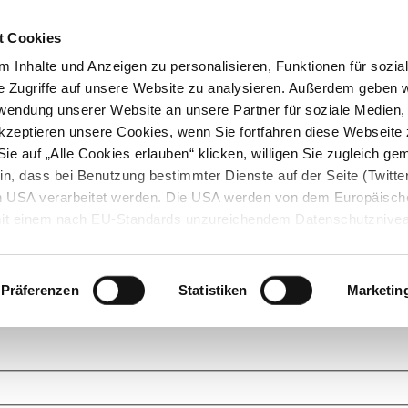
t Cookies
 Inhalte und Anzeigen zu personalisieren, Funktionen für sozia
e Zugriffe auf unsere Website zu analysieren. Außerdem geben w
rwendung unserer Website an unsere Partner für soziale Medien
akzeptieren unsere Cookies, wenn Sie fortfahren diese Webseite 
ie auf „Alle Cookies erlauben“ klicken, willigen Sie zugleich gem
in, dass bei Benutzung bestimmter Dienste auf der Seite (Twitte
den USA verarbeitet werden. Die USA werden von dem Europäisch
 mit einem nach EU-Standards unzureichendem Datenschutznive
tionen dazu finden Sie hier und in unseren Datenschutzrichtlinien
ukte. Das Grundprinzip der StarMoney Community ist dabei ganz einf
cks. Stellen Sie Ihre Fragen und helfen Sie mit Ihrem Wissen anderen w
Präferenzen
Statistiken
Marketin
upportanfragen zu unseren Produkten wenden Sie sich bitte an den
Star