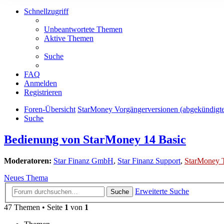
Schnellzugriff
Unbeantwortete Themen
Aktive Themen
Suche
FAQ
Anmelden
Registrieren
Foren-Übersicht
StarMoney Vorgängerversionen (abgekündigt
Suche
Bedienung von StarMoney 14 Basic
Moderatoren:
Star Finanz GmbH
,
Star Finanz Support
,
StarMoney 
Neues Thema
Erweiterte Suche
Suche
47 Themen • Seite
1
von
1