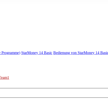
e Programme)
StarMoney 14 Basic
Bedienung von StarMoney 14 Basi
Team1