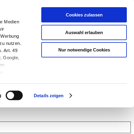
Cookies zulassen
le Medien
ir
Auswahl erlauben
, Werbung
zu nutzen.
Nur notwendige Cookies
. Art. 49
r, Google,
en
au
 (Link s.u.).
ach: Kunden helfen Kunden. Erfahren Sie im Austausch mit anderen
eiter.
g
Details zeigen
 Finanz Support
.