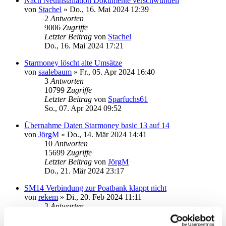
Nach Neuinstallation Dokumente verschwunden
von
Stachel
»
Do., 16. Mai 2024 12:39
2
Antworten
9006
Zugriffe
Letzter Beitrag
von
Stachel
Do., 16. Mai 2024 17:21
Starmoney löscht alte Umsätze
von
saalebaum
»
Fr., 05. Apr 2024 16:40
3
Antworten
10799
Zugriffe
Letzter Beitrag
von
Sparfuchs61
So., 07. Apr 2024 09:52
Übernahme Daten Starmoney basic 13 auf 14
von
JörgM
»
Do., 14. Mär 2024 14:41
10
Antworten
15699
Zugriffe
Letzter Beitrag
von
JörgM
Do., 21. Mär 2024 23:17
SM14 Verbindung zur Poatbank klappt nicht
von
rekem
»
Di., 20. Feb 2024 11:11
3
Antworten
10644
Zugriffe
Letzter Beitrag
von
rekem