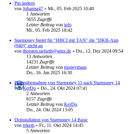
Pin ändern
von
Johanna47
»
Mi., 05. Feb 2025 10:40
1
Antworten
5655
Zugriffe
Letzter Beitrag
von
info
Mi., 05. Feb 2025 18:42
Starmoney bietet für "HBCI mit TAN" die "DKB-App
(940)" nicht an
von
thorsten.siefarth@gmx.de
»
Do., 12. Dez 2024 09:54
13
Antworten
14231
Zugriffe
Letzter Beitrag
von
moneymaus
Do., 16. Jan 2025 16:30
Datenübernahme von Starmoney 11 nach Starmoney 14
von
KerDo
»
Do., 24. Okt 2024 07:41
2
Antworten
8157
Zugriffe
Letzter Beitrag
von
KerDo
Do., 24. Okt 2024 13:05
Deinstallation von Starmoney 14 Basic
von
rekem
»
Fr., 11. Okt 2024 14:45
5
Antworten