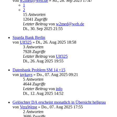
von
w2med@web.de
»
So., 28. Sep 2025 17:47
1
2
15
Antworten
12041
Zugriffe
Letzter Beitrag
von
w2med@web.de
Di., 30. Sep 2025 21:55
Sparda Bank Berlin
von
Ulf325
»
Di., 26. Aug 2025 18:58
3
Antworten
7928
Zugriffe
Letzter Beitrag
von
Ulf325
Di., 26. Aug 2025 19:55
Datenbank Problem SM 14 +15
von
jaykays
»
Do., 07. Aug 2025 09:21
5
Antworten
4644
Zugriffe
Letzter Beitrag
von
info
Di., 12. Aug 2025 14:52
Gelöschter DA erscheint monatlich in Übersicht hellgrau
von
VeraWeng
»
Do., 07. Aug 2025 17:55
2
Antworten
3686
Zugriffe