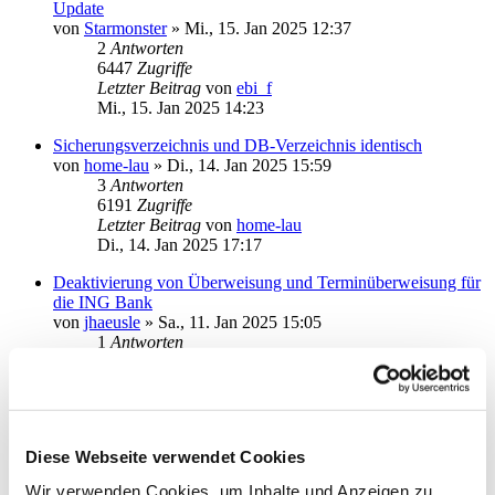
Update
von
Starmonster
»
Mi., 15. Jan 2025 12:37
2
Antworten
6447
Zugriffe
Letzter Beitrag
von
ebi_f
Mi., 15. Jan 2025 14:23
Sicherungsverzeichnis und DB-Verzeichnis identisch
von
home-lau
»
Di., 14. Jan 2025 15:59
3
Antworten
6191
Zugriffe
Letzter Beitrag
von
home-lau
Di., 14. Jan 2025 17:17
Deaktivierung von Überweisung und Terminüberweisung für
die ING Bank
von
jhaeusle
»
Sa., 11. Jan 2025 15:05
1
Antworten
5604
Zugriffe
Letzter Beitrag
von
audiolet
Sa., 11. Jan 2025 16:48
Gelöst: DKB kein Kontenrundruf beim Start
Diese Webseite verwendet Cookies
von
RB.
»
Di., 07. Jan 2025 14:47
3
Antworten
Wir verwenden Cookies, um Inhalte und Anzeigen zu