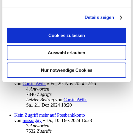
Problem mit Online-Update Dienst
von
misspiggy
»
Mo., 23. Dez 2024 14:46
7
Antworten
Details zeigen
9516
Zugriffe
Letzter Beitrag
von
kuddel
Mi., 25. Dez 2024 11:44
Cookies zulassen
Umstellung auf die neue DKB App
von
gspas
»
Fr., 20. Dez 2024 09:27
7
Antworten
Auswahl erlauben
8991
Zugriffe
Letzter Beitrag
von
gspas
Sa., 21. Dez 2024 20:27
Nur notwendige Cookies
Kreditkarten Abfrage - keine Dokumentenordner gefunden
von
CarstenWilk
»
Fr., 29. Nov 2024 22:56
4
Antworten
7846
Zugriffe
Letzter Beitrag
von
CarstenWilk
Sa., 21. Dez 2024 18:20
Kein Zugriff mehr auf Postbankkonto
von
misspiggy
»
Di., 10. Dez 2024 16:23
3
Antworten
7532
Zugriffe