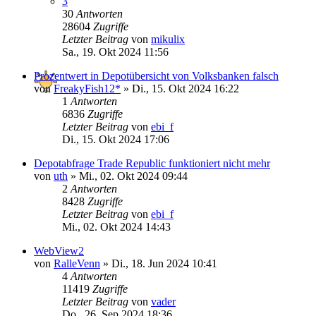
3
30
Antworten
28604
Zugriffe
Letzter Beitrag
von
mikulix
Sa., 19. Okt 2024 11:56
Prozentwert in Depotübersicht von Volksbanken falsch
von
FreakyFish12*
»
Di., 15. Okt 2024 16:22
1
Antworten
6836
Zugriffe
Letzter Beitrag
von
ebi_f
Di., 15. Okt 2024 17:06
Depotabfrage Trade Republic funktioniert nicht mehr
von
uth
»
Mi., 02. Okt 2024 09:44
2
Antworten
8428
Zugriffe
Letzter Beitrag
von
ebi_f
Mi., 02. Okt 2024 14:43
WebView2
von
RalleVenn
»
Di., 18. Jun 2024 10:41
4
Antworten
11419
Zugriffe
Letzter Beitrag
von
vader
Do., 26. Sep 2024 18:36