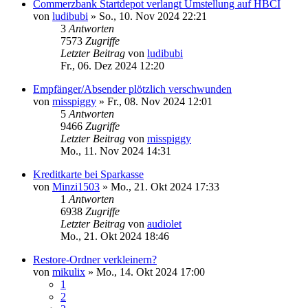
Commerzbank Startdepot verlangt Umstellung auf HBCI
von
ludibubi
»
So., 10. Nov 2024 22:21
3
Antworten
7573
Zugriffe
Letzter Beitrag
von
ludibubi
Fr., 06. Dez 2024 12:20
Empfänger/Absender plötzlich verschwunden
von
misspiggy
»
Fr., 08. Nov 2024 12:01
5
Antworten
9466
Zugriffe
Letzter Beitrag
von
misspiggy
Mo., 11. Nov 2024 14:31
Kreditkarte bei Sparkasse
von
Minzi1503
»
Mo., 21. Okt 2024 17:33
1
Antworten
6938
Zugriffe
Letzter Beitrag
von
audiolet
Mo., 21. Okt 2024 18:46
Restore-Ordner verkleinern?
von
mikulix
»
Mo., 14. Okt 2024 17:00
1
2