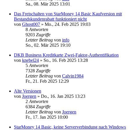
Sa., 08. Mär 2025 13:01
Das Freischalten von StarMoney 14 Basic Kaufversion mit
Bestandskundenrabatt funktioniert nicht
von
Ghost007
»
Mo., 24. Feb 2025 19:03
8
Antworten
9203
Zugriffe
Letzter Beitrag
von
info
So., 02. Mär 2025 19:10
DKB Business Kreditkarte Zwei-Faktor-Authentifikation
von
knebel24
»
So., 16. Feb 2025 13:28
5
Antworten
7328
Zugriffe
Letzter Beitrag
von
Calvin1984
Fr., 21. Feb 2025 12:29
Alte Versionen
von
Joergen
»
Do., 16. Jan 2025 13:23
2
Antworten
6384
Zugriffe
Letzter Beitrag
von
Joergen
Fr., 17. Jan 2025 10:00
StarMoney 14 Basic, keine Serververbindung nach Windows