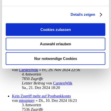
Problem mit Online-Update Dienst
von
misspiggy
»
Mo., 23. Dez 2024 14:46
7
Antworten
Details zeigen
9518
Zugriffe
Letzter Beitrag
von
kuddel
Mi., 25. Dez 2024 11:44
Cookies zulassen
Umstellung auf die neue DKB App
von
gspas
»
Fr., 20. Dez 2024 09:27
7
Antworten
Auswahl erlauben
8993
Zugriffe
Letzter Beitrag
von
gspas
Sa., 21. Dez 2024 20:27
Nur notwendige Cookies
Kreditkarten Abfrage - keine Dokumentenordner gefunden
von
CarstenWilk
»
Fr., 29. Nov 2024 22:56
4
Antworten
7850
Zugriffe
Letzter Beitrag
von
CarstenWilk
Sa., 21. Dez 2024 18:20
Kein Zugriff mehr auf Postbankkonto
von
misspiggy
»
Di., 10. Dez 2024 16:23
3
Antworten
7536
Zugriffe