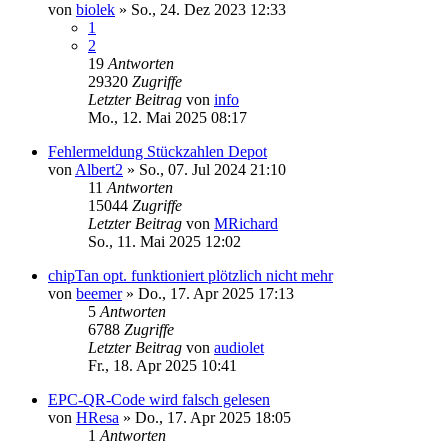
von
biolek
»
So., 24. Dez 2023 12:33
1
2
19
Antworten
29320
Zugriffe
Letzter Beitrag
von
info
Mo., 12. Mai 2025 08:17
Fehlermeldung Stückzahlen Depot
von
Albert2
»
So., 07. Jul 2024 21:10
11
Antworten
15044
Zugriffe
Letzter Beitrag
von
MRichard
So., 11. Mai 2025 12:02
chipTan opt. funktioniert plötzlich nicht mehr
von
beemer
»
Do., 17. Apr 2025 17:13
5
Antworten
6788
Zugriffe
Letzter Beitrag
von
audiolet
Fr., 18. Apr 2025 10:41
EPC-QR-Code wird falsch gelesen
von
HResa
»
Do., 17. Apr 2025 18:05
1
Antworten