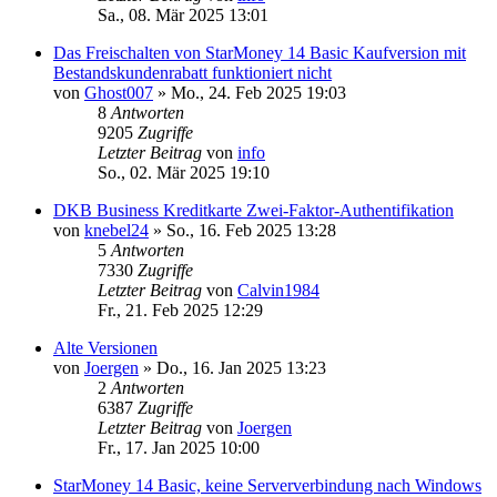
Sa., 08. Mär 2025 13:01
Das Freischalten von StarMoney 14 Basic Kaufversion mit
Bestandskundenrabatt funktioniert nicht
von
Ghost007
»
Mo., 24. Feb 2025 19:03
8
Antworten
9205
Zugriffe
Letzter Beitrag
von
info
So., 02. Mär 2025 19:10
DKB Business Kreditkarte Zwei-Faktor-Authentifikation
von
knebel24
»
So., 16. Feb 2025 13:28
5
Antworten
7330
Zugriffe
Letzter Beitrag
von
Calvin1984
Fr., 21. Feb 2025 12:29
Alte Versionen
von
Joergen
»
Do., 16. Jan 2025 13:23
2
Antworten
6387
Zugriffe
Letzter Beitrag
von
Joergen
Fr., 17. Jan 2025 10:00
StarMoney 14 Basic, keine Serververbindung nach Windows