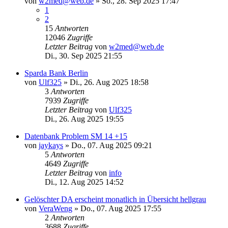
von
w2med@web.de
»
So., 28. Sep 2025 17:47
1
2
15
Antworten
12046
Zugriffe
Letzter Beitrag
von
w2med@web.de
Di., 30. Sep 2025 21:55
Sparda Bank Berlin
von
Ulf325
»
Di., 26. Aug 2025 18:58
3
Antworten
7939
Zugriffe
Letzter Beitrag
von
Ulf325
Di., 26. Aug 2025 19:55
Datenbank Problem SM 14 +15
von
jaykays
»
Do., 07. Aug 2025 09:21
5
Antworten
4649
Zugriffe
Letzter Beitrag
von
info
Di., 12. Aug 2025 14:52
Gelöschter DA erscheint monatlich in Übersicht hellgrau
von
VeraWeng
»
Do., 07. Aug 2025 17:55
2
Antworten
3688
Zugriffe