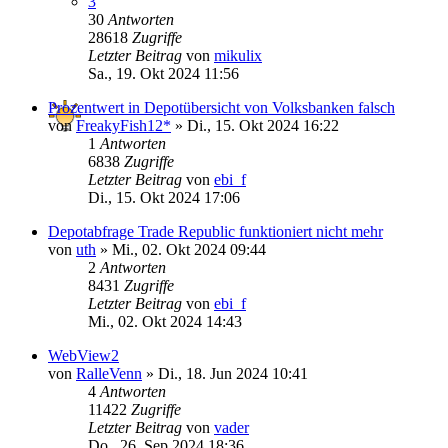
3
30
Antworten
28618
Zugriffe
Letzter Beitrag
von
mikulix
Sa., 19. Okt 2024 11:56
Prozentwert in Depotübersicht von Volksbanken falsch
von
FreakyFish12*
»
Di., 15. Okt 2024 16:22
1
Antworten
6838
Zugriffe
Letzter Beitrag
von
ebi_f
Di., 15. Okt 2024 17:06
Depotabfrage Trade Republic funktioniert nicht mehr
von
uth
»
Mi., 02. Okt 2024 09:44
2
Antworten
8431
Zugriffe
Letzter Beitrag
von
ebi_f
Mi., 02. Okt 2024 14:43
WebView2
von
RalleVenn
»
Di., 18. Jun 2024 10:41
4
Antworten
11422
Zugriffe
Letzter Beitrag
von
vader
Do., 26. Sep 2024 18:36