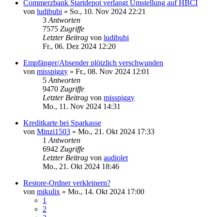
Commerzbank Startdepot verlangt Umstellung auf HBCI
von
ludibubi
»
So., 10. Nov 2024 22:21
3
Antworten
7575
Zugriffe
Letzter Beitrag
von
ludibubi
Fr., 06. Dez 2024 12:20
Empfänger/Absender plötzlich verschwunden
von
misspiggy
»
Fr., 08. Nov 2024 12:01
5
Antworten
9470
Zugriffe
Letzter Beitrag
von
misspiggy
Mo., 11. Nov 2024 14:31
Kreditkarte bei Sparkasse
von
Minzi1503
»
Mo., 21. Okt 2024 17:33
1
Antworten
6942
Zugriffe
Letzter Beitrag
von
audiolet
Mo., 21. Okt 2024 18:46
Restore-Ordner verkleinern?
von
mikulix
»
Mo., 14. Okt 2024 17:00
1
2