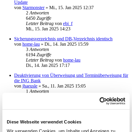
Update
von
Starmonster
»
Mi., 15. Jan 2025 12:37
2
Antworten
6450
Zugriffe
Letzter Beitrag
von
ebi_f
Mi., 15. Jan 2025 14:23
Sicherungsverzeichnis und DB-Verzeichnis identisch
von
home-lau
»
Di., 14. Jan 2025 15:59
3
Antworten
6194
Zugriffe
Letzter Beitrag
von
home-lau
Di., 14. Jan 2025 17:17
Deaktivierung von Überweisung und Terminüberweisung für
die ING Bank
von
jhaeusle
»
Sa., 11. Jan 2025 15:05
1
Antworten
5606
Zugriffe
Letzter Beitrag
von
audiolet
Sa., 11. Jan 2025 16:48
Gelöst: DKB kein Kontenrundruf beim Start
Diese Webseite verwendet Cookies
von
RB.
»
Di., 07. Jan 2025 14:47
3
Antworten
Wir verwenden Cookies, um Inhalte und Anzeigen zu