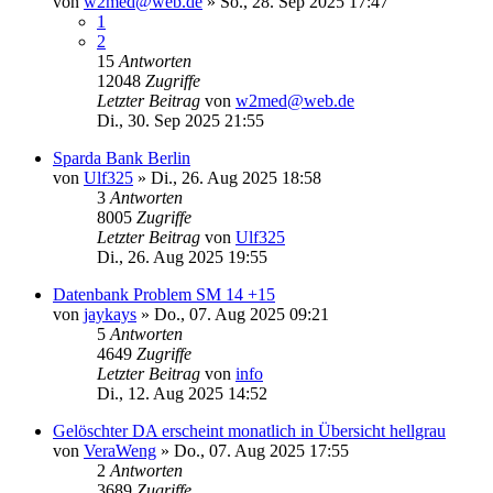
von
w2med@web.de
»
So., 28. Sep 2025 17:47
1
2
15
Antworten
12048
Zugriffe
Letzter Beitrag
von
w2med@web.de
Di., 30. Sep 2025 21:55
Sparda Bank Berlin
von
Ulf325
»
Di., 26. Aug 2025 18:58
3
Antworten
8005
Zugriffe
Letzter Beitrag
von
Ulf325
Di., 26. Aug 2025 19:55
Datenbank Problem SM 14 +15
von
jaykays
»
Do., 07. Aug 2025 09:21
5
Antworten
4649
Zugriffe
Letzter Beitrag
von
info
Di., 12. Aug 2025 14:52
Gelöschter DA erscheint monatlich in Übersicht hellgrau
von
VeraWeng
»
Do., 07. Aug 2025 17:55
2
Antworten
3689
Zugriffe