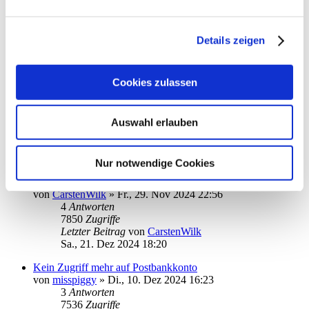
Problem mit Online-Update Dienst
von
misspiggy
»
Mo., 23. Dez 2024 14:46
7
Antworten
Details zeigen
9520
Zugriffe
Letzter Beitrag
von
kuddel
Mi., 25. Dez 2024 11:44
Cookies zulassen
Umstellung auf die neue DKB App
von
gspas
»
Fr., 20. Dez 2024 09:27
7
Antworten
Auswahl erlauben
8994
Zugriffe
Letzter Beitrag
von
gspas
Sa., 21. Dez 2024 20:27
Nur notwendige Cookies
Kreditkarten Abfrage - keine Dokumentenordner gefunden
von
CarstenWilk
»
Fr., 29. Nov 2024 22:56
4
Antworten
7850
Zugriffe
Letzter Beitrag
von
CarstenWilk
Sa., 21. Dez 2024 18:20
Kein Zugriff mehr auf Postbankkonto
von
misspiggy
»
Di., 10. Dez 2024 16:23
3
Antworten
7536
Zugriffe