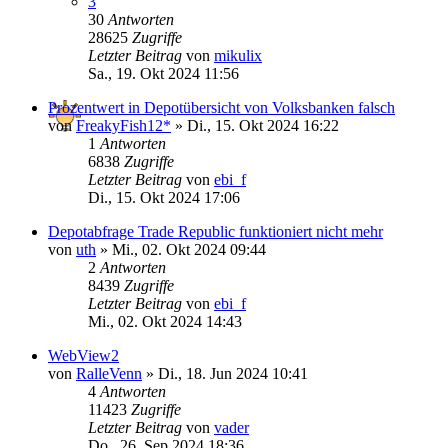
3
30
Antworten
28625
Zugriffe
Letzter Beitrag
von
mikulix
Sa., 19. Okt 2024 11:56
Prozentwert in Depotübersicht von Volksbanken falsch
von
FreakyFish12*
»
Di., 15. Okt 2024 16:22
1
Antworten
6838
Zugriffe
Letzter Beitrag
von
ebi_f
Di., 15. Okt 2024 17:06
Depotabfrage Trade Republic funktioniert nicht mehr
von
uth
»
Mi., 02. Okt 2024 09:44
2
Antworten
8439
Zugriffe
Letzter Beitrag
von
ebi_f
Mi., 02. Okt 2024 14:43
WebView2
von
RalleVenn
»
Di., 18. Jun 2024 10:41
4
Antworten
11423
Zugriffe
Letzter Beitrag
von
vader
Do., 26. Sep 2024 18:36