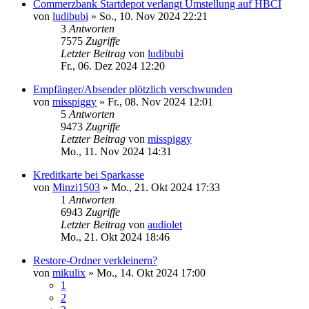
Commerzbank Startdepot verlangt Umstellung auf HBCI
von
ludibubi
»
So., 10. Nov 2024 22:21
3
Antworten
7575
Zugriffe
Letzter Beitrag
von
ludibubi
Fr., 06. Dez 2024 12:20
Empfänger/Absender plötzlich verschwunden
von
misspiggy
»
Fr., 08. Nov 2024 12:01
5
Antworten
9473
Zugriffe
Letzter Beitrag
von
misspiggy
Mo., 11. Nov 2024 14:31
Kreditkarte bei Sparkasse
von
Minzi1503
»
Mo., 21. Okt 2024 17:33
1
Antworten
6943
Zugriffe
Letzter Beitrag
von
audiolet
Mo., 21. Okt 2024 18:46
Restore-Ordner verkleinern?
von
mikulix
»
Mo., 14. Okt 2024 17:00
1
2