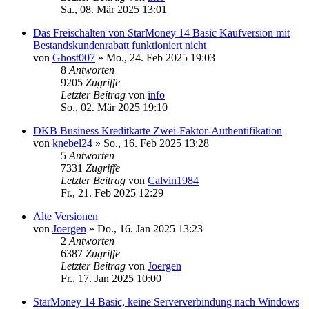
Sa., 08. Mär 2025 13:01
Das Freischalten von StarMoney 14 Basic Kaufversion mit
Bestandskundenrabatt funktioniert nicht
von
Ghost007
»
Mo., 24. Feb 2025 19:03
8
Antworten
9205
Zugriffe
Letzter Beitrag
von
info
So., 02. Mär 2025 19:10
DKB Business Kreditkarte Zwei-Faktor-Authentifikation
von
knebel24
»
So., 16. Feb 2025 13:28
5
Antworten
7331
Zugriffe
Letzter Beitrag
von
Calvin1984
Fr., 21. Feb 2025 12:29
Alte Versionen
von
Joergen
»
Do., 16. Jan 2025 13:23
2
Antworten
6387
Zugriffe
Letzter Beitrag
von
Joergen
Fr., 17. Jan 2025 10:00
StarMoney 14 Basic, keine Serververbindung nach Windows