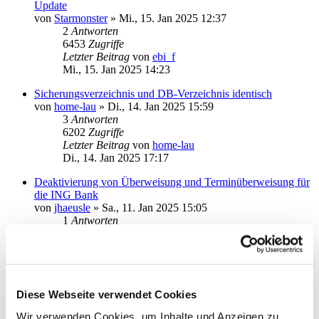
Update
von
Starmonster
»
Mi., 15. Jan 2025 12:37
2
Antworten
6453
Zugriffe
Letzter Beitrag
von
ebi_f
Mi., 15. Jan 2025 14:23
Sicherungsverzeichnis und DB-Verzeichnis identisch
von
home-lau
»
Di., 14. Jan 2025 15:59
3
Antworten
6202
Zugriffe
Letzter Beitrag
von
home-lau
Di., 14. Jan 2025 17:17
Deaktivierung von Überweisung und Terminüberweisung für
die ING Bank
von
jhaeusle
»
Sa., 11. Jan 2025 15:05
1
Antworten
5606
Zugriffe
Letzter Beitrag
von
audiolet
Sa., 11. Jan 2025 16:48
Gelöst: DKB kein Kontenrundruf beim Start
Diese Webseite verwendet Cookies
von
RB.
»
Di., 07. Jan 2025 14:47
3
Antworten
Wir verwenden Cookies, um Inhalte und Anzeigen zu