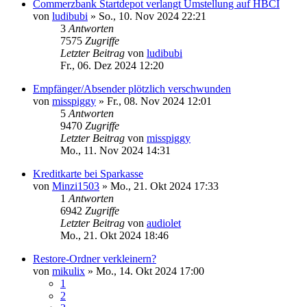
Commerzbank Startdepot verlangt Umstellung auf HBCI
von
ludibubi
»
So., 10. Nov 2024 22:21
3
Antworten
7575
Zugriffe
Letzter Beitrag
von
ludibubi
Fr., 06. Dez 2024 12:20
Empfänger/Absender plötzlich verschwunden
von
misspiggy
»
Fr., 08. Nov 2024 12:01
5
Antworten
9470
Zugriffe
Letzter Beitrag
von
misspiggy
Mo., 11. Nov 2024 14:31
Kreditkarte bei Sparkasse
von
Minzi1503
»
Mo., 21. Okt 2024 17:33
1
Antworten
6942
Zugriffe
Letzter Beitrag
von
audiolet
Mo., 21. Okt 2024 18:46
Restore-Ordner verkleinern?
von
mikulix
»
Mo., 14. Okt 2024 17:00
1
2