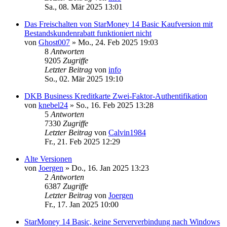
Sa., 08. Mär 2025 13:01
Das Freischalten von StarMoney 14 Basic Kaufversion mit
Bestandskundenrabatt funktioniert nicht
von
Ghost007
»
Mo., 24. Feb 2025 19:03
8
Antworten
9205
Zugriffe
Letzter Beitrag
von
info
So., 02. Mär 2025 19:10
DKB Business Kreditkarte Zwei-Faktor-Authentifikation
von
knebel24
»
So., 16. Feb 2025 13:28
5
Antworten
7330
Zugriffe
Letzter Beitrag
von
Calvin1984
Fr., 21. Feb 2025 12:29
Alte Versionen
von
Joergen
»
Do., 16. Jan 2025 13:23
2
Antworten
6387
Zugriffe
Letzter Beitrag
von
Joergen
Fr., 17. Jan 2025 10:00
StarMoney 14 Basic, keine Serververbindung nach Windows