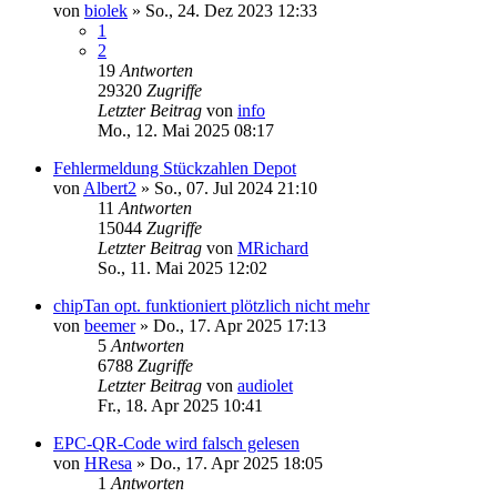
von
biolek
»
So., 24. Dez 2023 12:33
1
2
19
Antworten
29320
Zugriffe
Letzter Beitrag
von
info
Mo., 12. Mai 2025 08:17
Fehlermeldung Stückzahlen Depot
von
Albert2
»
So., 07. Jul 2024 21:10
11
Antworten
15044
Zugriffe
Letzter Beitrag
von
MRichard
So., 11. Mai 2025 12:02
chipTan opt. funktioniert plötzlich nicht mehr
von
beemer
»
Do., 17. Apr 2025 17:13
5
Antworten
6788
Zugriffe
Letzter Beitrag
von
audiolet
Fr., 18. Apr 2025 10:41
EPC-QR-Code wird falsch gelesen
von
HResa
»
Do., 17. Apr 2025 18:05
1
Antworten