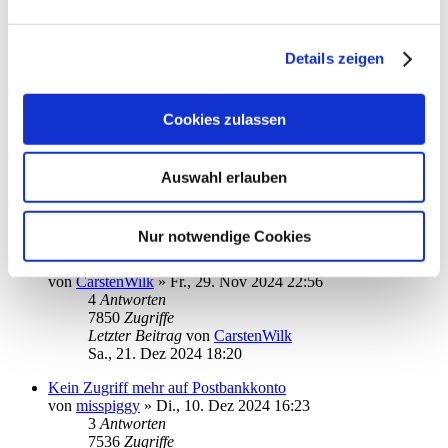
Problem mit Online-Update Dienst
von
misspiggy
»
Mo., 23. Dez 2024 14:46
7
Antworten
Details zeigen
9518
Zugriffe
Letzter Beitrag
von
kuddel
Mi., 25. Dez 2024 11:44
Cookies zulassen
Umstellung auf die neue DKB App
von
gspas
»
Fr., 20. Dez 2024 09:27
7
Antworten
Auswahl erlauben
8993
Zugriffe
Letzter Beitrag
von
gspas
Sa., 21. Dez 2024 20:27
Nur notwendige Cookies
Kreditkarten Abfrage - keine Dokumentenordner gefunden
von
CarstenWilk
»
Fr., 29. Nov 2024 22:56
4
Antworten
7850
Zugriffe
Letzter Beitrag
von
CarstenWilk
Sa., 21. Dez 2024 18:20
Kein Zugriff mehr auf Postbankkonto
von
misspiggy
»
Di., 10. Dez 2024 16:23
3
Antworten
7536
Zugriffe