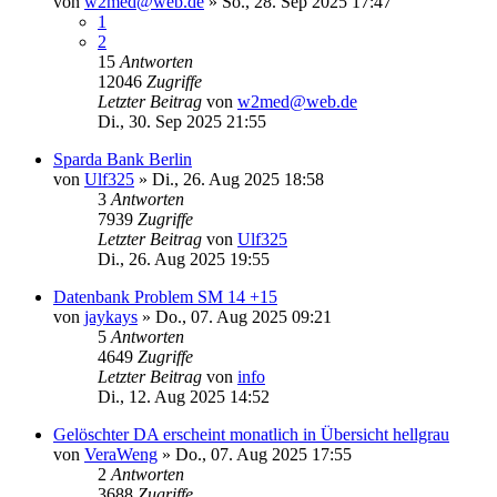
von
w2med@web.de
»
So., 28. Sep 2025 17:47
1
2
15
Antworten
12046
Zugriffe
Letzter Beitrag
von
w2med@web.de
Di., 30. Sep 2025 21:55
Sparda Bank Berlin
von
Ulf325
»
Di., 26. Aug 2025 18:58
3
Antworten
7939
Zugriffe
Letzter Beitrag
von
Ulf325
Di., 26. Aug 2025 19:55
Datenbank Problem SM 14 +15
von
jaykays
»
Do., 07. Aug 2025 09:21
5
Antworten
4649
Zugriffe
Letzter Beitrag
von
info
Di., 12. Aug 2025 14:52
Gelöschter DA erscheint monatlich in Übersicht hellgrau
von
VeraWeng
»
Do., 07. Aug 2025 17:55
2
Antworten
3688
Zugriffe