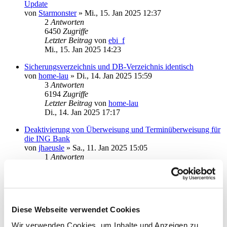
Update
von
Starmonster
»
Mi., 15. Jan 2025 12:37
2
Antworten
6450
Zugriffe
Letzter Beitrag
von
ebi_f
Mi., 15. Jan 2025 14:23
Sicherungsverzeichnis und DB-Verzeichnis identisch
von
home-lau
»
Di., 14. Jan 2025 15:59
3
Antworten
6194
Zugriffe
Letzter Beitrag
von
home-lau
Di., 14. Jan 2025 17:17
Deaktivierung von Überweisung und Terminüberweisung für
die ING Bank
von
jhaeusle
»
Sa., 11. Jan 2025 15:05
1
Antworten
5606
Zugriffe
Letzter Beitrag
von
audiolet
Sa., 11. Jan 2025 16:48
Gelöst: DKB kein Kontenrundruf beim Start
Diese Webseite verwendet Cookies
von
RB.
»
Di., 07. Jan 2025 14:47
3
Antworten
Wir verwenden Cookies, um Inhalte und Anzeigen zu