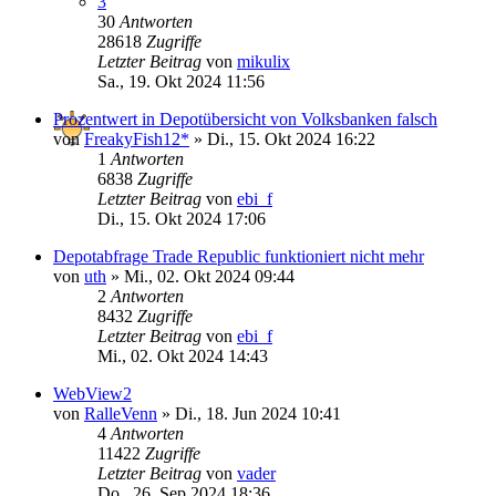
3
30
Antworten
28618
Zugriffe
Letzter Beitrag
von
mikulix
Sa., 19. Okt 2024 11:56
Prozentwert in Depotübersicht von Volksbanken falsch
von
FreakyFish12*
»
Di., 15. Okt 2024 16:22
1
Antworten
6838
Zugriffe
Letzter Beitrag
von
ebi_f
Di., 15. Okt 2024 17:06
Depotabfrage Trade Republic funktioniert nicht mehr
von
uth
»
Mi., 02. Okt 2024 09:44
2
Antworten
8432
Zugriffe
Letzter Beitrag
von
ebi_f
Mi., 02. Okt 2024 14:43
WebView2
von
RalleVenn
»
Di., 18. Jun 2024 10:41
4
Antworten
11422
Zugriffe
Letzter Beitrag
von
vader
Do., 26. Sep 2024 18:36