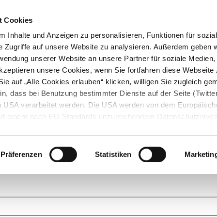
t Cookies
 Inhalte und Anzeigen zu personalisieren, Funktionen für sozia
e Zugriffe auf unsere Website zu analysieren. Außerdem geben w
rwendung unserer Website an unsere Partner für soziale Medien
akzeptieren unsere Cookies, wenn Sie fortfahren diese Webseite 
ie auf „Alle Cookies erlauben“ klicken, willigen Sie zugleich gem
in, dass bei Benutzung bestimmter Dienste auf der Seite (Twitte
den USA verarbeitet werden. Die USA werden von dem Europäisch
 mit einem nach EU-Standards unzureichendem Datenschutznive
tionen dazu finden Sie hier und in unseren Datenschutzrichtlinien
ukte. Das Grundprinzip der StarMoney Community ist dabei ganz einf
cks. Stellen Sie Ihre Fragen und helfen Sie mit Ihrem Wissen anderen w
Präferenzen
Statistiken
Marketin
upportanfragen zu unseren Produkten wenden Sie sich bitte an den
Star