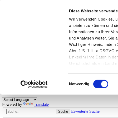
Diese Webseite verwende
Zurück zu StarMoney.de
Login Kundenbereich
Wir verwenden Cookies, um
anbieten zu können und di
Zurück zu StarMoney.de
Informationen zu Ihrer Ve
Login Kundenbereich
und Analysen weiter. Sie 
Zum Inhalt
Wichtiger Hinweis: Indem S
☰
Abs. 1 S. 1 lit. a DSGVO e
LinkedIn) Ihre Daten in 
Herzlich willkommen!
Gerichtshof als ein Land
eingeschätzt. Mehr Informa
Das StarMoney-Forum ist ein Diskussionsforum rund um unsere Prod
Einwilligungsauswahl
Kunden viele nützliche Hilfestellungen und interessante Tipps und Tri
Notwendig
Hinweise: Bitte beachten Sie unsere
Netiquette/Benimmregeln
. Bei S
Powered by
Translate
Erweiterte Suche
Suche