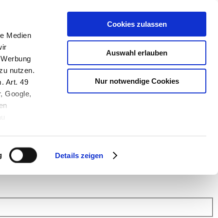
Cookies zulassen
le Medien
ir
Auswahl erlauben
, Werbung
zu nutzen.
Nur notwendige Cookies
. Art. 49
r, Google,
en
au
 (Link s.u.).
ach: Kunden helfen Kunden. Erfahren Sie im Austausch mit anderen
eiter.
g
Details zeigen
 Finanz Support
.