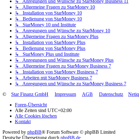
↳ Anregungen und Wünsche zu StarMoney Business 11
↳ Allgemeine Fragen zu StarMoney 10
↳ Installation von StarMoney 10
↳ Bedienung von StarMoney 10
↳ StarMoney 10 und Institute
↳ Anregungen und Wünsche zu StarMoney 10
↳ Allgemeine Fragen zu StarMoney Plus
↳ Installation von StarMoney Plus
↳ Bedienung von StarMoney Plus
↳ StarMoney Plus und Institute
↳ Anregungen und Wünsche zu StarMoney Plus
↳ Allgemeine Fragen zu StarMoney Business 7
↳ Installation von StarMoney Business 7
↳ Arbeiten mit StarMoney Business 7
↳ Anregungen und Wünsche zu StarMoney Business 7
©
Star Finanz GmbH
Impressum
AGB
Datenschutz
Neti
Foren-Übersicht
Alle Zeiten sind
UTC+02:00
Alle Cookies löschen
Kontakt
Powered by
phpBB
® Forum Software © phpBB Limited
Deutsche Übersetzung durch
phpBB.de