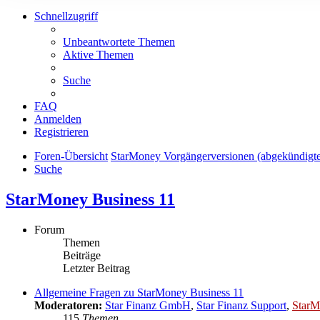
Schnellzugriff
Unbeantwortete Themen
Aktive Themen
Suche
FAQ
Anmelden
Registrieren
Foren-Übersicht
StarMoney Vorgängerversionen (abgekündigt
Suche
StarMoney Business 11
Forum
Themen
Beiträge
Letzter Beitrag
Allgemeine Fragen zu StarMoney Business 11
Moderatoren:
Star Finanz GmbH
,
Star Finanz Support
,
StarM
115
Themen