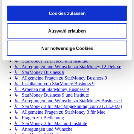
↳ StarMoney 12 Basic
↳ Allgemeine Fragen zu StarMoney 12 Basic
Cookies zulassen
↳ Installation von StarMoney 12 Basic
↳ Bedienung von StarMoney 12 Basic
↳ StarMoney 12 Basic und Institute
Auswahl erlauben
↳ Anregungen und Wünsche zu StarMoney 12 Basic
↳ StarMoney 12 Deluxe
↳ Allgemeine Fragen zu StarMoney 12 Deluxe
Nur notwendige Cookies
↳ Installation von StarMoney 12 Deluxe
↳ Bedienung von StarMoney 12 Deluxe
↳ StarMoney 12 Deluxe und Institute
↳ Anregungen und Wünsche zu StarMoney 12 Deluxe
↳ StarMoney Business 9
↳ Allgemeine Fragen zu StarMoney Business 9
↳ Installation von StarMoney Business 9
↳ Arbeiten mit StarMoney Business 9
↳ StarMoney Business 9 und Institute
↳ Anregungen und Wünsche zu StarMoney Business 9
↳ StarMoney 3 für Mac (abgekündigt zum 31.12.2023)
↳ Allgemeine Fragen zu StarMoney 3 für Mac
↳ Fragen zur Bedienung
↳ StarMoney 3 für Mac und Institute
↳ Anregungen und Wünsche