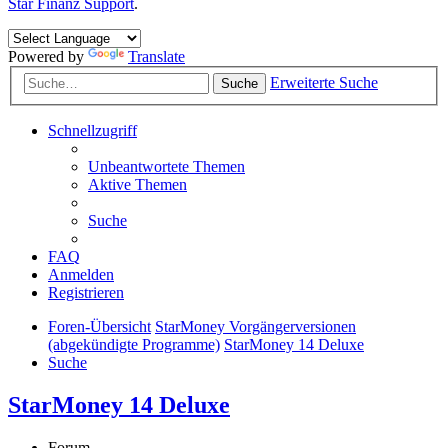
Star Finanz Support
.
Powered by
Translate
Erweiterte Suche
Suche
Schnellzugriff
Unbeantwortete Themen
Aktive Themen
Suche
FAQ
Anmelden
Registrieren
Foren-Übersicht
StarMoney Vorgängerversionen
(abgekündigte Programme)
StarMoney 14 Deluxe
Suche
StarMoney 14 Deluxe
Forum