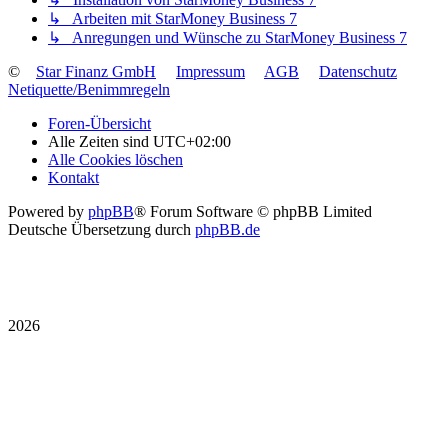
↳ Arbeiten mit StarMoney Business 7
↳ Anregungen und Wünsche zu StarMoney Business 7
©
Star Finanz GmbH
Impressum
AGB
Datenschutz
Netiquette/Benimmregeln
Foren-Übersicht
Alle Zeiten sind
UTC+02:00
Alle Cookies löschen
Kontakt
Powered by
phpBB
® Forum Software © phpBB Limited
Deutsche Übersetzung durch
phpBB.de
2026