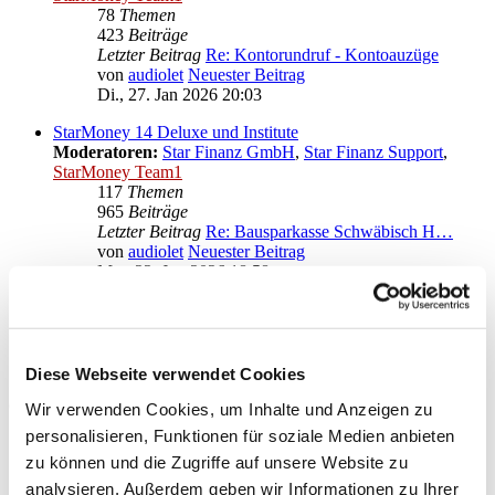
78
Themen
423
Beiträge
Letzter Beitrag
Re: Kontorundruf - Kontoauzüge
von
audiolet
Neuester Beitrag
Di., 27. Jan 2026 20:03
StarMoney 14 Deluxe und Institute
Moderatoren:
Star Finanz GmbH
,
Star Finanz Support
,
StarMoney Team1
117
Themen
965
Beiträge
Letzter Beitrag
Re: Bausparkasse Schwäbisch H…
von
audiolet
Neuester Beitrag
Mo., 22. Jun 2026 18:58
Anregungen und Wünsche zu StarMoney 14 Deluxe
Moderatoren:
Star Finanz GmbH
,
Star Finanz Support
,
StarMoney Team1
Diese Webseite verwendet Cookies
Gehe zu
Wir verwenden Cookies, um Inhalte und Anzeigen zu
personalisieren, Funktionen für soziale Medien anbieten
Star Finanz GmbH
zu können und die Zugriffe auf unsere Website zu
↳ Ankündigungen der Star Finanz GmbH
↳ Inhalte OnlineUpdates (Produktaktualisierungen)
analysieren. Außerdem geben wir Informationen zu Ihrer