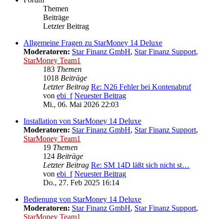
Themen
Beiträge
Letzter Beitrag
Allgemeine Fragen zu StarMoney 14 Deluxe
Moderatoren:
Star Finanz GmbH
,
Star Finanz Support
,
StarMoney Team1
183
Themen
1018
Beiträge
Letzter Beitrag
Re: N26 Fehler bei Kontenabruf
von
ebi_f
Neuester Beitrag
Mi., 06. Mai 2026 22:03
Installation von StarMoney 14 Deluxe
Moderatoren:
Star Finanz GmbH
,
Star Finanz Support
,
StarMoney Team1
19
Themen
124
Beiträge
Letzter Beitrag
Re: SM 14D läßt sich nicht st…
von
ebi_f
Neuester Beitrag
Do., 27. Feb 2025 16:14
Bedienung von StarMoney 14 Deluxe
Moderatoren:
Star Finanz GmbH
,
Star Finanz Support
,
StarMoney Team1