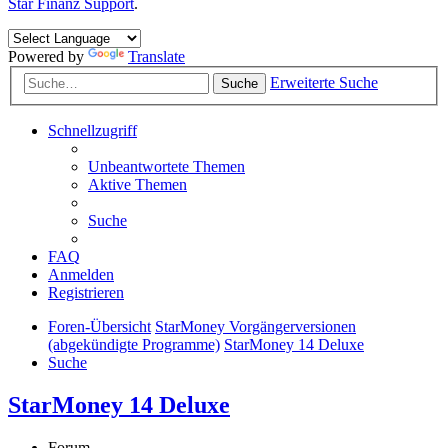
Star Finanz Support
.
Powered by
Translate
Erweiterte Suche
Suche
Schnellzugriff
Unbeantwortete Themen
Aktive Themen
Suche
FAQ
Anmelden
Registrieren
Foren-Übersicht
StarMoney Vorgängerversionen
(abgekündigte Programme)
StarMoney 14 Deluxe
Suche
StarMoney 14 Deluxe
Forum