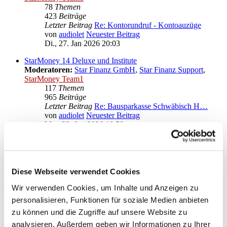
78
Themen
423
Beiträge
Letzter Beitrag
Re: Kontorundruf - Kontoauzüge
von
audiolet
Neuester Beitrag
Di., 27. Jan 2026 20:03
StarMoney 14 Deluxe und Institute
Moderatoren:
Star Finanz GmbH
,
Star Finanz Support
,
StarMoney Team1
117
Themen
965
Beiträge
Letzter Beitrag
Re: Bausparkasse Schwäbisch H…
von
audiolet
Neuester Beitrag
Mo., 22. Jun 2026 18:58
Anregungen und Wünsche zu StarMoney 14 Deluxe
Moderatoren:
Star Finanz GmbH
,
Star Finanz Support
,
StarMoney Team1
Diese Webseite verwendet Cookies
Gehe zu
Wir verwenden Cookies, um Inhalte und Anzeigen zu
personalisieren, Funktionen für soziale Medien anbieten
Star Finanz GmbH
zu können und die Zugriffe auf unsere Website zu
↳ Ankündigungen der Star Finanz GmbH
↳ Inhalte OnlineUpdates (Produktaktualisierungen)
analysieren. Außerdem geben wir Informationen zu Ihrer