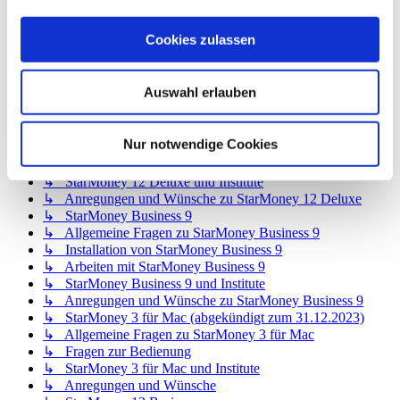
↳ StarMoney 12 Basic
↳ Allgemeine Fragen zu StarMoney 12 Basic
Cookies zulassen
↳ Installation von StarMoney 12 Basic
↳ Bedienung von StarMoney 12 Basic
↳ StarMoney 12 Basic und Institute
Auswahl erlauben
↳ Anregungen und Wünsche zu StarMoney 12 Basic
↳ StarMoney 12 Deluxe
↳ Allgemeine Fragen zu StarMoney 12 Deluxe
Nur notwendige Cookies
↳ Installation von StarMoney 12 Deluxe
↳ Bedienung von StarMoney 12 Deluxe
↳ StarMoney 12 Deluxe und Institute
↳ Anregungen und Wünsche zu StarMoney 12 Deluxe
↳ StarMoney Business 9
↳ Allgemeine Fragen zu StarMoney Business 9
↳ Installation von StarMoney Business 9
↳ Arbeiten mit StarMoney Business 9
↳ StarMoney Business 9 und Institute
↳ Anregungen und Wünsche zu StarMoney Business 9
↳ StarMoney 3 für Mac (abgekündigt zum 31.12.2023)
↳ Allgemeine Fragen zu StarMoney 3 für Mac
↳ Fragen zur Bedienung
↳ StarMoney 3 für Mac und Institute
↳ Anregungen und Wünsche