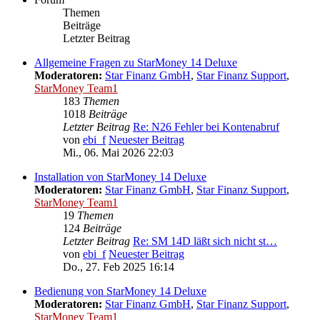
Themen
Beiträge
Letzter Beitrag
Allgemeine Fragen zu StarMoney 14 Deluxe
Moderatoren:
Star Finanz GmbH
,
Star Finanz Support
,
StarMoney Team1
183
Themen
1018
Beiträge
Letzter Beitrag
Re: N26 Fehler bei Kontenabruf
von
ebi_f
Neuester Beitrag
Mi., 06. Mai 2026 22:03
Installation von StarMoney 14 Deluxe
Moderatoren:
Star Finanz GmbH
,
Star Finanz Support
,
StarMoney Team1
19
Themen
124
Beiträge
Letzter Beitrag
Re: SM 14D läßt sich nicht st…
von
ebi_f
Neuester Beitrag
Do., 27. Feb 2025 16:14
Bedienung von StarMoney 14 Deluxe
Moderatoren:
Star Finanz GmbH
,
Star Finanz Support
,
StarMoney Team1