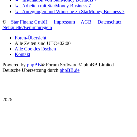
↳ Arbeiten mit StarMoney Business 7
↳ Anregungen und Wünsche zu StarMoney Business 7
©
Star Finanz GmbH
Impressum
AGB
Datenschutz
Netiquette/Benimmregeln
Foren-Übersicht
Alle Zeiten sind
UTC+02:00
Alle Cookies löschen
Kontakt
Powered by
phpBB
® Forum Software © phpBB Limited
Deutsche Übersetzung durch
phpBB.de
2026