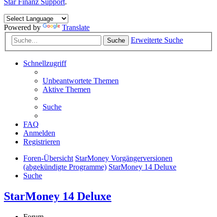
Star Finanz Support
.
Powered by
Translate
Erweiterte Suche
Suche
Schnellzugriff
Unbeantwortete Themen
Aktive Themen
Suche
FAQ
Anmelden
Registrieren
Foren-Übersicht
StarMoney Vorgängerversionen
(abgekündigte Programme)
StarMoney 14 Deluxe
Suche
StarMoney 14 Deluxe
Forum