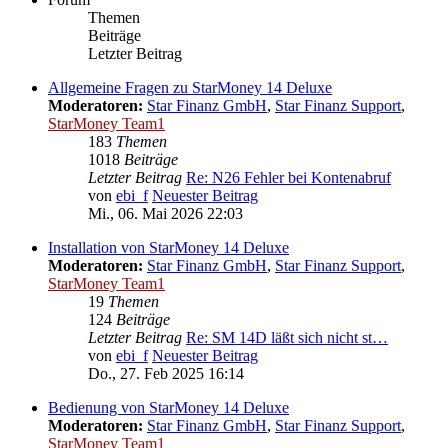
Themen
Beiträge
Letzter Beitrag
Allgemeine Fragen zu StarMoney 14 Deluxe
Moderatoren:
Star Finanz GmbH
,
Star Finanz Support
,
StarMoney Team1
183
Themen
1018
Beiträge
Letzter Beitrag
Re: N26 Fehler bei Kontenabruf
von
ebi_f
Neuester Beitrag
Mi., 06. Mai 2026 22:03
Installation von StarMoney 14 Deluxe
Moderatoren:
Star Finanz GmbH
,
Star Finanz Support
,
StarMoney Team1
19
Themen
124
Beiträge
Letzter Beitrag
Re: SM 14D läßt sich nicht st…
von
ebi_f
Neuester Beitrag
Do., 27. Feb 2025 16:14
Bedienung von StarMoney 14 Deluxe
Moderatoren:
Star Finanz GmbH
,
Star Finanz Support
,
StarMoney Team1