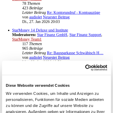
78
Themen
423
Beiträge
Letzter Beitrag
Re: Kontorundruf - Kontoauzüge
von
audiolet
Neuester Beitrag
Di., 27. Jan 2026 20:03
StarMoney 14 Deluxe und Institute
Moderatoren:
Star Finanz GmbH
,
Star Finanz Support
,
StarMoney Team1
117
Themen
965
Beiträge
Letzter Beitrag
Re: Bausparkasse Schwäbisch H…
von
audiolet
Neuester Beitrag
Mo., 22. Jun 2026 18:58
Anregungen und Wünsche zu StarMoney 14 Deluxe
Moderatoren:
Star Finanz GmbH
,
Star Finanz Support
,
StarMoney Team1
Diese Webseite verwendet Cookies
Gehe zu
Wir verwenden Cookies, um Inhalte und Anzeigen zu
personalisieren, Funktionen für soziale Medien anbieten
Star Finanz GmbH
zu können und die Zugriffe auf unsere Website zu
↳ Ankündigungen der Star Finanz GmbH
↳ Inhalte OnlineUpdates (Produktaktualisierungen)
analysieren. Außerdem geben wir Informationen zu Ihrer