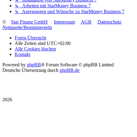
↳ Arbeiten mit StarMoney Business 7
↳ Anregungen und Wünsche zu StarMoney Business 7
©
Star Finanz GmbH
Impressum
AGB
Datenschutz
Netiquette/Benimmregeln
Foren-Übersicht
Alle Zeiten sind
UTC+02:00
Alle Cookies löschen
Kontakt
Powered by
phpBB
® Forum Software © phpBB Limited
Deutsche Übersetzung durch
phpBB.de
2026