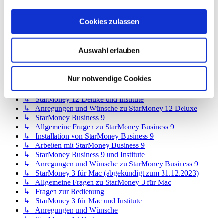
↳ StarMoney 12 Basic
↳ Allgemeine Fragen zu StarMoney 12 Basic
Cookies zulassen
↳ Installation von StarMoney 12 Basic
↳ Bedienung von StarMoney 12 Basic
↳ StarMoney 12 Basic und Institute
Auswahl erlauben
↳ Anregungen und Wünsche zu StarMoney 12 Basic
↳ StarMoney 12 Deluxe
↳ Allgemeine Fragen zu StarMoney 12 Deluxe
Nur notwendige Cookies
↳ Installation von StarMoney 12 Deluxe
↳ Bedienung von StarMoney 12 Deluxe
↳ StarMoney 12 Deluxe und Institute
↳ Anregungen und Wünsche zu StarMoney 12 Deluxe
↳ StarMoney Business 9
↳ Allgemeine Fragen zu StarMoney Business 9
↳ Installation von StarMoney Business 9
↳ Arbeiten mit StarMoney Business 9
↳ StarMoney Business 9 und Institute
↳ Anregungen und Wünsche zu StarMoney Business 9
↳ StarMoney 3 für Mac (abgekündigt zum 31.12.2023)
↳ Allgemeine Fragen zu StarMoney 3 für Mac
↳ Fragen zur Bedienung
↳ StarMoney 3 für Mac und Institute
↳ Anregungen und Wünsche