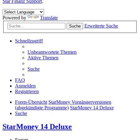
Star Finanz Support
.
Powered by
Translate
Erweiterte Suche
Suche
Schnellzugriff
Unbeantwortete Themen
Aktive Themen
Suche
FAQ
Anmelden
Registrieren
Foren-Übersicht
StarMoney Vorgängerversionen
(abgekündigte Programme)
StarMoney 14 Deluxe
Suche
StarMoney 14 Deluxe
Forum