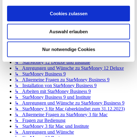
↳ StarMoney 12 Basic
↳ Allgemeine Fragen zu StarMoney 12 Basic
Cookies zulassen
↳ Installation von StarMoney 12 Basic
↳ Bedienung von StarMoney 12 Basic
↳ StarMoney 12 Basic und Institute
Auswahl erlauben
↳ Anregungen und Wünsche zu StarMoney 12 Basic
↳ StarMoney 12 Deluxe
↳ Allgemeine Fragen zu StarMoney 12 Deluxe
Nur notwendige Cookies
↳ Installation von StarMoney 12 Deluxe
↳ Bedienung von StarMoney 12 Deluxe
↳ StarMoney 12 Deluxe und Institute
↳ Anregungen und Wünsche zu StarMoney 12 Deluxe
↳ StarMoney Business 9
↳ Allgemeine Fragen zu StarMoney Business 9
↳ Installation von StarMoney Business 9
↳ Arbeiten mit StarMoney Business 9
↳ StarMoney Business 9 und Institute
↳ Anregungen und Wünsche zu StarMoney Business 9
↳ StarMoney 3 für Mac (abgekündigt zum 31.12.2023)
↳ Allgemeine Fragen zu StarMoney 3 für Mac
↳ Fragen zur Bedienung
↳ StarMoney 3 für Mac und Institute
↳ Anregungen und Wünsche