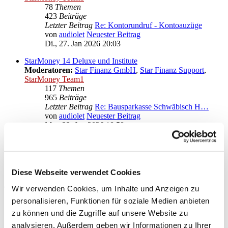
78
Themen
423
Beiträge
Letzter Beitrag
Re: Kontorundruf - Kontoauzüge
von
audiolet
Neuester Beitrag
Di., 27. Jan 2026 20:03
StarMoney 14 Deluxe und Institute
Moderatoren:
Star Finanz GmbH
,
Star Finanz Support
,
StarMoney Team1
117
Themen
965
Beiträge
Letzter Beitrag
Re: Bausparkasse Schwäbisch H…
von
audiolet
Neuester Beitrag
Mo., 22. Jun 2026 18:58
Anregungen und Wünsche zu StarMoney 14 Deluxe
Moderatoren:
Star Finanz GmbH
,
Star Finanz Support
,
StarMoney Team1
Diese Webseite verwendet Cookies
Gehe zu
Wir verwenden Cookies, um Inhalte und Anzeigen zu
personalisieren, Funktionen für soziale Medien anbieten
Star Finanz GmbH
zu können und die Zugriffe auf unsere Website zu
↳ Ankündigungen der Star Finanz GmbH
↳ Inhalte OnlineUpdates (Produktaktualisierungen)
analysieren. Außerdem geben wir Informationen zu Ihrer