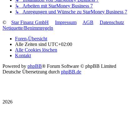
↳ Arbeiten mit StarMoney Business 7
↳ Anregungen und Wünsche zu StarMoney Business 7
©
Star Finanz GmbH
Impressum
AGB
Datenschutz
Netiquette/Benimmregeln
Foren-Übersicht
Alle Zeiten sind
UTC+02:00
Alle Cookies löschen
Kontakt
Powered by
phpBB
® Forum Software © phpBB Limited
Deutsche Übersetzung durch
phpBB.de
2026