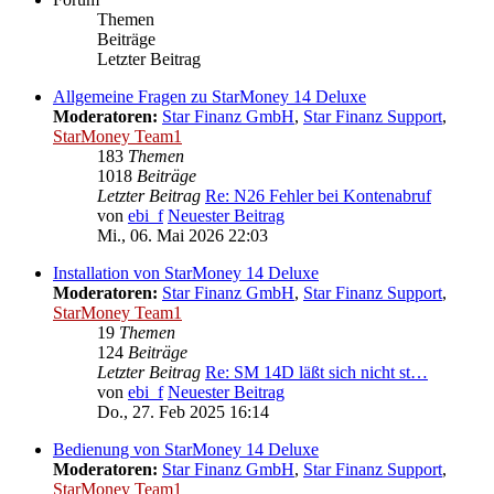
Themen
Beiträge
Letzter Beitrag
Allgemeine Fragen zu StarMoney 14 Deluxe
Moderatoren:
Star Finanz GmbH
,
Star Finanz Support
,
StarMoney Team1
183
Themen
1018
Beiträge
Letzter Beitrag
Re: N26 Fehler bei Kontenabruf
von
ebi_f
Neuester Beitrag
Mi., 06. Mai 2026 22:03
Installation von StarMoney 14 Deluxe
Moderatoren:
Star Finanz GmbH
,
Star Finanz Support
,
StarMoney Team1
19
Themen
124
Beiträge
Letzter Beitrag
Re: SM 14D läßt sich nicht st…
von
ebi_f
Neuester Beitrag
Do., 27. Feb 2025 16:14
Bedienung von StarMoney 14 Deluxe
Moderatoren:
Star Finanz GmbH
,
Star Finanz Support
,
StarMoney Team1