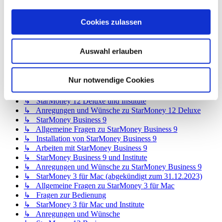
↳ StarMoney 12 Basic
↳ Allgemeine Fragen zu StarMoney 12 Basic
Cookies zulassen
↳ Installation von StarMoney 12 Basic
↳ Bedienung von StarMoney 12 Basic
↳ StarMoney 12 Basic und Institute
Auswahl erlauben
↳ Anregungen und Wünsche zu StarMoney 12 Basic
↳ StarMoney 12 Deluxe
↳ Allgemeine Fragen zu StarMoney 12 Deluxe
Nur notwendige Cookies
↳ Installation von StarMoney 12 Deluxe
↳ Bedienung von StarMoney 12 Deluxe
↳ StarMoney 12 Deluxe und Institute
↳ Anregungen und Wünsche zu StarMoney 12 Deluxe
↳ StarMoney Business 9
↳ Allgemeine Fragen zu StarMoney Business 9
↳ Installation von StarMoney Business 9
↳ Arbeiten mit StarMoney Business 9
↳ StarMoney Business 9 und Institute
↳ Anregungen und Wünsche zu StarMoney Business 9
↳ StarMoney 3 für Mac (abgekündigt zum 31.12.2023)
↳ Allgemeine Fragen zu StarMoney 3 für Mac
↳ Fragen zur Bedienung
↳ StarMoney 3 für Mac und Institute
↳ Anregungen und Wünsche