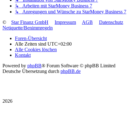
↳ Arbeiten mit StarMoney Business 7
↳ Anregungen und Wünsche zu StarMoney Business 7
©
Star Finanz GmbH
Impressum
AGB
Datenschutz
Netiquette/Benimmregeln
Foren-Übersicht
Alle Zeiten sind
UTC+02:00
Alle Cookies löschen
Kontakt
Powered by
phpBB
® Forum Software © phpBB Limited
Deutsche Übersetzung durch
phpBB.de
2026