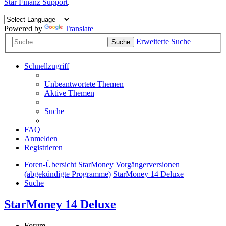
Star Finanz Support
.
Powered by
Translate
Erweiterte Suche
Suche
Schnellzugriff
Unbeantwortete Themen
Aktive Themen
Suche
FAQ
Anmelden
Registrieren
Foren-Übersicht
StarMoney Vorgängerversionen
(abgekündigte Programme)
StarMoney 14 Deluxe
Suche
StarMoney 14 Deluxe
Forum