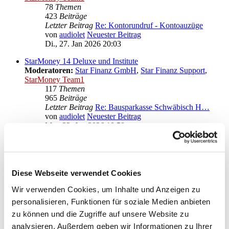
78
Themen
423
Beiträge
Letzter Beitrag
Re: Kontorundruf - Kontoauzüge
von
audiolet
Neuester Beitrag
Di., 27. Jan 2026 20:03
StarMoney 14 Deluxe und Institute
Moderatoren:
Star Finanz GmbH
,
Star Finanz Support
,
StarMoney Team1
117
Themen
965
Beiträge
Letzter Beitrag
Re: Bausparkasse Schwäbisch H…
von
audiolet
Neuester Beitrag
Mo., 22. Jun 2026 18:58
Anregungen und Wünsche zu StarMoney 14 Deluxe
Moderatoren:
Star Finanz GmbH
,
Star Finanz Support
,
StarMoney Team1
Diese Webseite verwendet Cookies
Gehe zu
Wir verwenden Cookies, um Inhalte und Anzeigen zu
personalisieren, Funktionen für soziale Medien anbieten
Star Finanz GmbH
zu können und die Zugriffe auf unsere Website zu
↳ Ankündigungen der Star Finanz GmbH
↳ Inhalte OnlineUpdates (Produktaktualisierungen)
analysieren. Außerdem geben wir Informationen zu Ihrer