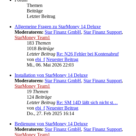
Themen
Beiträge
Letzter Beitrag
Allgemeine Fragen zu StarMoney 14 Deluxe
Moderatoren:
Star Finanz GmbH
,
Star Finanz Support
,
StarMoney Team1
183
Themen
1018
Beiträge
Letzter Beitrag
Re: N26 Fehler bei Kontenabruf
von
ebi_f
Neuester Beitrag
Mi., 06. Mai 2026 22:03
Installation von StarMoney 14 Deluxe
Moderatoren:
Star Finanz GmbH
,
Star Finanz Support
,
StarMoney Team1
19
Themen
124
Beiträge
Letzter Beitrag
Re: SM 14D läßt sich nicht st…
von
ebi_f
Neuester Beitrag
Do., 27. Feb 2025 16:14
Bedienung von StarMoney 14 Deluxe
Moderatoren:
Star Finanz GmbH
,
Star Finanz Support
,
StarMoney Team1