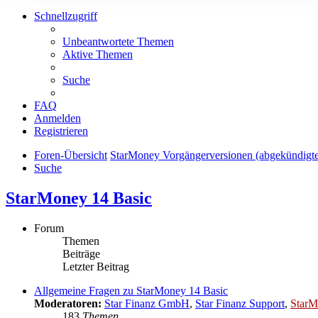
Schnellzugriff
Unbeantwortete Themen
Aktive Themen
Suche
FAQ
Anmelden
Registrieren
Foren-Übersicht
StarMoney Vorgängerversionen (abgekündigt
Suche
StarMoney 14 Basic
Forum
Themen
Beiträge
Letzter Beitrag
Allgemeine Fragen zu StarMoney 14 Basic
Moderatoren:
Star Finanz GmbH
,
Star Finanz Support
,
StarM
183
Themen