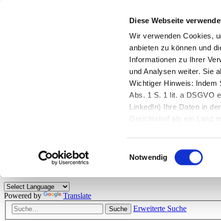
Diese Webseite verwende
Zurück zu StarMoney.de
Login Kundenbereich
Wir verwenden Cookies, um
anbieten zu können und di
Zurück zu StarMoney.de
Informationen zu Ihrer Ve
Login Kundenbereich
und Analysen weiter. Sie 
Zum Inhalt
Wichtiger Hinweis: Indem S
☰
Abs. 1 S. 1 lit. a DSGVO e
LinkedIn) Ihre Daten in 
Herzlich willkommen!
Gerichtshof als ein Land
eingeschätzt. Mehr Informa
Das StarMoney-Forum ist ein Diskussionsforum rund um unsere Prod
Einwilligungsauswahl
Kunden viele nützliche Hilfestellungen und interessante Tipps und Tri
Notwendig
Hinweise: Bitte beachten Sie unsere
Netiquette/Benimmregeln
. Bei S
Powered by
Translate
Erweiterte Suche
Suche