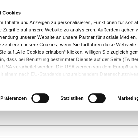
t Cookies
 Inhalte und Anzeigen zu personalisieren, Funktionen für sozia
e Zugriffe auf unsere Website zu analysieren. Außerdem geben w
rwendung unserer Website an unsere Partner für soziale Medien
akzeptieren unsere Cookies, wenn Sie fortfahren diese Webseite 
ie auf „Alle Cookies erlauben“ klicken, willigen Sie zugleich gem
in, dass bei Benutzung bestimmter Dienste auf der Seite (Twitte
den USA verarbeitet werden. Die USA werden von dem Europäisch
 mit einem nach EU-Standards unzureichendem Datenschutznive
tionen dazu finden Sie hier und in unseren Datenschutzrichtlinien
ukte. Das Grundprinzip der StarMoney Community ist dabei ganz einf
cks. Stellen Sie Ihre Fragen und helfen Sie mit Ihrem Wissen anderen w
Präferenzen
Statistiken
Marketin
upportanfragen zu unseren Produkten wenden Sie sich bitte an den
Star