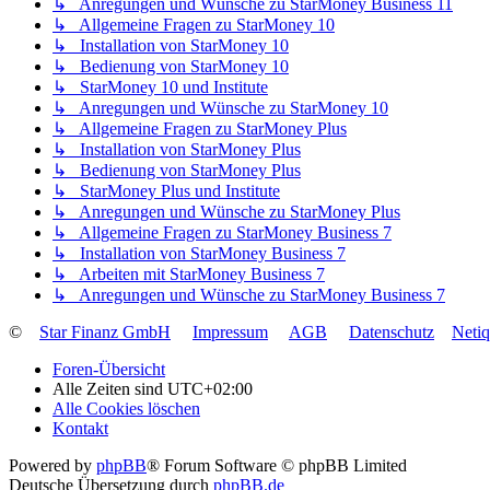
↳ Anregungen und Wünsche zu StarMoney Business 11
↳ Allgemeine Fragen zu StarMoney 10
↳ Installation von StarMoney 10
↳ Bedienung von StarMoney 10
↳ StarMoney 10 und Institute
↳ Anregungen und Wünsche zu StarMoney 10
↳ Allgemeine Fragen zu StarMoney Plus
↳ Installation von StarMoney Plus
↳ Bedienung von StarMoney Plus
↳ StarMoney Plus und Institute
↳ Anregungen und Wünsche zu StarMoney Plus
↳ Allgemeine Fragen zu StarMoney Business 7
↳ Installation von StarMoney Business 7
↳ Arbeiten mit StarMoney Business 7
↳ Anregungen und Wünsche zu StarMoney Business 7
©
Star Finanz GmbH
Impressum
AGB
Datenschutz
Neti
Foren-Übersicht
Alle Zeiten sind
UTC+02:00
Alle Cookies löschen
Kontakt
Powered by
phpBB
® Forum Software © phpBB Limited
Deutsche Übersetzung durch
phpBB.de