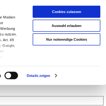
Cookies zulassen
le Medien
ir
Auswahl erlauben
, Werbung
zu nutzen.
Nur notwendige Cookies
. Art. 49
r, Google,
en
au
 (Link s.u.).
ach: Kunden helfen Kunden. Erfahren Sie im Austausch mit anderen
eiter.
g
Details zeigen
 Finanz Support
.