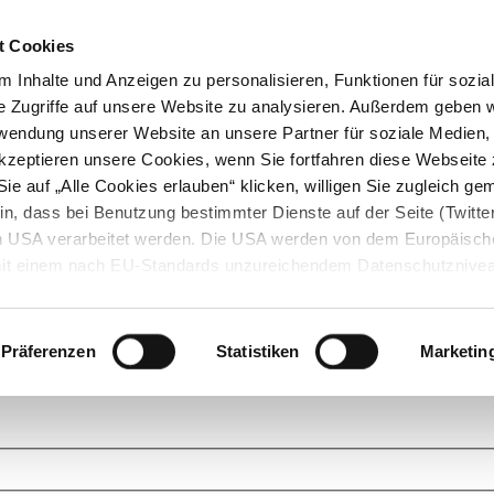
t Cookies
 Inhalte und Anzeigen zu personalisieren, Funktionen für sozia
e Zugriffe auf unsere Website zu analysieren. Außerdem geben w
rwendung unserer Website an unsere Partner für soziale Medien
akzeptieren unsere Cookies, wenn Sie fortfahren diese Webseite 
ie auf „Alle Cookies erlauben“ klicken, willigen Sie zugleich gem
in, dass bei Benutzung bestimmter Dienste auf der Seite (Twitte
den USA verarbeitet werden. Die USA werden von dem Europäisch
 mit einem nach EU-Standards unzureichendem Datenschutznive
tionen dazu finden Sie hier und in unseren Datenschutzrichtlinien
ukte. Das Grundprinzip der StarMoney Community ist dabei ganz einf
cks. Stellen Sie Ihre Fragen und helfen Sie mit Ihrem Wissen anderen w
Präferenzen
Statistiken
Marketin
upportanfragen zu unseren Produkten wenden Sie sich bitte an den
Star