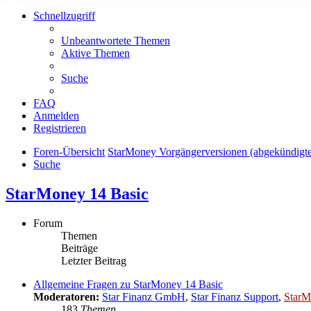
Schnellzugriff
Unbeantwortete Themen
Aktive Themen
Suche
FAQ
Anmelden
Registrieren
Foren-Übersicht
StarMoney Vorgängerversionen (abgekündigt
Suche
StarMoney 14 Basic
Forum
Themen
Beiträge
Letzter Beitrag
Allgemeine Fragen zu StarMoney 14 Basic
Moderatoren:
Star Finanz GmbH
,
Star Finanz Support
,
StarM
183
Themen