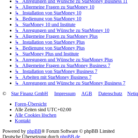
↳ Anregungen und Wünsche zu StarMoney Business 11
↳ Allgemeine Fragen zu StarMoney 10
↳ Installation von StarMoney 10
↳ Bedienung von StarMoney 10
↳ StarMoney 10 und Institute
↳ Anregungen und Wünsche zu StarMoney 10
↳ Allgemeine Fragen zu StarMoney Plus
↳ Installation von StarMoney Plus
↳ Bedienung von StarMoney Plus
↳ StarMoney Plus und Institute
↳ Anregungen und Wünsche zu StarMoney Plus
↳ Allgemeine Fragen zu StarMoney Business 7
↳ Installation von StarMoney Business 7
↳ Arbeiten mit StarMoney Business 7
↳ Anregungen und Wünsche zu StarMoney Business 7
©
Star Finanz GmbH
Impressum
AGB
Datenschutz
Neti
Foren-Übersicht
Alle Zeiten sind
UTC+02:00
Alle Cookies löschen
Kontakt
Powered by
phpBB
® Forum Software © phpBB Limited
Deutsche Übersetzung durch
phpBB.de