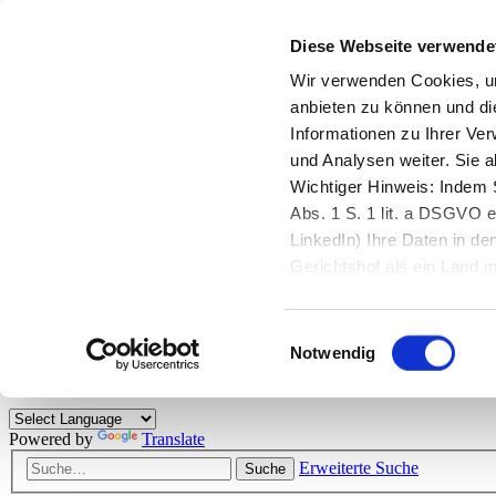
Diese Webseite verwende
Zurück zu StarMoney.de
Login Kundenbereich
Wir verwenden Cookies, um
anbieten zu können und di
Zurück zu StarMoney.de
Informationen zu Ihrer Ve
Login Kundenbereich
und Analysen weiter. Sie 
Zum Inhalt
Wichtiger Hinweis: Indem S
☰
Abs. 1 S. 1 lit. a DSGVO e
LinkedIn) Ihre Daten in 
Herzlich willkommen!
Gerichtshof als ein Land
eingeschätzt. Mehr Informa
Das StarMoney-Forum ist ein Diskussionsforum rund um unsere Prod
Einwilligungsauswahl
Kunden viele nützliche Hilfestellungen und interessante Tipps und Tri
Notwendig
Hinweise: Bitte beachten Sie unsere
Netiquette/Benimmregeln
. Bei S
Powered by
Translate
Erweiterte Suche
Suche