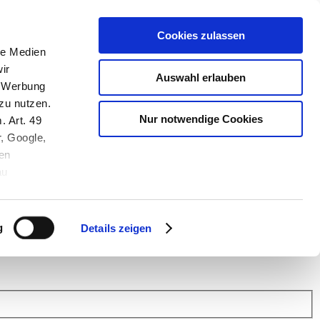
Cookies zulassen
le Medien
ir
Auswahl erlauben
, Werbung
zu nutzen.
Nur notwendige Cookies
. Art. 49
r, Google,
en
au
 (Link s.u.).
ach: Kunden helfen Kunden. Erfahren Sie im Austausch mit anderen
eiter.
g
Details zeigen
 Finanz Support
.