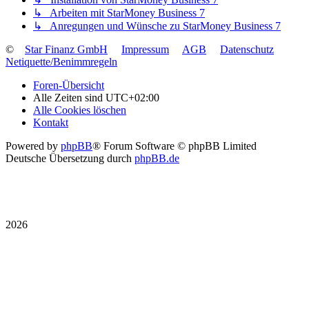
↳ Arbeiten mit StarMoney Business 7
↳ Anregungen und Wünsche zu StarMoney Business 7
©
Star Finanz GmbH
Impressum
AGB
Datenschutz
Netiquette/Benimmregeln
Foren-Übersicht
Alle Zeiten sind
UTC+02:00
Alle Cookies löschen
Kontakt
Powered by
phpBB
® Forum Software © phpBB Limited
Deutsche Übersetzung durch
phpBB.de
2026