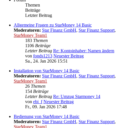
Themen
Beiträge
Letzter Beitrag
Allgemeine Fragen zu StarMoney 14 Basic
Moderatoren:
Star Finanz GmbH
,
Star Finanz Support
,
StarMoney Team1
183
Themen
1106
Beiträge
Letzter Beitrag
Re: Kontoinhaber: Namen ändern
von
fonds1213
Neuester Beitrag
Sa., 24. Jan 2026 15:51
Installation von StarMoney 14 Basic
Moderatoren:
Star Finanz GmbH
,
Star Finanz Support
,
StarMoney Team1
26
Themen
154
Beiträge
Letzter Beitrag
Re: Umzug Starmoney 14
von
ebi_f
Neuester Beitrag
Fr., 09. Jan 2026 17:48
Bedienung von StarMoney 14 Basic
Moderatoren:
Star Finanz GmbH
,
Star Finanz Support
,
StarMoney Team1