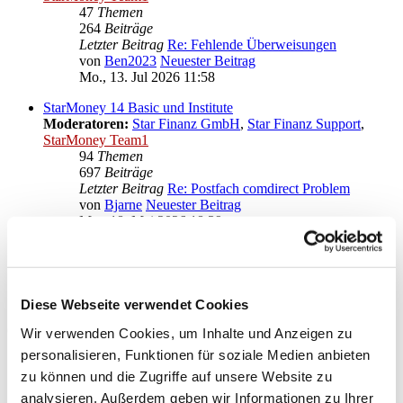
47
Themen
264
Beiträge
Letzter Beitrag
Re: Fehlende Überweisungen
von
Ben2023
Neuester Beitrag
Mo., 13. Jul 2026 11:58
StarMoney 14 Basic und Institute
Moderatoren:
Star Finanz GmbH
,
Star Finanz Support
,
StarMoney Team1
94
Themen
697
Beiträge
Letzter Beitrag
Re: Postfach comdirect Problem
von
Bjarne
Neuester Beitrag
Mo., 18. Mai 2026 18:39
Anregungen und Wünsche zu StarMoney 14 Basic
Moderatoren:
Star Finanz GmbH
,
Star Finanz Support
,
StarMoney Team1
Diese Webseite verwendet Cookies
Gehe zu
Wir verwenden Cookies, um Inhalte und Anzeigen zu
personalisieren, Funktionen für soziale Medien anbieten
Star Finanz GmbH
zu können und die Zugriffe auf unsere Website zu
↳ Ankündigungen der Star Finanz GmbH
↳ Inhalte OnlineUpdates (Produktaktualisierungen)
analysieren. Außerdem geben wir Informationen zu Ihrer