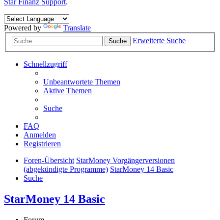
Star Finanz Support
.
Powered by
Translate
Erweiterte Suche
Suche
Schnellzugriff
Unbeantwortete Themen
Aktive Themen
Suche
FAQ
Anmelden
Registrieren
Foren-Übersicht
StarMoney Vorgängerversionen
(abgekündigte Programme)
StarMoney 14 Basic
Suche
StarMoney 14 Basic
Forum