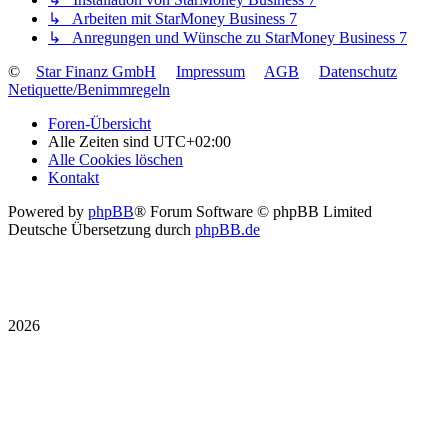
↳ Arbeiten mit StarMoney Business 7
↳ Anregungen und Wünsche zu StarMoney Business 7
©
Star Finanz GmbH
Impressum
AGB
Datenschutz
Netiquette/Benimmregeln
Foren-Übersicht
Alle Zeiten sind
UTC+02:00
Alle Cookies löschen
Kontakt
Powered by
phpBB
® Forum Software © phpBB Limited
Deutsche Übersetzung durch
phpBB.de
2026