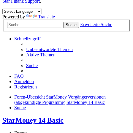
Star Finanz Support
.
Powered by
Translate
Erweiterte Suche
Suche
Schnellzugriff
Unbeantwortete Themen
Aktive Themen
Suche
FAQ
Anmelden
Registrieren
Foren-Übersicht
StarMoney Vorgängerversionen
(abgekündigte Programme)
StarMoney 14 Basic
Suche
StarMoney 14 Basic
Forum