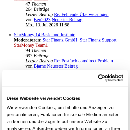
47
Themen
264
Beiträge
Letzter Beitrag
Re: Fehlende Überweisungen
von
Ben2023
Neuester Beitrag
Mo., 13. Jul 2026 11:58
StarMoney 14 Basic und Institute
Moderatoren:
Star Finanz GmbH
,
Star Finanz Support
,
StarMoney Team1
94
Themen
697
Beiträge
Letzter Beitrag
Re: Postfach comdirect Problem
von
Bjarne
Neuester Beitrag
Mo., 18. Mai 2026 18:39
Anregungen und Wünsche zu StarMoney 14 Basic
Moderatoren:
Star Finanz GmbH
,
Star Finanz Support
,
StarMoney Team1
Diese Webseite verwendet Cookies
Gehe zu
Wir verwenden Cookies, um Inhalte und Anzeigen zu
personalisieren, Funktionen für soziale Medien anbieten
Star Finanz GmbH
zu können und die Zugriffe auf unsere Website zu
↳ Ankündigungen der Star Finanz GmbH
↳ Inhalte OnlineUpdates (Produktaktualisierungen)
analysieren. Außerdem geben wir Informationen zu Ihrer