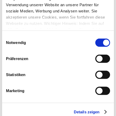
StarMoney Deluxe 15
Verwendung unserer Website an unsere Partner für
↳ Allgemeine Fragen zu StarMoney Deluxe 15
soziale Medien, Werbung und Analysen weiter. Sie
↳ Installation von StarMoney Deluxe 15
akzeptieren unsere Cookies, wenn Sie fortfahren diese
↳ Bedienung von StarMoney Deluxe 15
↳ StarMoney Deluxe 15 und Institute
Webseite zu nutzen. Wichtiger Hinweis: Indem Sie auf
↳ Anregungen und Wünsche zu StarMoney Deluxe 15
„Alle Cookies erlauben“ klicken, willigen Sie zugleich
StarMoney Basic 15
gem. Art. 49 Abs. 1 S. 1 lit. a DSGVO ein, dass bei
↳ Allgemeine Fragen zu StarMoney Basic 15
Einwilligungsauswahl
↳ Installation von StarMoney Basic 15
Benutzung bestimmter Dienste auf der Seite (Twitter,
Notwendig
↳ Bedienung von StarMoney Basic 15
Google, LinkedIn) Ihre Daten in den USA verarbeitet
↳ StarMoney Basic 15 und Institute
werden. Die USA werden von dem Europäischen
↳ Anregungen und Wünsche zu StarMoney Basic 15
Präferenzen
Gerichtshof als ein Land mit einem nach EU-Standards
StarMoney Apps für Android, iOS und MacOS
↳ StarMoney App für Android
unzureichendem Datenschutzniveau eingeschätzt. Mehr
↳ StarMoney App für iOS
Informationen dazu finden Sie hier und in unseren
Statistiken
↳ StarMoney App für Mac
Datenschutzrichtlinien (Link s.u.).
↳ Anregungen und Wünsche
StarMoney Business 12
↳ Allgemeine Fragen zu StarMoney Business 12
Marketing
↳ Installation von StarMoney Business 12
↳ Bedienung von StarMoney Business 12
↳ StarMoney Business 12 und Institute
↳ Anregungen und Wünsche zu StarMoney Business 12
Details zeigen
StarMoney Vorgängerversionen (abgekündigte Programme)