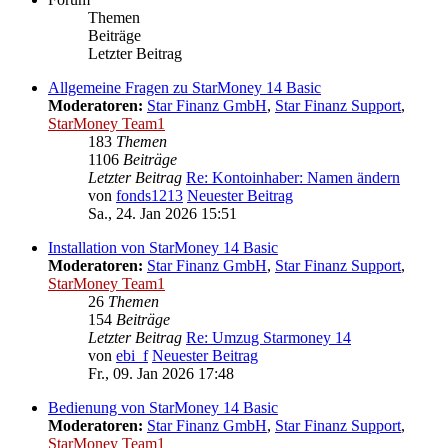
Themen
Beiträge
Letzter Beitrag
Allgemeine Fragen zu StarMoney 14 Basic
Moderatoren:
Star Finanz GmbH
,
Star Finanz Support
,
StarMoney Team1
183
Themen
1106
Beiträge
Letzter Beitrag
Re: Kontoinhaber: Namen ändern
von
fonds1213
Neuester Beitrag
Sa., 24. Jan 2026 15:51
Installation von StarMoney 14 Basic
Moderatoren:
Star Finanz GmbH
,
Star Finanz Support
,
StarMoney Team1
26
Themen
154
Beiträge
Letzter Beitrag
Re: Umzug Starmoney 14
von
ebi_f
Neuester Beitrag
Fr., 09. Jan 2026 17:48
Bedienung von StarMoney 14 Basic
Moderatoren:
Star Finanz GmbH
,
Star Finanz Support
,
StarMoney Team1