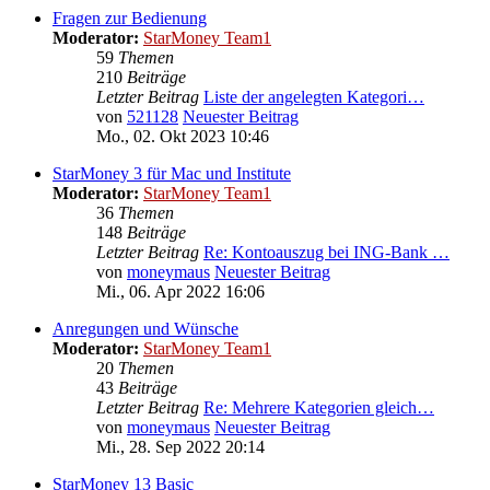
Fragen zur Bedienung
Moderator:
StarMoney Team1
59
Themen
210
Beiträge
Letzter Beitrag
Liste der angelegten Kategori…
von
521128
Neuester Beitrag
Mo., 02. Okt 2023 10:46
StarMoney 3 für Mac und Institute
Moderator:
StarMoney Team1
36
Themen
148
Beiträge
Letzter Beitrag
Re: Kontoauszug bei ING-Bank …
von
moneymaus
Neuester Beitrag
Mi., 06. Apr 2022 16:06
Anregungen und Wünsche
Moderator:
StarMoney Team1
20
Themen
43
Beiträge
Letzter Beitrag
Re: Mehrere Kategorien gleich…
von
moneymaus
Neuester Beitrag
Mi., 28. Sep 2022 20:14
StarMoney 13 Basic