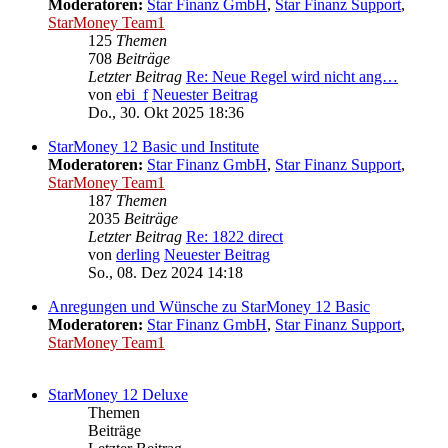
Moderatoren:
Star Finanz GmbH
,
Star Finanz Support
,
StarMoney Team1
125
Themen
708
Beiträge
Letzter Beitrag
Re: Neue Regel wird nicht ang…
von
ebi_f
Neuester Beitrag
Do., 30. Okt 2025 18:36
StarMoney 12 Basic und Institute
Moderatoren:
Star Finanz GmbH
,
Star Finanz Support
,
StarMoney Team1
187
Themen
2035
Beiträge
Letzter Beitrag
Re: 1822 direct
von
derling
Neuester Beitrag
So., 08. Dez 2024 14:18
Anregungen und Wünsche zu StarMoney 12 Basic
Moderatoren:
Star Finanz GmbH
,
Star Finanz Support
,
StarMoney Team1
StarMoney 12 Deluxe
Themen
Beiträge