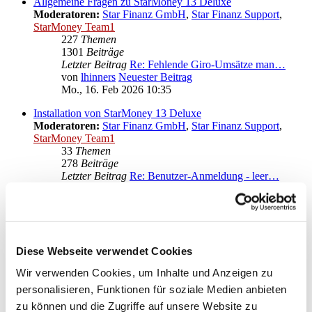
Allgemeine Fragen zu StarMoney 13 Deluxe
Moderatoren:
Star Finanz GmbH
,
Star Finanz Support
,
StarMoney Team1
227
Themen
1301
Beiträge
Letzter Beitrag
Re: Fehlende Giro-Umsätze man…
von
lhinners
Neuester Beitrag
Mo., 16. Feb 2026 10:35
Installation von StarMoney 13 Deluxe
Moderatoren:
Star Finanz GmbH
,
Star Finanz Support
,
StarMoney Team1
33
Themen
278
Beiträge
Letzter Beitrag
Re: Benutzer-Anmeldung - leer…
von
neostar
Neuester Beitrag
Fr., 01. Mär 2024 10:45
Bedienung von StarMoney 13 Deluxe
Moderatoren:
Star Finanz GmbH
,
Star Finanz Support
,
StarMoney Team1
Diese Webseite verwendet Cookies
113
Themen
Wir verwenden Cookies, um Inhalte und Anzeigen zu
607
Beiträge
Letzter Beitrag
Re: Ärger mit neuer VR-NetWor…
personalisieren, Funktionen für soziale Medien anbieten
von
moneymaus
Neuester Beitrag
zu können und die Zugriffe auf unsere Website zu