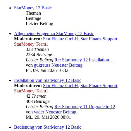
StarMoney 12 Basic
Themen
Beiträge
Letzter Beitrag
Allgemeine Fragen zu StarMoney 12 Basic
Moderatoren:
Star Finanz GmbH
,
Star Finanz Support
,
StarMoney Team1
338
Themen
2234
Beiträge
Letzter Beitrag
Re: Starmoney 12 Installation…
von
gukrauss
Neuester Beitrag
Fr., 09. Jan 2026 10:32
Installation von StarMoney 12 Basic
Moderatoren:
Star Finanz GmbH
,
Star Finanz Support
,
StarMoney Team1
42
Themen
308
Beiträge
Letzter Beitrag
Re: Starmoney 11 Upgrade to 12
von
vader
Neuester Beitrag
Mi., 20. Mai 2026 08:01
Bedienung von StarMoney 12 Basic