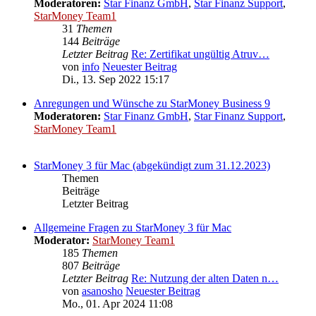
Moderatoren:
Star Finanz GmbH
,
Star Finanz Support
,
StarMoney Team1
31
Themen
144
Beiträge
Letzter Beitrag
Re: Zertifikat ungültig Atruv…
von
info
Neuester Beitrag
Di., 13. Sep 2022 15:17
Anregungen und Wünsche zu StarMoney Business 9
Moderatoren:
Star Finanz GmbH
,
Star Finanz Support
,
StarMoney Team1
StarMoney 3 für Mac (abgekündigt zum 31.12.2023)
Themen
Beiträge
Letzter Beitrag
Allgemeine Fragen zu StarMoney 3 für Mac
Moderator:
StarMoney Team1
185
Themen
807
Beiträge
Letzter Beitrag
Re: Nutzung der alten Daten n…
von
asanosho
Neuester Beitrag
Mo., 01. Apr 2024 11:08