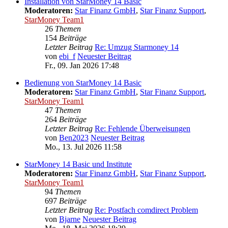
Installation von StarMoney 14 Basic
Moderatoren:
Star Finanz GmbH
,
Star Finanz Support
,
StarMoney Team1
26
Themen
154
Beiträge
Letzter Beitrag
Re: Umzug Starmoney 14
von
ebi_f
Neuester Beitrag
Fr., 09. Jan 2026 17:48
Bedienung von StarMoney 14 Basic
Moderatoren:
Star Finanz GmbH
,
Star Finanz Support
,
StarMoney Team1
47
Themen
264
Beiträge
Letzter Beitrag
Re: Fehlende Überweisungen
von
Ben2023
Neuester Beitrag
Mo., 13. Jul 2026 11:58
StarMoney 14 Basic und Institute
Moderatoren:
Star Finanz GmbH
,
Star Finanz Support
,
StarMoney Team1
94
Themen
697
Beiträge
Letzter Beitrag
Re: Postfach comdirect Problem
von
Bjarne
Neuester Beitrag