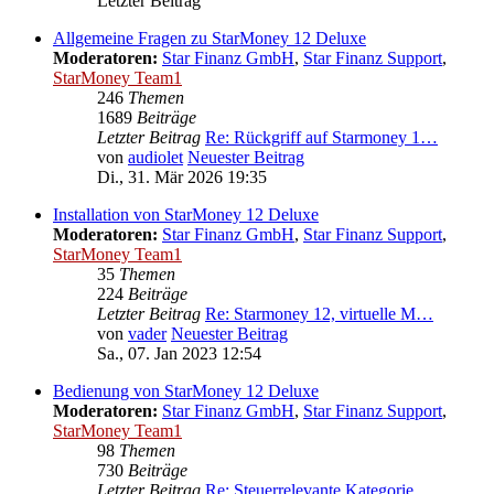
Letzter Beitrag
Allgemeine Fragen zu StarMoney 12 Deluxe
Moderatoren:
Star Finanz GmbH
,
Star Finanz Support
,
StarMoney Team1
246
Themen
1689
Beiträge
Letzter Beitrag
Re: Rückgriff auf Starmoney 1…
von
audiolet
Neuester Beitrag
Di., 31. Mär 2026 19:35
Installation von StarMoney 12 Deluxe
Moderatoren:
Star Finanz GmbH
,
Star Finanz Support
,
StarMoney Team1
35
Themen
224
Beiträge
Letzter Beitrag
Re: Starmoney 12, virtuelle M…
von
vader
Neuester Beitrag
Sa., 07. Jan 2023 12:54
Bedienung von StarMoney 12 Deluxe
Moderatoren:
Star Finanz GmbH
,
Star Finanz Support
,
StarMoney Team1
98
Themen
730
Beiträge
Letzter Beitrag
Re: Steuerrelevante Kategorie…