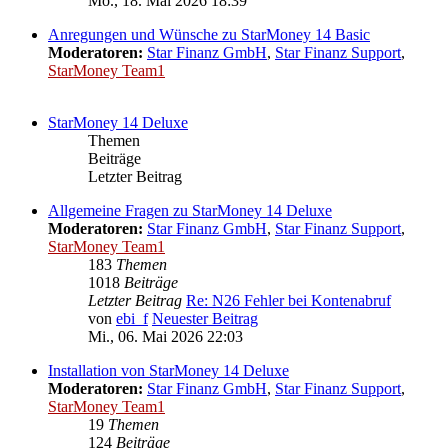
Mo., 18. Mai 2026 18:39
Anregungen und Wünsche zu StarMoney 14 Basic
Moderatoren:
Star Finanz GmbH
,
Star Finanz Support
,
StarMoney Team1
StarMoney 14 Deluxe
Themen
Beiträge
Letzter Beitrag
Allgemeine Fragen zu StarMoney 14 Deluxe
Moderatoren:
Star Finanz GmbH
,
Star Finanz Support
,
StarMoney Team1
183
Themen
1018
Beiträge
Letzter Beitrag
Re: N26 Fehler bei Kontenabruf
von
ebi_f
Neuester Beitrag
Mi., 06. Mai 2026 22:03
Installation von StarMoney 14 Deluxe
Moderatoren:
Star Finanz GmbH
,
Star Finanz Support
,
StarMoney Team1
19
Themen
124
Beiträge