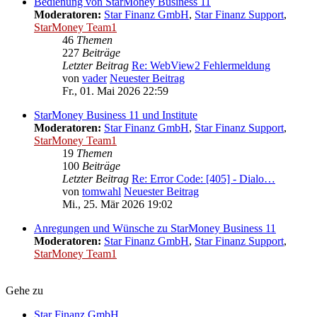
Bedienung von StarMoney Business 11
Moderatoren:
Star Finanz GmbH
,
Star Finanz Support
,
StarMoney Team1
46
Themen
227
Beiträge
Letzter Beitrag
Re: WebView2 Fehlermeldung
von
vader
Neuester Beitrag
Fr., 01. Mai 2026 22:59
StarMoney Business 11 und Institute
Moderatoren:
Star Finanz GmbH
,
Star Finanz Support
,
StarMoney Team1
19
Themen
100
Beiträge
Letzter Beitrag
Re: Error Code: [405] - Dialo…
von
tomwahl
Neuester Beitrag
Mi., 25. Mär 2026 19:02
Anregungen und Wünsche zu StarMoney Business 11
Moderatoren:
Star Finanz GmbH
,
Star Finanz Support
,
StarMoney Team1
Gehe zu
Star Finanz GmbH