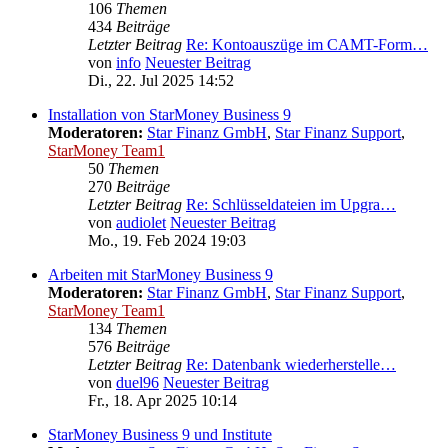
106
Themen
434
Beiträge
Letzter Beitrag
Re: Kontoauszüge im CAMT-Form…
von
info
Neuester Beitrag
Di., 22. Jul 2025 14:52
Installation von StarMoney Business 9
Moderatoren:
Star Finanz GmbH
,
Star Finanz Support
,
StarMoney Team1
50
Themen
270
Beiträge
Letzter Beitrag
Re: Schlüsseldateien im Upgra…
von
audiolet
Neuester Beitrag
Mo., 19. Feb 2024 19:03
Arbeiten mit StarMoney Business 9
Moderatoren:
Star Finanz GmbH
,
Star Finanz Support
,
StarMoney Team1
134
Themen
576
Beiträge
Letzter Beitrag
Re: Datenbank wiederherstelle…
von
duel96
Neuester Beitrag
Fr., 18. Apr 2025 10:14
StarMoney Business 9 und Institute