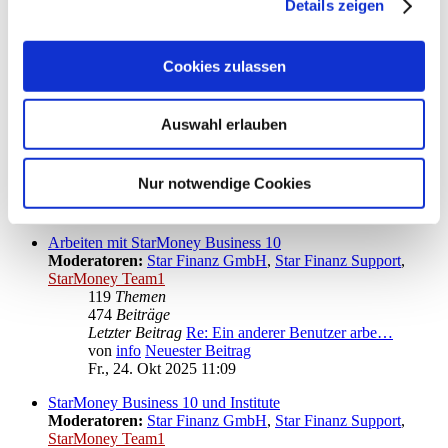
Details zeigen
Letzter Beitrag
Re: Fehlermeldung: "Failed to…
von
kuddel
Neuester Beitrag
Mo., 27. Apr 2026 13:19
Cookies zulassen
Installation von StarMoney Business 10
Moderatoren:
Star Finanz GmbH
,
Star Finanz Support
,
StarMoney Team1
Auswahl erlauben
36
Themen
142
Beiträge
Letzter Beitrag
Re: StarMoney am Client schli…
Nur notwendige Cookies
von
vader
Neuester Beitrag
Mo., 13. Nov 2023 11:53
Arbeiten mit StarMoney Business 10
Moderatoren:
Star Finanz GmbH
,
Star Finanz Support
,
StarMoney Team1
119
Themen
474
Beiträge
Letzter Beitrag
Re: Ein anderer Benutzer arbe…
von
info
Neuester Beitrag
Fr., 24. Okt 2025 11:09
StarMoney Business 10 und Institute
Moderatoren:
Star Finanz GmbH
,
Star Finanz Support
,
StarMoney Team1