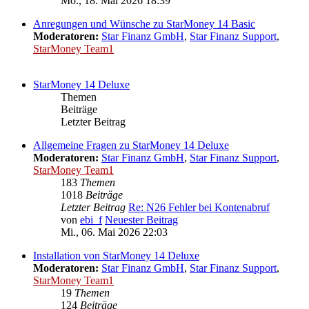
Mo., 18. Mai 2026 18:39
Anregungen und Wünsche zu StarMoney 14 Basic
Moderatoren:
Star Finanz GmbH
,
Star Finanz Support
,
StarMoney Team1
StarMoney 14 Deluxe
Themen
Beiträge
Letzter Beitrag
Allgemeine Fragen zu StarMoney 14 Deluxe
Moderatoren:
Star Finanz GmbH
,
Star Finanz Support
,
StarMoney Team1
183
Themen
1018
Beiträge
Letzter Beitrag
Re: N26 Fehler bei Kontenabruf
von
ebi_f
Neuester Beitrag
Mi., 06. Mai 2026 22:03
Installation von StarMoney 14 Deluxe
Moderatoren:
Star Finanz GmbH
,
Star Finanz Support
,
StarMoney Team1
19
Themen
124
Beiträge