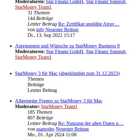
Moderatoren:
Star Finanz GmbH
,
Star Finanz Support
,
StarMoney Team1
31
Themen
144
Beiträge
Letzter Beitrag
Re: Zertifikat ungültig Atruv…
von
info
Neuester Beitrag
Di., 13. Sep 2022 15:17
Anregungen und Wünsche zu StarMoney Business 9
Moderatoren:
Star Finanz GmbH
,
Star Finanz Support
,
StarMoney Team1
StarMoney 3 für Mac (abgekündigt zum 31.12.2023)
Themen
Beiträge
Letzter Beitrag
Allgemeine Fragen zu StarMoney 3 für Mac
Moderator:
StarMoney Team1
185
Themen
807
Beiträge
Letzter Beitrag
Re: Nutzung der alten Daten n…
von
asanosho
Neuester Beitrag
Mo., 01. Apr 2024 11:08