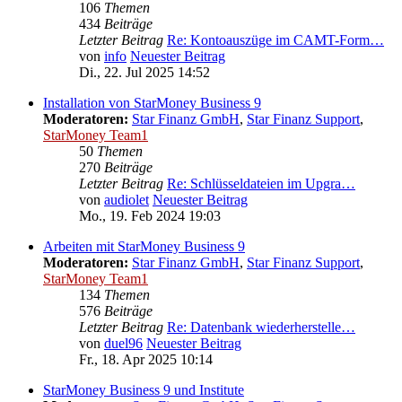
106
Themen
434
Beiträge
Letzter Beitrag
Re: Kontoauszüge im CAMT-Form…
von
info
Neuester Beitrag
Di., 22. Jul 2025 14:52
Installation von StarMoney Business 9
Moderatoren:
Star Finanz GmbH
,
Star Finanz Support
,
StarMoney Team1
50
Themen
270
Beiträge
Letzter Beitrag
Re: Schlüsseldateien im Upgra…
von
audiolet
Neuester Beitrag
Mo., 19. Feb 2024 19:03
Arbeiten mit StarMoney Business 9
Moderatoren:
Star Finanz GmbH
,
Star Finanz Support
,
StarMoney Team1
134
Themen
576
Beiträge
Letzter Beitrag
Re: Datenbank wiederherstelle…
von
duel96
Neuester Beitrag
Fr., 18. Apr 2025 10:14
StarMoney Business 9 und Institute