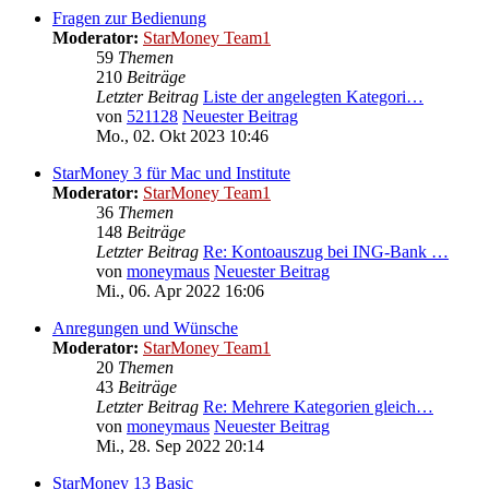
Fragen zur Bedienung
Moderator:
StarMoney Team1
59
Themen
210
Beiträge
Letzter Beitrag
Liste der angelegten Kategori…
von
521128
Neuester Beitrag
Mo., 02. Okt 2023 10:46
StarMoney 3 für Mac und Institute
Moderator:
StarMoney Team1
36
Themen
148
Beiträge
Letzter Beitrag
Re: Kontoauszug bei ING-Bank …
von
moneymaus
Neuester Beitrag
Mi., 06. Apr 2022 16:06
Anregungen und Wünsche
Moderator:
StarMoney Team1
20
Themen
43
Beiträge
Letzter Beitrag
Re: Mehrere Kategorien gleich…
von
moneymaus
Neuester Beitrag
Mi., 28. Sep 2022 20:14
StarMoney 13 Basic