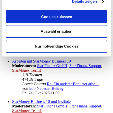
Details zeigen
Letzter Beitrag
Re: Fehlermeldung: "Failed to…
von
kuddel
Neuester Beitrag
Mo., 27. Apr 2026 13:19
Cookies zulassen
Installation von StarMoney Business 10
Moderatoren:
Star Finanz GmbH
,
Star Finanz Support
,
StarMoney Team1
Auswahl erlauben
36
Themen
142
Beiträge
Letzter Beitrag
Re: StarMoney am Client schli…
Nur notwendige Cookies
von
vader
Neuester Beitrag
Mo., 13. Nov 2023 11:53
Arbeiten mit StarMoney Business 10
Moderatoren:
Star Finanz GmbH
,
Star Finanz Support
,
StarMoney Team1
119
Themen
474
Beiträge
Letzter Beitrag
Re: Ein anderer Benutzer arbe…
von
info
Neuester Beitrag
Fr., 24. Okt 2025 11:09
StarMoney Business 10 und Institute
Moderatoren:
Star Finanz GmbH
,
Star Finanz Support
,
StarMoney Team1