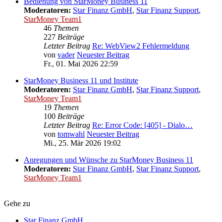
Bedienung von StarMoney Business 11
Moderatoren:
Star Finanz GmbH
,
Star Finanz Support
,
StarMoney Team1
46
Themen
227
Beiträge
Letzter Beitrag
Re: WebView2 Fehlermeldung
von
vader
Neuester Beitrag
Fr., 01. Mai 2026 22:59
StarMoney Business 11 und Institute
Moderatoren:
Star Finanz GmbH
,
Star Finanz Support
,
StarMoney Team1
19
Themen
100
Beiträge
Letzter Beitrag
Re: Error Code: [405] - Dialo…
von
tomwahl
Neuester Beitrag
Mi., 25. Mär 2026 19:02
Anregungen und Wünsche zu StarMoney Business 11
Moderatoren:
Star Finanz GmbH
,
Star Finanz Support
,
StarMoney Team1
Gehe zu
Star Finanz GmbH