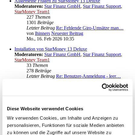
Allgemeine Fragen zu StarMoney 13 Deluxe
Moderatoren:
Star Finanz GmbH
,
Star Finanz Support
,
StarMoney Team1
227
Themen
1301
Beiträge
Letzter Beitrag
Re: Fehlende Giro-Umsätze man…
von
lhinners
Neuester Beitrag
Mo., 16. Feb 2026 10:35
Installation von StarMoney 13 Deluxe
Moderatoren:
Star Finanz GmbH
,
Star Finanz Support
,
StarMoney Team1
33
Themen
278
Beiträge
Letzter Beitrag
Re: Benutzer-Anmeldung - leer…
von
neostar
Neuester Beitrag
Fr., 01. Mär 2024 10:45
Bedienung von StarMoney 13 Deluxe
Moderatoren:
Star Finanz GmbH
,
Star Finanz Support
,
StarMoney Team1
Diese Webseite verwendet Cookies
113
Themen
Wir verwenden Cookies, um Inhalte und Anzeigen zu
607
Beiträge
Letzter Beitrag
Re: Ärger mit neuer VR-NetWor…
personalisieren, Funktionen für soziale Medien anbieten
von
moneymaus
Neuester Beitrag
zu können und die Zugriffe auf unsere Website zu