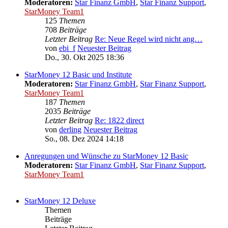
Moderatoren:
Star Finanz GmbH
,
Star Finanz Support
,
StarMoney Team1
125
Themen
708
Beiträge
Letzter Beitrag
Re: Neue Regel wird nicht ang…
von
ebi_f
Neuester Beitrag
Do., 30. Okt 2025 18:36
StarMoney 12 Basic und Institute
Moderatoren:
Star Finanz GmbH
,
Star Finanz Support
,
StarMoney Team1
187
Themen
2035
Beiträge
Letzter Beitrag
Re: 1822 direct
von
derling
Neuester Beitrag
So., 08. Dez 2024 14:18
Anregungen und Wünsche zu StarMoney 12 Basic
Moderatoren:
Star Finanz GmbH
,
Star Finanz Support
,
StarMoney Team1
StarMoney 12 Deluxe
Themen
Beiträge