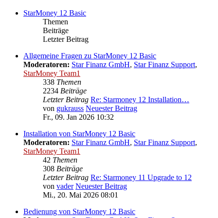
StarMoney 12 Basic
Themen
Beiträge
Letzter Beitrag
Allgemeine Fragen zu StarMoney 12 Basic
Moderatoren:
Star Finanz GmbH
,
Star Finanz Support
,
StarMoney Team1
338
Themen
2234
Beiträge
Letzter Beitrag
Re: Starmoney 12 Installation…
von
gukrauss
Neuester Beitrag
Fr., 09. Jan 2026 10:32
Installation von StarMoney 12 Basic
Moderatoren:
Star Finanz GmbH
,
Star Finanz Support
,
StarMoney Team1
42
Themen
308
Beiträge
Letzter Beitrag
Re: Starmoney 11 Upgrade to 12
von
vader
Neuester Beitrag
Mi., 20. Mai 2026 08:01
Bedienung von StarMoney 12 Basic