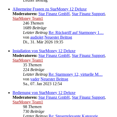
Letzter Beitrag
Allgemeine Fragen zu StarMoney 12 Deluxe
Moderatoren:
Star Finanz GmbH
,
Star Finanz Support
,
StarMoney Team1
246
Themen
1689
Beiträge
Letzter Beitrag
Re: Rückgriff auf Starmoney 1…
von
audiolet
Neuester Beitrag
Di., 31. Mär 2026 19:35
Installation von StarMoney 12 Deluxe
Moderatoren:
Star Finanz GmbH
,
Star Finanz Support
,
StarMoney Team1
35
Themen
224
Beiträge
Letzter Beitrag
Re: Starmoney 12, virtuelle M…
von
vader
Neuester Beitrag
Sa., 07. Jan 2023 12:54
Bedienung von StarMoney 12 Deluxe
Moderatoren:
Star Finanz GmbH
,
Star Finanz Support
,
StarMoney Team1
98
Themen
730
Beiträge
Letzter Beitrag
Re: Steuerrelevante Kategorie…