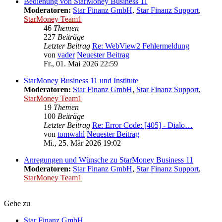
Bedienung von StarMoney Business 11
Moderatoren:
Star Finanz GmbH
,
Star Finanz Support
,
StarMoney Team1
46
Themen
227
Beiträge
Letzter Beitrag
Re: WebView2 Fehlermeldung
von
vader
Neuester Beitrag
Fr., 01. Mai 2026 22:59
StarMoney Business 11 und Institute
Moderatoren:
Star Finanz GmbH
,
Star Finanz Support
,
StarMoney Team1
19
Themen
100
Beiträge
Letzter Beitrag
Re: Error Code: [405] - Dialo…
von
tomwahl
Neuester Beitrag
Mi., 25. Mär 2026 19:02
Anregungen und Wünsche zu StarMoney Business 11
Moderatoren:
Star Finanz GmbH
,
Star Finanz Support
,
StarMoney Team1
Gehe zu
Star Finanz GmbH