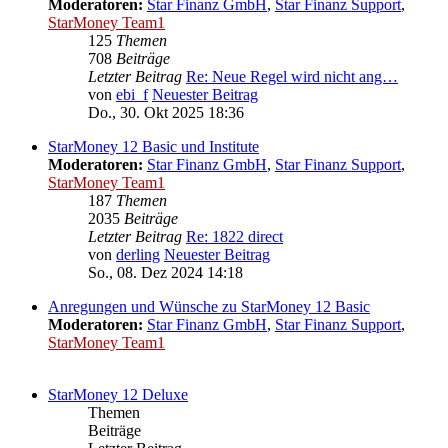
Moderatoren:
Star Finanz GmbH
,
Star Finanz Support
,
StarMoney Team1
125
Themen
708
Beiträge
Letzter Beitrag
Re: Neue Regel wird nicht ang…
von
ebi_f
Neuester Beitrag
Do., 30. Okt 2025 18:36
StarMoney 12 Basic und Institute
Moderatoren:
Star Finanz GmbH
,
Star Finanz Support
,
StarMoney Team1
187
Themen
2035
Beiträge
Letzter Beitrag
Re: 1822 direct
von
derling
Neuester Beitrag
So., 08. Dez 2024 14:18
Anregungen und Wünsche zu StarMoney 12 Basic
Moderatoren:
Star Finanz GmbH
,
Star Finanz Support
,
StarMoney Team1
StarMoney 12 Deluxe
Themen
Beiträge