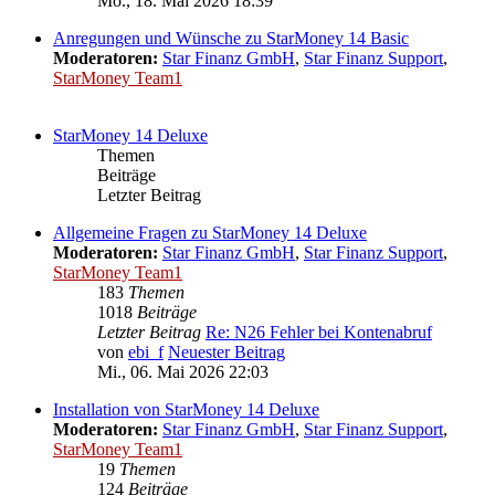
Mo., 18. Mai 2026 18:39
Anregungen und Wünsche zu StarMoney 14 Basic
Moderatoren:
Star Finanz GmbH
,
Star Finanz Support
,
StarMoney Team1
StarMoney 14 Deluxe
Themen
Beiträge
Letzter Beitrag
Allgemeine Fragen zu StarMoney 14 Deluxe
Moderatoren:
Star Finanz GmbH
,
Star Finanz Support
,
StarMoney Team1
183
Themen
1018
Beiträge
Letzter Beitrag
Re: N26 Fehler bei Kontenabruf
von
ebi_f
Neuester Beitrag
Mi., 06. Mai 2026 22:03
Installation von StarMoney 14 Deluxe
Moderatoren:
Star Finanz GmbH
,
Star Finanz Support
,
StarMoney Team1
19
Themen
124
Beiträge