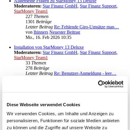
Allgemeine Fragen zu StarMoney 13 Deluxe
Moderatoren:
Star Finanz GmbH
,
Star Finanz Support
,
StarMoney Team1
227
Themen
1301
Beiträge
Letzter Beitrag
Re: Fehlende Giro-Umsätze man…
von
lhinners
Neuester Beitrag
Mo., 16. Feb 2026 10:35
Installation von StarMoney 13 Deluxe
Moderatoren:
Star Finanz GmbH
,
Star Finanz Support
,
StarMoney Team1
33
Themen
278
Beiträge
Letzter Beitrag
Re: Benutzer-Anmeldung - leer…
von
neostar
Neuester Beitrag
Fr., 01. Mär 2024 10:45
Bedienung von StarMoney 13 Deluxe
Moderatoren:
Star Finanz GmbH
,
Star Finanz Support
,
StarMoney Team1
Diese Webseite verwendet Cookies
113
Themen
Wir verwenden Cookies, um Inhalte und Anzeigen zu
607
Beiträge
Letzter Beitrag
Re: Ärger mit neuer VR-NetWor…
personalisieren, Funktionen für soziale Medien anbieten
von
moneymaus
Neuester Beitrag
zu können und die Zugriffe auf unsere Website zu