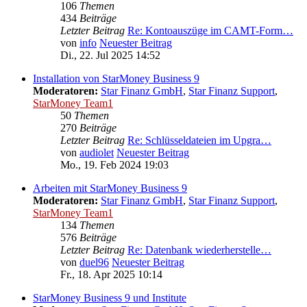
106
Themen
434
Beiträge
Letzter Beitrag
Re: Kontoauszüge im CAMT-Form…
von
info
Neuester Beitrag
Di., 22. Jul 2025 14:52
Installation von StarMoney Business 9
Moderatoren:
Star Finanz GmbH
,
Star Finanz Support
,
StarMoney Team1
50
Themen
270
Beiträge
Letzter Beitrag
Re: Schlüsseldateien im Upgra…
von
audiolet
Neuester Beitrag
Mo., 19. Feb 2024 19:03
Arbeiten mit StarMoney Business 9
Moderatoren:
Star Finanz GmbH
,
Star Finanz Support
,
StarMoney Team1
134
Themen
576
Beiträge
Letzter Beitrag
Re: Datenbank wiederherstelle…
von
duel96
Neuester Beitrag
Fr., 18. Apr 2025 10:14
StarMoney Business 9 und Institute