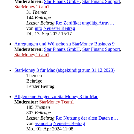
Moderatoren:
Star Finanz GmbH
,
Star Finanz Support
,
StarMoney Team1
31
Themen
144
Beiträge
Letzter Beitrag
Re: Zertifikat ungültig Atruv…
von
info
Neuester Beitrag
Di., 13. Sep 2022 15:17
Anregungen und Wünsche zu StarMoney Business 9
Moderatoren:
Star Finanz GmbH
,
Star Finanz Support
,
StarMoney Team1
StarMoney 3 für Mac (abgekündigt zum 31.12.2023)
Themen
Beiträge
Letzter Beitrag
Allgemeine Fragen zu StarMoney 3 für Mac
Moderator:
StarMoney Team1
185
Themen
807
Beiträge
Letzter Beitrag
Re: Nutzung der alten Daten n…
von
asanosho
Neuester Beitrag
Mo., 01. Apr 2024 11:08