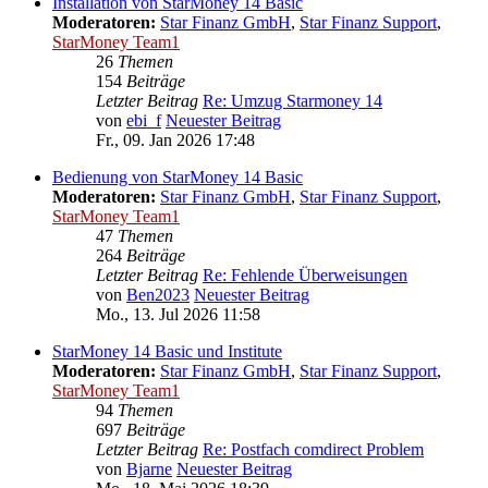
Installation von StarMoney 14 Basic
Moderatoren:
Star Finanz GmbH
,
Star Finanz Support
,
StarMoney Team1
26
Themen
154
Beiträge
Letzter Beitrag
Re: Umzug Starmoney 14
von
ebi_f
Neuester Beitrag
Fr., 09. Jan 2026 17:48
Bedienung von StarMoney 14 Basic
Moderatoren:
Star Finanz GmbH
,
Star Finanz Support
,
StarMoney Team1
47
Themen
264
Beiträge
Letzter Beitrag
Re: Fehlende Überweisungen
von
Ben2023
Neuester Beitrag
Mo., 13. Jul 2026 11:58
StarMoney 14 Basic und Institute
Moderatoren:
Star Finanz GmbH
,
Star Finanz Support
,
StarMoney Team1
94
Themen
697
Beiträge
Letzter Beitrag
Re: Postfach comdirect Problem
von
Bjarne
Neuester Beitrag