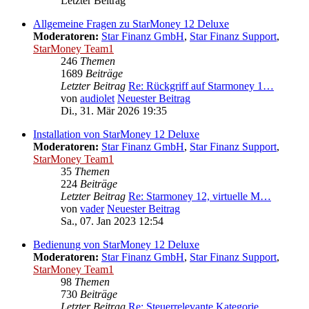
Letzter Beitrag
Allgemeine Fragen zu StarMoney 12 Deluxe
Moderatoren:
Star Finanz GmbH
,
Star Finanz Support
,
StarMoney Team1
246
Themen
1689
Beiträge
Letzter Beitrag
Re: Rückgriff auf Starmoney 1…
von
audiolet
Neuester Beitrag
Di., 31. Mär 2026 19:35
Installation von StarMoney 12 Deluxe
Moderatoren:
Star Finanz GmbH
,
Star Finanz Support
,
StarMoney Team1
35
Themen
224
Beiträge
Letzter Beitrag
Re: Starmoney 12, virtuelle M…
von
vader
Neuester Beitrag
Sa., 07. Jan 2023 12:54
Bedienung von StarMoney 12 Deluxe
Moderatoren:
Star Finanz GmbH
,
Star Finanz Support
,
StarMoney Team1
98
Themen
730
Beiträge
Letzter Beitrag
Re: Steuerrelevante Kategorie…