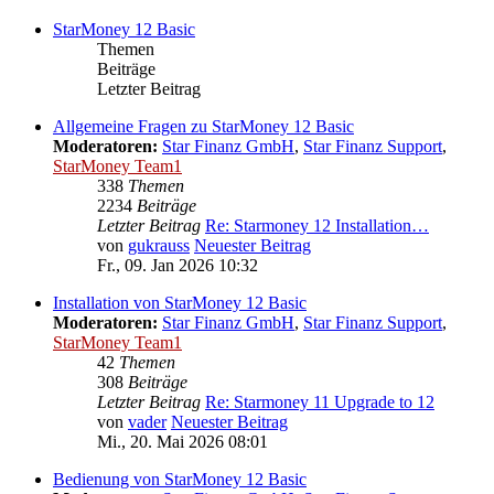
StarMoney 12 Basic
Themen
Beiträge
Letzter Beitrag
Allgemeine Fragen zu StarMoney 12 Basic
Moderatoren:
Star Finanz GmbH
,
Star Finanz Support
,
StarMoney Team1
338
Themen
2234
Beiträge
Letzter Beitrag
Re: Starmoney 12 Installation…
von
gukrauss
Neuester Beitrag
Fr., 09. Jan 2026 10:32
Installation von StarMoney 12 Basic
Moderatoren:
Star Finanz GmbH
,
Star Finanz Support
,
StarMoney Team1
42
Themen
308
Beiträge
Letzter Beitrag
Re: Starmoney 11 Upgrade to 12
von
vader
Neuester Beitrag
Mi., 20. Mai 2026 08:01
Bedienung von StarMoney 12 Basic