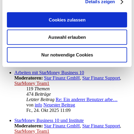
Details zeigen
Letzter Beitrag
Re: Fehlermeldung: "Failed to…
von
kuddel
Neuester Beitrag
Mo., 27. Apr 2026 13:19
Cookies zulassen
Installation von StarMoney Business 10
Moderatoren:
Star Finanz GmbH
,
Star Finanz Support
,
StarMoney Team1
Auswahl erlauben
36
Themen
142
Beiträge
Letzter Beitrag
Re: StarMoney am Client schli…
Nur notwendige Cookies
von
vader
Neuester Beitrag
Mo., 13. Nov 2023 11:53
Arbeiten mit StarMoney Business 10
Moderatoren:
Star Finanz GmbH
,
Star Finanz Support
,
StarMoney Team1
119
Themen
474
Beiträge
Letzter Beitrag
Re: Ein anderer Benutzer arbe…
von
info
Neuester Beitrag
Fr., 24. Okt 2025 11:09
StarMoney Business 10 und Institute
Moderatoren:
Star Finanz GmbH
,
Star Finanz Support
,
StarMoney Team1