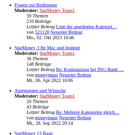
Fragen zur Bedienung
Moderator:
StarMoney Team1
59
Themen
210
Beiträge
Letzter Beitrag
Liste der angelegten Kategori…
von
521128
Neuester Beitrag
Mo., 02. Okt 2023 10:46
StarMoney 3 für Mac und Institute
Moderator:
StarMoney Team1
36
Themen
148
Beiträge
Letzter Beitrag
Re: Kontoauszug bei ING-Bank …
von
moneymaus
Neuester Beitrag
Mi., 06. Apr 2022 16:06
Anregungen und Wünsche
Moderator:
StarMoney Team1
20
Themen
43
Beiträge
Letzter Beitrag
Re: Mehrere Kategorien gleich…
von
moneymaus
Neuester Beitrag
Mi., 28. Sep 2022 20:14
StarMoney 13 Basic