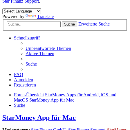
Star Finanz Support
.
Powered by
Translate
Erweiterte Suche
Suche
Schnellzugriff
Unbeantwortete Themen
Aktive Themen
Suche
FAQ
Anmelden
Registrieren
Foren-Übersicht
StarMoney Apps für Android, iOS und
MacOS
StarMoney App für Mac
Suche
StarMoney App für Mac
Moderatoren:
Star Finanz GmbH
,
Star Finanz Support
,
StarMoney