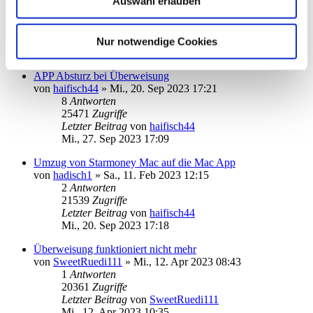
Auswahl erlauben
von
info@becksys.de
»
Mo., 16. Okt 2023 16:40
3
Antworten
18421
Zugriffe
Letzter Beitrag
von
ebi_f
Nur notwendige Cookies
Mo., 16. Okt 2023 19:55
APP Absturz bei Überweisung
von
haifisch44
»
Mi., 20. Sep 2023 17:21
8
Antworten
25471
Zugriffe
Letzter Beitrag
von
haifisch44
Mi., 27. Sep 2023 17:09
Umzug von Starmoney Mac auf die Mac App
von
hadisch1
»
Sa., 11. Feb 2023 12:15
2
Antworten
21539
Zugriffe
Letzter Beitrag
von
haifisch44
Mi., 20. Sep 2023 17:18
Überweisung funktioniert nicht mehr
von
SweetRuedi111
»
Mi., 12. Apr 2023 08:43
1
Antworten
20361
Zugriffe
Letzter Beitrag
von
SweetRuedi111
Mi., 12. Apr 2023 10:35