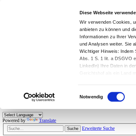
Diese Webseite verwende
Zurück zu StarMoney.de
Login Kundenbereich
Wir verwenden Cookies, um
anbieten zu können und di
Zurück zu StarMoney.de
Informationen zu Ihrer Ve
Login Kundenbereich
und Analysen weiter. Sie 
Zum Inhalt
Wichtiger Hinweis: Indem S
☰
Abs. 1 S. 1 lit. a DSGVO e
LinkedIn) Ihre Daten in 
Herzlich willkommen!
Gerichtshof als ein Land
eingeschätzt. Mehr Informa
Das StarMoney-Forum ist ein Diskussionsforum rund um unsere Prod
Einwilligungsauswahl
Kunden viele nützliche Hilfestellungen und interessante Tipps und Tri
Notwendig
Hinweise: Bitte beachten Sie unsere
Netiquette/Benimmregeln
. Bei S
Powered by
Translate
Erweiterte Suche
Suche