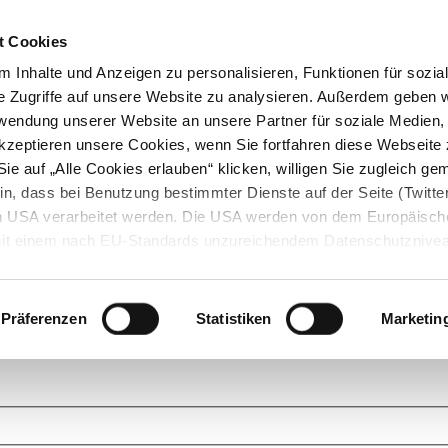
t Cookies
 Inhalte und Anzeigen zu personalisieren, Funktionen für sozia
e Zugriffe auf unsere Website zu analysieren. Außerdem geben w
rwendung unserer Website an unsere Partner für soziale Medien
akzeptieren unsere Cookies, wenn Sie fortfahren diese Webseite 
ie auf „Alle Cookies erlauben“ klicken, willigen Sie zugleich gem
in, dass bei Benutzung bestimmter Dienste auf der Seite (Twitte
den USA verarbeitet werden. Die USA werden von dem Europäisch
 mit einem nach EU-Standards unzureichendem Datenschutznive
tionen dazu finden Sie hier und in unseren Datenschutzrichtlinien
ukte. Das Grundprinzip der StarMoney Community ist dabei ganz einf
cks. Stellen Sie Ihre Fragen und helfen Sie mit Ihrem Wissen anderen w
Präferenzen
Statistiken
Marketin
upportanfragen zu unseren Produkten wenden Sie sich bitte an den
Star