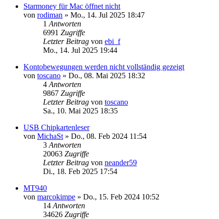
Starmoney für Mac öffnet nicht
von
rodiman
»
Mo., 14. Jul 2025 18:47
1
Antworten
6991
Zugriffe
Letzter Beitrag
von
ebi_f
Mo., 14. Jul 2025 19:44
Kontobewegungen werden nicht vollständig gezeigt
von
toscano
»
Do., 08. Mai 2025 18:32
4
Antworten
9867
Zugriffe
Letzter Beitrag
von
toscano
Sa., 10. Mai 2025 18:35
USB Chipkartenleser
von
MichaSt
»
Do., 08. Feb 2024 11:54
3
Antworten
20063
Zugriffe
Letzter Beitrag
von
neander59
Di., 18. Feb 2025 17:54
MT940
von
marcokimpe
»
Do., 15. Feb 2024 10:52
14
Antworten
34626
Zugriffe