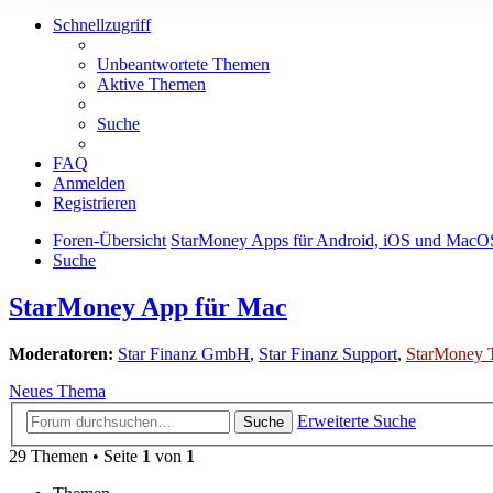
Schnellzugriff
Unbeantwortete Themen
Aktive Themen
Suche
FAQ
Anmelden
Registrieren
Foren-Übersicht
StarMoney Apps für Android, iOS und MacO
Suche
StarMoney App für Mac
Moderatoren:
Star Finanz GmbH
,
Star Finanz Support
,
StarMoney 
Neues Thema
Erweiterte Suche
Suche
29 Themen • Seite
1
von
1