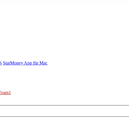
S
StarMoney App für Mac
Team1