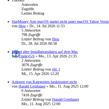
Themen
Antworten
Zugriffe
Letzter Beitrag
StarMoney App macOS startet nicht unter macOS Tahoe Versio
von
filou
»
Di., 14. Jul 2026 11:53
5
Antworten
798
Zugriffe
Letzter Beitrag
von
filou
Di., 28. Jul 2026 06:58
Import alter Installationsdaten auf dem Mac
von
FrankyGS
»
Mo., 13. Apr 2026 21:35
2
Antworten
3076
Zugriffe
Letzter Beitrag
von
ebi_f
Mi., 15. Apr 2026 12:20
Anlegen von Kategorien funktioniert nicht
von
Harald Geisbauer
»
Mo., 11. Aug 2025 12:00
0
Antworten
7418
Zugriffe
Letzter Beitrag
von
Harald Geisbauer
Mo., 11. Aug 2025 12:00