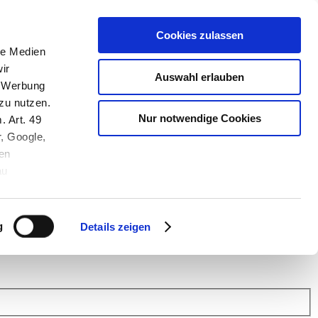
Cookies zulassen
le Medien
ir
Auswahl erlauben
, Werbung
zu nutzen.
Nur notwendige Cookies
. Art. 49
r, Google,
en
au
 (Link s.u.).
ach: Kunden helfen Kunden. Erfahren Sie im Austausch mit anderen
eiter.
g
Details zeigen
 Finanz Support
.