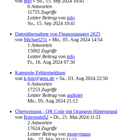
von
info
»
So., 15. Sep 2024 10:41
0
Antworten
11755
Zugriffe
Letzter Beitrag
von
info
So., 15. Sep 2024 10:41
Datenübernahme von Finanzmanager 2025
von
Michael251
»
Mo., 05. Aug 2024 14:54
1
Antworten
15092
Zugriffe
Letzter Beitrag
von
info
Fr., 16. Aug 2024 07:30
Kategorie Fehlermeldung
von
k-lutz@gmx.de
»
Sa., 03. Aug 2024 22:50
6
Antworten
17253
Zugriffe
Letzter Beitrag
von
audiolet
Mo., 05. Aug 2024 21:12
Überweisung - QR Code mit Orangem Hintergrund
von
Ratzeputz62
»
Di., 21. Mai 2024 11:21
2
Antworten
17624
Zugriffe
Letzter Beitrag
von
moneymaus
Mo., 27. Mai 2024 11:15