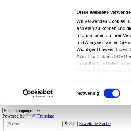
Diese Webseite verwende
Zurück zu StarMoney.de
Login Kundenbereich
Wir verwenden Cookies, um
anbieten zu können und di
Zurück zu StarMoney.de
Informationen zu Ihrer Ve
Login Kundenbereich
und Analysen weiter. Sie 
Zum Inhalt
Wichtiger Hinweis: Indem S
☰
Abs. 1 S. 1 lit. a DSGVO e
LinkedIn) Ihre Daten in 
Herzlich willkommen!
Gerichtshof als ein Land
eingeschätzt. Mehr Informa
Das StarMoney-Forum ist ein Diskussionsforum rund um unsere Prod
Einwilligungsauswahl
Kunden viele nützliche Hilfestellungen und interessante Tipps und Tri
Notwendig
Hinweise: Bitte beachten Sie unsere
Netiquette/Benimmregeln
. Bei S
Powered by
Translate
Erweiterte Suche
Suche