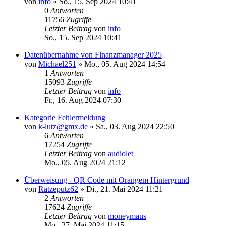
von
info
»
So., 15. Sep 2024 10:41
0
Antworten
11756
Zugriffe
Letzter Beitrag
von
info
So., 15. Sep 2024 10:41
Datenübernahme von Finanzmanager 2025
von
Michael251
»
Mo., 05. Aug 2024 14:54
1
Antworten
15093
Zugriffe
Letzter Beitrag
von
info
Fr., 16. Aug 2024 07:30
Kategorie Fehlermeldung
von
k-lutz@gmx.de
»
Sa., 03. Aug 2024 22:50
6
Antworten
17254
Zugriffe
Letzter Beitrag
von
audiolet
Mo., 05. Aug 2024 21:12
Überweisung - QR Code mit Orangem Hintergrund
von
Ratzeputz62
»
Di., 21. Mai 2024 11:21
2
Antworten
17624
Zugriffe
Letzter Beitrag
von
moneymaus
Mo., 27. Mai 2024 11:15