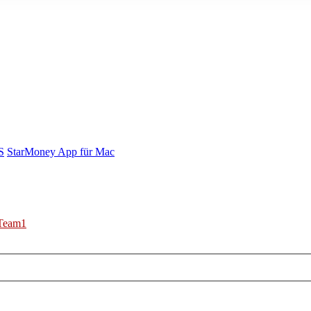
S
StarMoney App für Mac
Team1