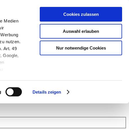
Cookies zulassen
le Medien
ir
Auswahl erlauben
, Werbung
zu nutzen.
Nur notwendige Cookies
. Art. 49
r, Google,
en
au
 (Link s.u.).
ach: Kunden helfen Kunden. Erfahren Sie im Austausch mit anderen
eiter.
g
Details zeigen
 Finanz Support
.