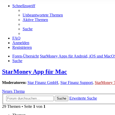
Schnellzugriff
Unbeantwortete Themen
Aktive Themen
Suche
FAQ
Anmelden
Registrieren
Foren-Übersicht
StarMoney Apps für Android, iOS und MacO
Suche
StarMoney App für Mac
Moderatoren:
Star Finanz GmbH
,
Star Finanz Support
,
StarMoney 
Neues Thema
Erweiterte Suche
Suche
29 Themen • Seite
1
von
1