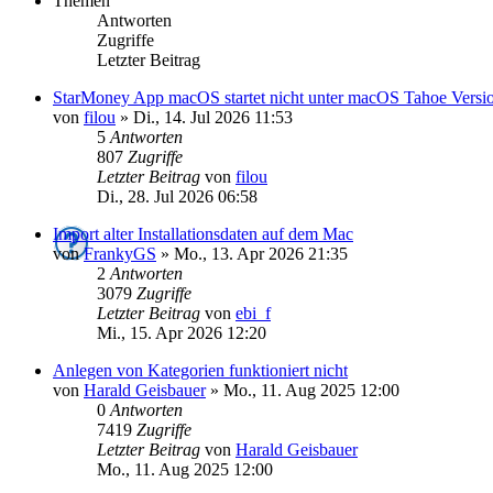
Themen
Antworten
Zugriffe
Letzter Beitrag
StarMoney App macOS startet nicht unter macOS Tahoe Versio
von
filou
»
Di., 14. Jul 2026 11:53
5
Antworten
807
Zugriffe
Letzter Beitrag
von
filou
Di., 28. Jul 2026 06:58
Import alter Installationsdaten auf dem Mac
von
FrankyGS
»
Mo., 13. Apr 2026 21:35
2
Antworten
3079
Zugriffe
Letzter Beitrag
von
ebi_f
Mi., 15. Apr 2026 12:20
Anlegen von Kategorien funktioniert nicht
von
Harald Geisbauer
»
Mo., 11. Aug 2025 12:00
0
Antworten
7419
Zugriffe
Letzter Beitrag
von
Harald Geisbauer
Mo., 11. Aug 2025 12:00