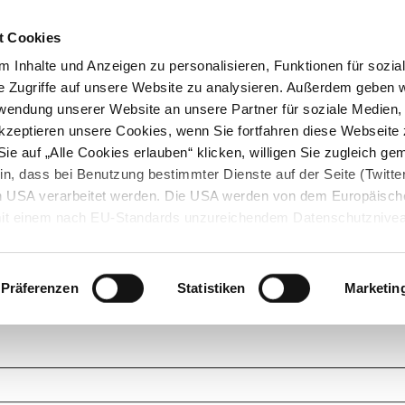
t Cookies
 Inhalte und Anzeigen zu personalisieren, Funktionen für sozia
e Zugriffe auf unsere Website zu analysieren. Außerdem geben w
rwendung unserer Website an unsere Partner für soziale Medien
akzeptieren unsere Cookies, wenn Sie fortfahren diese Webseite 
ie auf „Alle Cookies erlauben“ klicken, willigen Sie zugleich gem
in, dass bei Benutzung bestimmter Dienste auf der Seite (Twitte
den USA verarbeitet werden. Die USA werden von dem Europäisch
 mit einem nach EU-Standards unzureichendem Datenschutznive
tionen dazu finden Sie hier und in unseren Datenschutzrichtlinien
ukte. Das Grundprinzip der StarMoney Community ist dabei ganz einf
cks. Stellen Sie Ihre Fragen und helfen Sie mit Ihrem Wissen anderen w
Präferenzen
Statistiken
Marketin
upportanfragen zu unseren Produkten wenden Sie sich bitte an den
Star