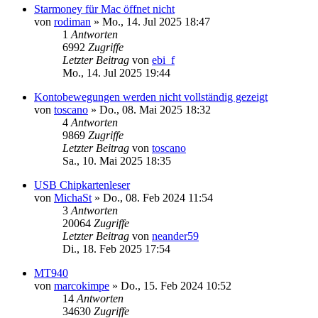
Starmoney für Mac öffnet nicht
von
rodiman
»
Mo., 14. Jul 2025 18:47
1
Antworten
6992
Zugriffe
Letzter Beitrag
von
ebi_f
Mo., 14. Jul 2025 19:44
Kontobewegungen werden nicht vollständig gezeigt
von
toscano
»
Do., 08. Mai 2025 18:32
4
Antworten
9869
Zugriffe
Letzter Beitrag
von
toscano
Sa., 10. Mai 2025 18:35
USB Chipkartenleser
von
MichaSt
»
Do., 08. Feb 2024 11:54
3
Antworten
20064
Zugriffe
Letzter Beitrag
von
neander59
Di., 18. Feb 2025 17:54
MT940
von
marcokimpe
»
Do., 15. Feb 2024 10:52
14
Antworten
34630
Zugriffe