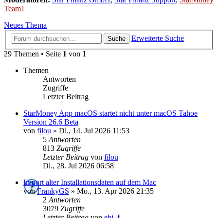
Team1
Neues Thema
Erweiterte Suche
Suche
29 Themen • Seite
1
von
1
Themen
Antworten
Zugriffe
Letzter Beitrag
StarMoney App macOS startet nicht unter macOS Tahoe
Version 26.6 Beta
von
filou
»
Di., 14. Jul 2026 11:53
5
Antworten
813
Zugriffe
Letzter Beitrag
von
filou
Di., 28. Jul 2026 06:58
Import alter Installationsdaten auf dem Mac
von
FrankyGS
»
Mo., 13. Apr 2026 21:35
2
Antworten
3079
Zugriffe
Letzter Beitrag
von
ebi_f