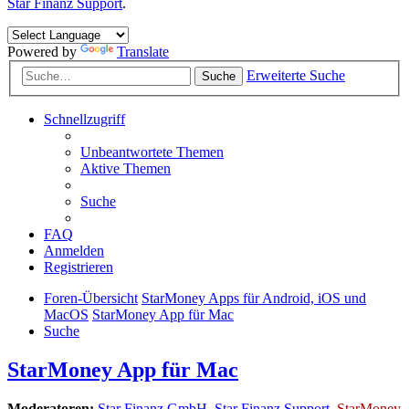
Star Finanz Support
.
Powered by
Translate
Erweiterte Suche
Suche
Schnellzugriff
Unbeantwortete Themen
Aktive Themen
Suche
FAQ
Anmelden
Registrieren
Foren-Übersicht
StarMoney Apps für Android, iOS und
MacOS
StarMoney App für Mac
Suche
StarMoney App für Mac
Moderatoren:
Star Finanz GmbH
,
Star Finanz Support
,
StarMoney