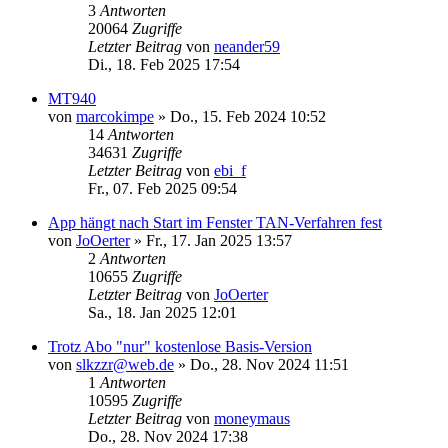
3
Antworten
20064
Zugriffe
Letzter Beitrag
von
neander59
Di., 18. Feb 2025 17:54
MT940
von
marcokimpe
»
Do., 15. Feb 2024 10:52
14
Antworten
34631
Zugriffe
Letzter Beitrag
von
ebi_f
Fr., 07. Feb 2025 09:54
App hängt nach Start im Fenster TAN-Verfahren fest
von
JoOerter
»
Fr., 17. Jan 2025 13:57
2
Antworten
10655
Zugriffe
Letzter Beitrag
von
JoOerter
Sa., 18. Jan 2025 12:01
Trotz Abo "nur" kostenlose Basis-Version
von
slkzzr@web.de
»
Do., 28. Nov 2024 11:51
1
Antworten
10595
Zugriffe
Letzter Beitrag
von
moneymaus
Do., 28. Nov 2024 17:38