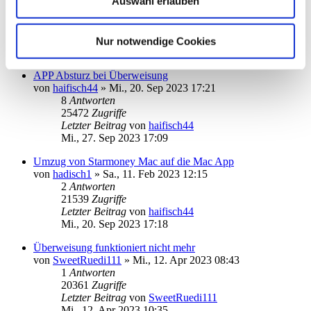
Auswahl erlauben
von
info@becksys.de
»
Mo., 16. Okt 2023 16:40
3
Antworten
18421
Zugriffe
Letzter Beitrag
von
ebi_f
Nur notwendige Cookies
Mo., 16. Okt 2023 19:55
APP Absturz bei Überweisung
von
haifisch44
»
Mi., 20. Sep 2023 17:21
8
Antworten
25472
Zugriffe
Letzter Beitrag
von
haifisch44
Mi., 27. Sep 2023 17:09
Umzug von Starmoney Mac auf die Mac App
von
hadisch1
»
Sa., 11. Feb 2023 12:15
2
Antworten
21539
Zugriffe
Letzter Beitrag
von
haifisch44
Mi., 20. Sep 2023 17:18
Überweisung funktioniert nicht mehr
von
SweetRuedi111
»
Mi., 12. Apr 2023 08:43
1
Antworten
20361
Zugriffe
Letzter Beitrag
von
SweetRuedi111
Mi., 12. Apr 2023 10:35