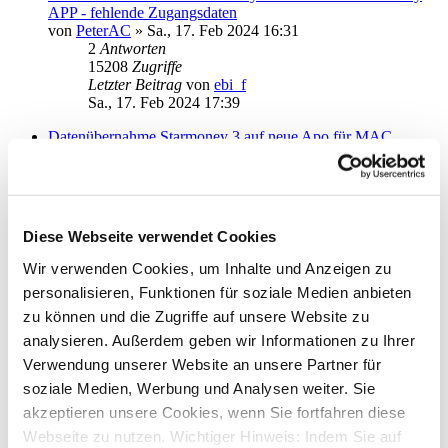
APP - fehlende Zugangsdaten
von
PeterAC
»
Sa., 17. Feb 2024 16:31
2
Antworten
15208
Zugriffe
Letzter Beitrag
von
ebi_f
Sa., 17. Feb 2024 17:39
Datenübernahme Starmoney 3 auf neue Apo für MAC
von
toscano
»
Mo., 22. Jan 2024 18:29
1
Antworten
14171
Zugriffe
Letzter Beitrag
von
JensUwe
Mi., 07. Feb 2024 18:34
Diese Webseite verwendet Cookies
Speicherort der Daten (Version 1.7.0)
Wir verwenden Cookies, um Inhalte und Anzeigen zu
von
RaiMan
»
Fr., 26. Jan 2024 18:31
personalisieren, Funktionen für soziale Medien anbieten
0
Antworten
13465
Zugriffe
zu können und die Zugriffe auf unsere Website zu
Letzter Beitrag
von
RaiMan
analysieren. Außerdem geben wir Informationen zu Ihrer
Fr., 26. Jan 2024 18:31
Verwendung unserer Website an unsere Partner für
Datenübernahme funktioniert nicht
soziale Medien, Werbung und Analysen weiter. Sie
von
BahlingerTh
»
Di., 23. Jan 2024 08:34
akzeptieren unsere Cookies, wenn Sie fortfahren diese
2
Antworten
Webseite zu nutzen. Wichtiger Hinweis: Indem Sie auf
14852
Zugriffe