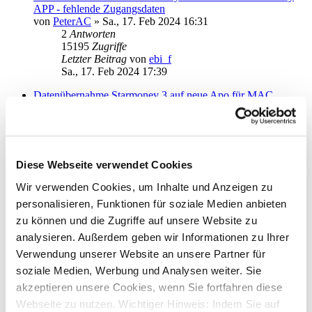
APP - fehlende Zugangsdaten
von
PeterAC
»
Sa., 17. Feb 2024 16:31
2
Antworten
15195
Zugriffe
Letzter Beitrag
von
ebi_f
Sa., 17. Feb 2024 17:39
Datenübernahme Starmoney 3 auf neue Apo für MAC
von
toscano
»
Mo., 22. Jan 2024 18:29
1
Antworten
14164
Zugriffe
Letzter Beitrag
von
JensUwe
Mi., 07. Feb 2024 18:34
Diese Webseite verwendet Cookies
Speicherort der Daten (Version 1.7.0)
Wir verwenden Cookies, um Inhalte und Anzeigen zu
von
RaiMan
»
Fr., 26. Jan 2024 18:31
personalisieren, Funktionen für soziale Medien anbieten
0
Antworten
13456
Zugriffe
zu können und die Zugriffe auf unsere Website zu
Letzter Beitrag
von
RaiMan
analysieren. Außerdem geben wir Informationen zu Ihrer
Fr., 26. Jan 2024 18:31
Verwendung unserer Website an unsere Partner für
Datenübernahme funktioniert nicht
soziale Medien, Werbung und Analysen weiter. Sie
von
BahlingerTh
»
Di., 23. Jan 2024 08:34
akzeptieren unsere Cookies, wenn Sie fortfahren diese
2
Antworten
Webseite zu nutzen. Wichtiger Hinweis: Indem Sie auf
14843
Zugriffe