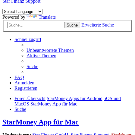
Star Finanz Support
.
Powered by
Translate
Erweiterte Suche
Suche
Schnellzugriff
Unbeantwortete Themen
Aktive Themen
Suche
FAQ
Anmelden
Registrieren
Foren-Übersicht
StarMoney Apps für Android, iOS und
MacOS
StarMoney App für Mac
Suche
StarMoney App für Mac
Moderatoren:
Star Finanz GmbH
,
Star Finanz Support
,
StarMoney