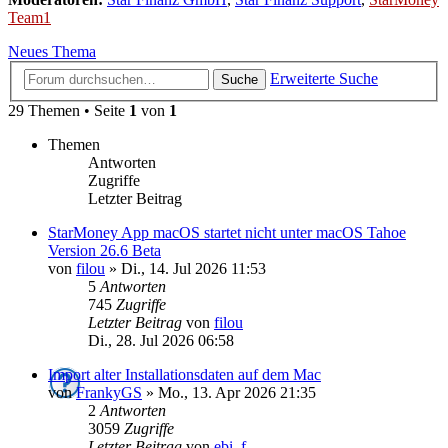
Team1
Neues Thema
Erweiterte Suche
Suche
29 Themen • Seite
1
von
1
Themen
Antworten
Zugriffe
Letzter Beitrag
StarMoney App macOS startet nicht unter macOS Tahoe
Version 26.6 Beta
von
filou
»
Di., 14. Jul 2026 11:53
5
Antworten
745
Zugriffe
Letzter Beitrag
von
filou
Di., 28. Jul 2026 06:58
Import alter Installationsdaten auf dem Mac
von
FrankyGS
»
Mo., 13. Apr 2026 21:35
2
Antworten
3059
Zugriffe
Letzter Beitrag
von
ebi_f