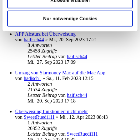
Auswahl erlauben
von
info@becksys.de
»
Mo., 16. Okt 2023 16:40
3
Antworten
18410
Zugriffe
Letzter Beitrag
von
ebi_f
Nur notwendige Cookies
Mo., 16. Okt 2023 19:55
APP Absturz bei Überweisung
von
haifisch44
»
Mi., 20. Sep 2023 17:21
8
Antworten
25458
Zugriffe
Letzter Beitrag
von
haifisch44
Mi., 27. Sep 2023 17:09
Umzug von Starmoney Mac auf die Mac App
von
hadisch1
»
Sa., 11. Feb 2023 12:15
2
Antworten
21534
Zugriffe
Letzter Beitrag
von
haifisch44
Mi., 20. Sep 2023 17:18
Überweisung funktioniert nicht mehr
von
SweetRuedi111
»
Mi., 12. Apr 2023 08:43
1
Antworten
20352
Zugriffe
Letzter Beitrag
von
SweetRuedi111
Mi., 12. Apr 2023 10:35