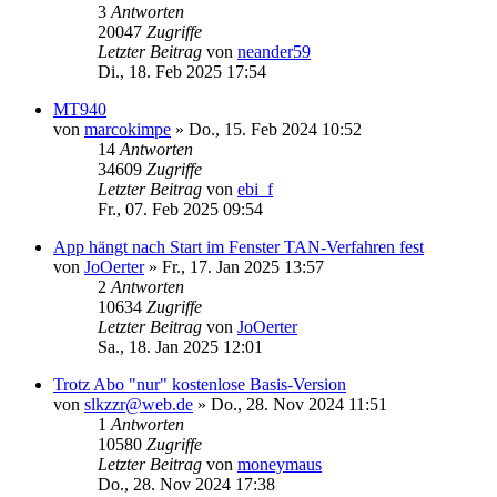
3
Antworten
20047
Zugriffe
Letzter Beitrag
von
neander59
Di., 18. Feb 2025 17:54
MT940
von
marcokimpe
»
Do., 15. Feb 2024 10:52
14
Antworten
34609
Zugriffe
Letzter Beitrag
von
ebi_f
Fr., 07. Feb 2025 09:54
App hängt nach Start im Fenster TAN-Verfahren fest
von
JoOerter
»
Fr., 17. Jan 2025 13:57
2
Antworten
10634
Zugriffe
Letzter Beitrag
von
JoOerter
Sa., 18. Jan 2025 12:01
Trotz Abo "nur" kostenlose Basis-Version
von
slkzzr@web.de
»
Do., 28. Nov 2024 11:51
1
Antworten
10580
Zugriffe
Letzter Beitrag
von
moneymaus
Do., 28. Nov 2024 17:38