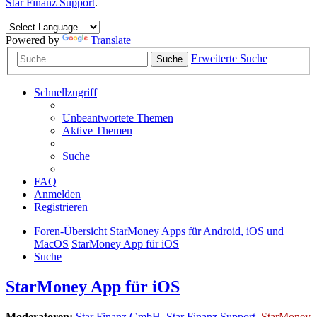
Star Finanz Support
.
Powered by
Translate
Erweiterte Suche
Suche
Schnellzugriff
Unbeantwortete Themen
Aktive Themen
Suche
FAQ
Anmelden
Registrieren
Foren-Übersicht
StarMoney Apps für Android, iOS und
MacOS
StarMoney App für iOS
Suche
StarMoney App für iOS
Moderatoren:
Star Finanz GmbH
,
Star Finanz Support
,
StarMoney