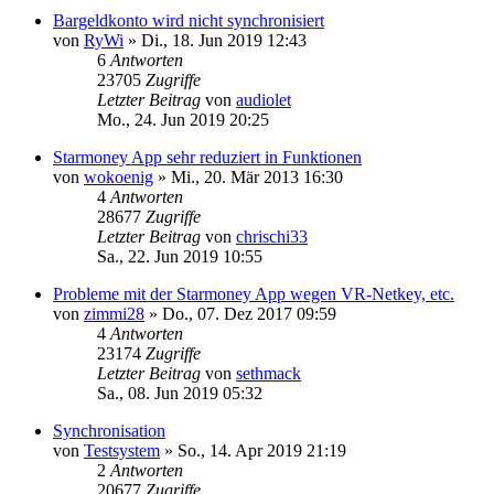
Bargeldkonto wird nicht synchronisiert
von
RyWi
»
Di., 18. Jun 2019 12:43
6
Antworten
23705
Zugriffe
Letzter Beitrag
von
audiolet
Mo., 24. Jun 2019 20:25
Starmoney App sehr reduziert in Funktionen
von
wokoenig
»
Mi., 20. Mär 2013 16:30
4
Antworten
28677
Zugriffe
Letzter Beitrag
von
chrischi33
Sa., 22. Jun 2019 10:55
Probleme mit der Starmoney App wegen VR-Netkey, etc.
von
zimmi28
»
Do., 07. Dez 2017 09:59
4
Antworten
23174
Zugriffe
Letzter Beitrag
von
sethmack
Sa., 08. Jun 2019 05:32
Synchronisation
von
Testsystem
»
So., 14. Apr 2019 21:19
2
Antworten
20677
Zugriffe