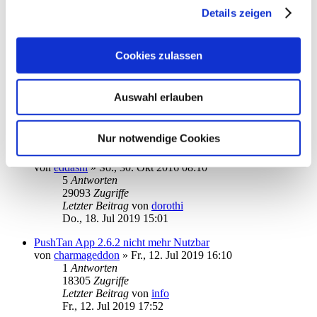
2
Antworten
Details zeigen
20184
Zugriffe
Letzter Beitrag
von
BastianW
Do., 03. Okt 2019 21:32
Cookies zulassen
So geht die App auf dem iPhone mit Sparda
von
erkobo
»
Fr., 27. Sep 2019 13:37
0
Antworten
Auswahl erlauben
18504
Zugriffe
Letzter Beitrag
von
erkobo
Fr., 27. Sep 2019 13:37
Nur notwendige Cookies
Touch ID
von
eddashl
»
So., 30. Okt 2016 08:10
5
Antworten
29093
Zugriffe
Letzter Beitrag
von
dorothi
Do., 18. Jul 2019 15:01
PushTan App 2.6.2 nicht mehr Nutzbar
von
charmageddon
»
Fr., 12. Jul 2019 16:10
1
Antworten
18305
Zugriffe
Letzter Beitrag
von
info
Fr., 12. Jul 2019 17:52