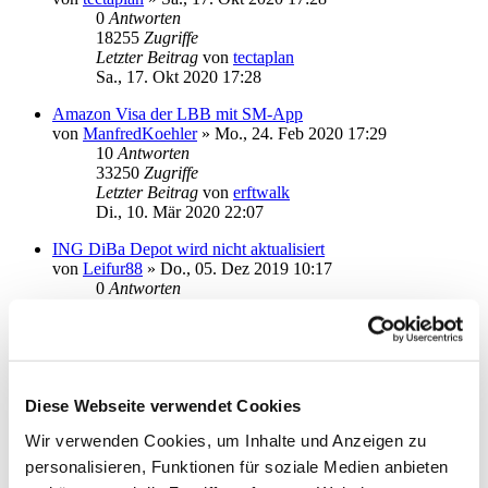
0
Antworten
18255
Zugriffe
Letzter Beitrag
von
tectaplan
Sa., 17. Okt 2020 17:28
Amazon Visa der LBB mit SM-App
von
ManfredKoehler
»
Mo., 24. Feb 2020 17:29
10
Antworten
33250
Zugriffe
Letzter Beitrag
von
erftwalk
Di., 10. Mär 2020 22:07
ING DiBa Depot wird nicht aktualisiert
von
Leifur88
»
Do., 05. Dez 2019 10:17
0
Antworten
19073
Zugriffe
Letzter Beitrag
von
Leifur88
Do., 05. Dez 2019 10:17
Comdirekt Depot wird nicht aktualisiert
von
Leifur88
»
Do., 05. Dez 2019 10:15
Diese Webseite verwendet Cookies
0
Antworten
Wir verwenden Cookies, um Inhalte und Anzeigen zu
17560
Zugriffe
Letzter Beitrag
von
Leifur88
personalisieren, Funktionen für soziale Medien anbieten
Do., 05. Dez 2019 10:15