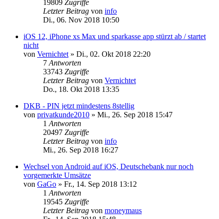
19809
Zugriffe
Letzter Beitrag
von
info
Di., 06. Nov 2018 10:50
iOS 12, iPhone xs Max und sparkasse app stürzt ab / startet
nicht
von
Vernichtet
»
Di., 02. Okt 2018 22:20
7
Antworten
33743
Zugriffe
Letzter Beitrag
von
Vernichtet
Do., 18. Okt 2018 13:35
DKB - PIN jetzt mindestens 8stellig
von
privatkunde2010
»
Mi., 26. Sep 2018 15:47
1
Antworten
20497
Zugriffe
Letzter Beitrag
von
info
Mi., 26. Sep 2018 16:27
Wechsel von Android auf iOS, Deutschebank nur noch
vorgemerkte Umsätze
von
GaGo
»
Fr., 14. Sep 2018 13:12
1
Antworten
19545
Zugriffe
Letzter Beitrag
von
moneymaus