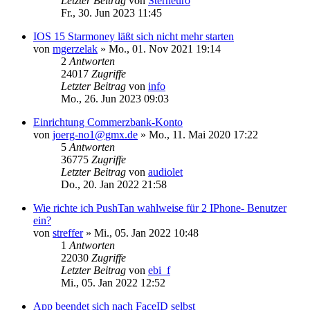
Letzter Beitrag
von
Sterneuro
Fr., 30. Jun 2023 11:45
IOS 15 Starmoney läßt sich nicht mehr starten
von
mgerzelak
»
Mo., 01. Nov 2021 19:14
2
Antworten
24017
Zugriffe
Letzter Beitrag
von
info
Mo., 26. Jun 2023 09:03
Einrichtung Commerzbank-Konto
von
joerg-no1@gmx.de
»
Mo., 11. Mai 2020 17:22
5
Antworten
36775
Zugriffe
Letzter Beitrag
von
audiolet
Do., 20. Jan 2022 21:58
Wie richte ich PushTan wahlweise für 2 IPhone- Benutzer
ein?
von
streffer
»
Mi., 05. Jan 2022 10:48
1
Antworten
22030
Zugriffe
Letzter Beitrag
von
ebi_f
Mi., 05. Jan 2022 12:52
App beendet sich nach FaceID selbst