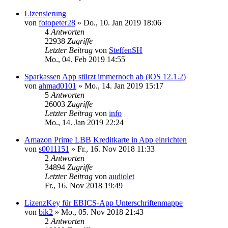
Lizensierung
von
fotopeter28
»
Do., 10. Jan 2019 18:06
4
Antworten
22938
Zugriffe
Letzter Beitrag
von
SteffenSH
Mo., 04. Feb 2019 14:55
Sparkassen App stürzt immernoch ab (iOS 12.1.2)
von
ahmad0101
»
Mo., 14. Jan 2019 15:17
5
Antworten
26003
Zugriffe
Letzter Beitrag
von
info
Mo., 14. Jan 2019 22:24
Amazon Prime LBB Kreditkarte in App einrichten
von
s0011151
»
Fr., 16. Nov 2018 11:33
2
Antworten
34894
Zugriffe
Letzter Beitrag
von
audiolet
Fr., 16. Nov 2018 19:49
LizenzKey für EBICS-App Unterschriftenmappe
von
bik2
»
Mo., 05. Nov 2018 21:43
2
Antworten