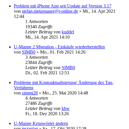
Problem mit iPhone App seit Update auf Version 3.17
von
stefan.metzenauer@t-online.de
»
Mi., 14. Apr 2021
12:44
1
Antworten
19340
Zugriffe
Letzter Beitrag
von
kuddel
Mi., 14. Apr 2021 14:10
U-Mappe 2 Migration - Einkäufe wiederherstellen
von
SIMB0
»
Mo., 01. Feb 2021 14:26
3
Antworten
23844
Zugriffe
Letzter Beitrag
von
SIMB0
Di., 02. Feb 2021 12:53
Probleme mit Kontoaktualisierung/ Änderung des Tan-
Verfahrens
von
zimmi28
»
Mo., 25. Mai 2020 14:48
4
Antworten
27486
Zugriffe
Letzter Beitrag
von
khw
Fr., 18. Dez 2020 13:26
U-Mappe Kennwörter ändern
von
tectaplan
»
Sa., 17. Okt 2020 17:28