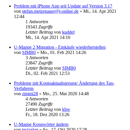
Problem mit iPhone App seit Update auf Version 3.17
von
stefan.metzenauer@t-online.de
»
Mi., 14. Apr 2021
12:44
1
Antworten
19343
Zugriffe
Letzter Beitrag
von
kuddel
Mi., 14. Apr 2021 14:10
U-Mappe 2 Migration - Einkäufe wiederherstellen
von
SIMB0
»
Mo., 01. Feb 2021 14:26
3
Antworten
23847
Zugriffe
Letzter Beitrag
von
SIMB0
Di., 02. Feb 2021 12:53
Probleme mit Kontoaktualisierung/ Änderung des Tan-
Verfahrens
von
zimmi28
»
Mo., 25. Mai 2020 14:48
4
Antworten
27490
Zugriffe
Letzter Beitrag
von
khw
Fr., 18. Dez 2020 13:26
U-Mappe Kennwörter ändern
von
tectaplan
»
Sa., 17. Okt 2020 17:28