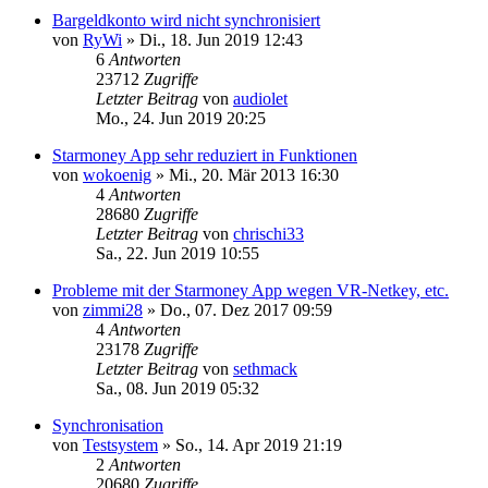
Bargeldkonto wird nicht synchronisiert
von
RyWi
»
Di., 18. Jun 2019 12:43
6
Antworten
23712
Zugriffe
Letzter Beitrag
von
audiolet
Mo., 24. Jun 2019 20:25
Starmoney App sehr reduziert in Funktionen
von
wokoenig
»
Mi., 20. Mär 2013 16:30
4
Antworten
28680
Zugriffe
Letzter Beitrag
von
chrischi33
Sa., 22. Jun 2019 10:55
Probleme mit der Starmoney App wegen VR-Netkey, etc.
von
zimmi28
»
Do., 07. Dez 2017 09:59
4
Antworten
23178
Zugriffe
Letzter Beitrag
von
sethmack
Sa., 08. Jun 2019 05:32
Synchronisation
von
Testsystem
»
So., 14. Apr 2019 21:19
2
Antworten
20680
Zugriffe