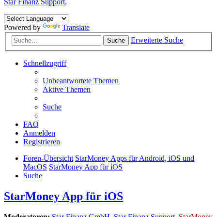
Star Finanz Support
.
Powered by
Translate
Erweiterte Suche
Suche
Schnellzugriff
Unbeantwortete Themen
Aktive Themen
Suche
FAQ
Anmelden
Registrieren
Foren-Übersicht
StarMoney Apps für Android, iOS und
MacOS
StarMoney App für iOS
Suche
StarMoney App für iOS
Moderatoren:
Star Finanz GmbH
,
Star Finanz Support
,
StarMoney