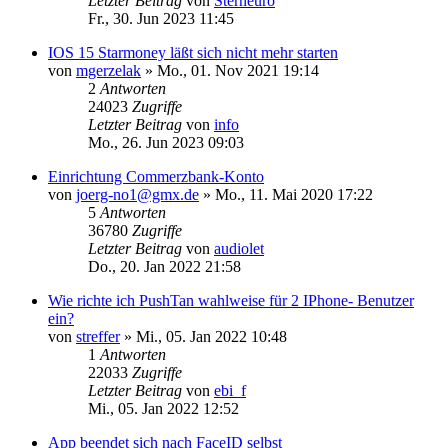
Letzter Beitrag
von
Sterneuro
Fr., 30. Jun 2023 11:45
IOS 15 Starmoney läßt sich nicht mehr starten
von
mgerzelak
»
Mo., 01. Nov 2021 19:14
2
Antworten
24023
Zugriffe
Letzter Beitrag
von
info
Mo., 26. Jun 2023 09:03
Einrichtung Commerzbank-Konto
von
joerg-no1@gmx.de
»
Mo., 11. Mai 2020 17:22
5
Antworten
36780
Zugriffe
Letzter Beitrag
von
audiolet
Do., 20. Jan 2022 21:58
Wie richte ich PushTan wahlweise für 2 IPhone- Benutzer
ein?
von
streffer
»
Mi., 05. Jan 2022 10:48
1
Antworten
22033
Zugriffe
Letzter Beitrag
von
ebi_f
Mi., 05. Jan 2022 12:52
App beendet sich nach FaceID selbst