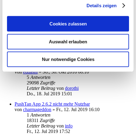
2
Antworten
Details zeigen
20188
Zugriffe
Letzter Beitrag
von
BastianW
Do., 03. Okt 2019 21:32
Cookies zulassen
So geht die App auf dem iPhone mit Sparda
von
erkobo
»
Fr., 27. Sep 2019 13:37
0
Antworten
Auswahl erlauben
18506
Zugriffe
Letzter Beitrag
von
erkobo
Fr., 27. Sep 2019 13:37
Nur notwendige Cookies
Touch ID
von
eddashl
»
So., 30. Okt 2016 08:10
5
Antworten
29098
Zugriffe
Letzter Beitrag
von
dorothi
Do., 18. Jul 2019 15:01
PushTan App 2.6.2 nicht mehr Nutzbar
von
charmageddon
»
Fr., 12. Jul 2019 16:10
1
Antworten
18311
Zugriffe
Letzter Beitrag
von
info
Fr., 12. Jul 2019 17:52