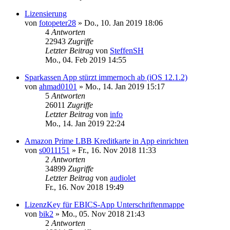
Lizensierung
von
fotopeter28
»
Do., 10. Jan 2019 18:06
4
Antworten
22943
Zugriffe
Letzter Beitrag
von
SteffenSH
Mo., 04. Feb 2019 14:55
Sparkassen App stürzt immernoch ab (iOS 12.1.2)
von
ahmad0101
»
Mo., 14. Jan 2019 15:17
5
Antworten
26011
Zugriffe
Letzter Beitrag
von
info
Mo., 14. Jan 2019 22:24
Amazon Prime LBB Kreditkarte in App einrichten
von
s0011151
»
Fr., 16. Nov 2018 11:33
2
Antworten
34899
Zugriffe
Letzter Beitrag
von
audiolet
Fr., 16. Nov 2018 19:49
LizenzKey für EBICS-App Unterschriftenmappe
von
bik2
»
Mo., 05. Nov 2018 21:43
2
Antworten