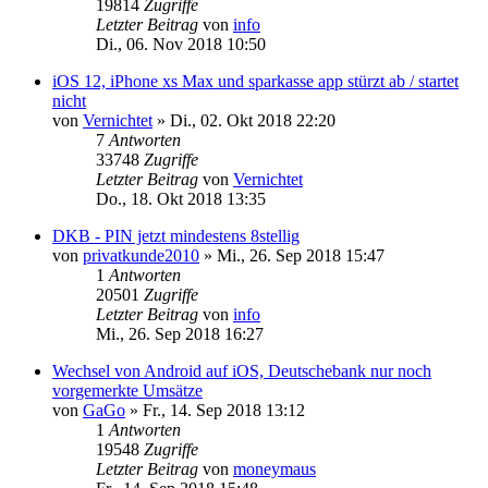
19814
Zugriffe
Letzter Beitrag
von
info
Di., 06. Nov 2018 10:50
iOS 12, iPhone xs Max und sparkasse app stürzt ab / startet
nicht
von
Vernichtet
»
Di., 02. Okt 2018 22:20
7
Antworten
33748
Zugriffe
Letzter Beitrag
von
Vernichtet
Do., 18. Okt 2018 13:35
DKB - PIN jetzt mindestens 8stellig
von
privatkunde2010
»
Mi., 26. Sep 2018 15:47
1
Antworten
20501
Zugriffe
Letzter Beitrag
von
info
Mi., 26. Sep 2018 16:27
Wechsel von Android auf iOS, Deutschebank nur noch
vorgemerkte Umsätze
von
GaGo
»
Fr., 14. Sep 2018 13:12
1
Antworten
19548
Zugriffe
Letzter Beitrag
von
moneymaus