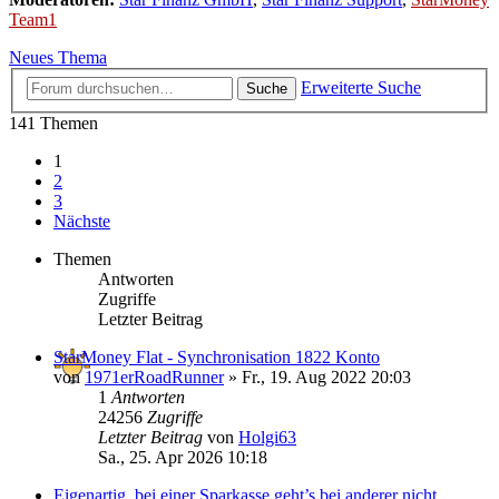
Team1
Neues Thema
Erweiterte Suche
Suche
141 Themen
1
2
3
Nächste
Themen
Antworten
Zugriffe
Letzter Beitrag
StarMoney Flat - Synchronisation 1822 Konto
von
1971erRoadRunner
»
Fr., 19. Aug 2022 20:03
1
Antworten
24256
Zugriffe
Letzter Beitrag
von
Holgi63
Sa., 25. Apr 2026 10:18
Eigenartig, bei einer Sparkasse geht’s bei anderer nicht