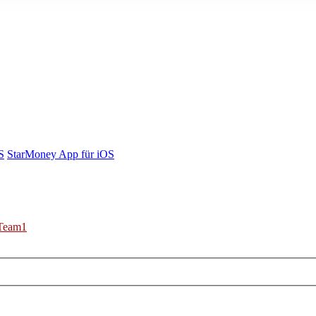
S
StarMoney App für iOS
Team1