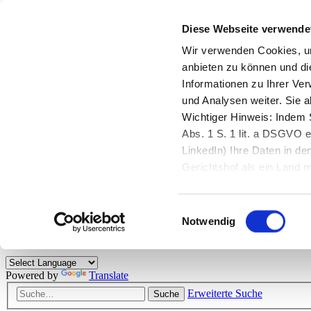
Diese Webseite verwende
Zurück zu StarMoney.de
Login Kundenbereich
Wir verwenden Cookies, um
anbieten zu können und di
Zurück zu StarMoney.de
Informationen zu Ihrer Ve
Login Kundenbereich
und Analysen weiter. Sie 
Zum Inhalt
Wichtiger Hinweis: Indem S
☰
Abs. 1 S. 1 lit. a DSGVO e
LinkedIn) Ihre Daten in 
Herzlich willkommen!
Gerichtshof als ein Land
eingeschätzt. Mehr Informa
Das StarMoney-Forum ist ein Diskussionsforum rund um unsere Prod
Einwilligungsauswahl
Kunden viele nützliche Hilfestellungen und interessante Tipps und Tri
Notwendig
Hinweise: Bitte beachten Sie unsere
Netiquette/Benimmregeln
. Bei S
Powered by
Translate
Erweiterte Suche
Suche