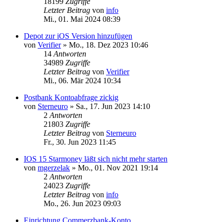
18199
Zugriffe
Letzter Beitrag
von
info
Mi., 01. Mai 2024 08:39
Depot zur iOS Version hinzufügen
von
Verifier
»
Mo., 18. Dez 2023 10:46
14
Antworten
34989
Zugriffe
Letzter Beitrag
von
Verifier
Mi., 06. Mär 2024 10:34
Postbank Kontoabfrage zickig
von
Sterneuro
»
Sa., 17. Jun 2023 14:10
2
Antworten
21803
Zugriffe
Letzter Beitrag
von
Sterneuro
Fr., 30. Jun 2023 11:45
IOS 15 Starmoney läßt sich nicht mehr starten
von
mgerzelak
»
Mo., 01. Nov 2021 19:14
2
Antworten
24023
Zugriffe
Letzter Beitrag
von
info
Mo., 26. Jun 2023 09:03
Einrichtung Commerzbank-Konto