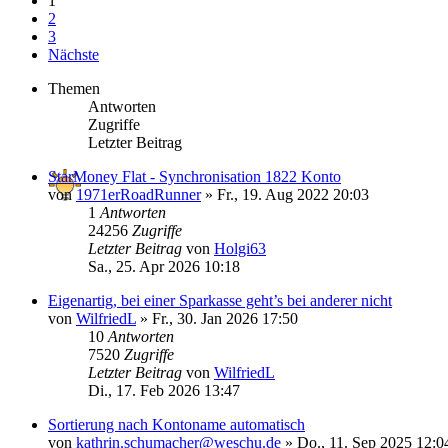
1
2
3
Nächste
Themen
Antworten
Zugriffe
Letzter Beitrag
StarMoney Flat - Synchronisation 1822 Konto
von
1971erRoadRunner
»
Fr., 19. Aug 2022 20:03
1
Antworten
24256
Zugriffe
Letzter Beitrag
von
Holgi63
Sa., 25. Apr 2026 10:18
Eigenartig, bei einer Sparkasse geht’s bei anderer nicht
von
WilfriedL
»
Fr., 30. Jan 2026 17:50
10
Antworten
7520
Zugriffe
Letzter Beitrag
von
WilfriedL
Di., 17. Feb 2026 13:47
Sortierung nach Kontoname automatisch
von
kathrin.schumacher@weschu.de
»
Do., 11. Sep 2025 12:0