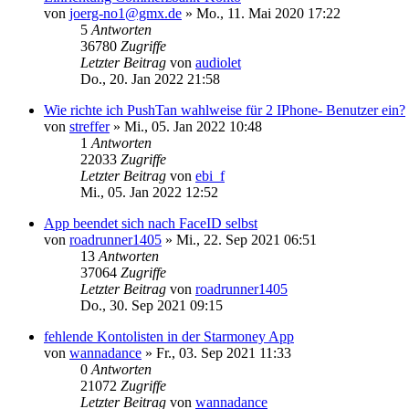
von
joerg-no1@gmx.de
»
Mo., 11. Mai 2020 17:22
5
Antworten
36780
Zugriffe
Letzter Beitrag
von
audiolet
Do., 20. Jan 2022 21:58
Wie richte ich PushTan wahlweise für 2 IPhone- Benutzer ein?
von
streffer
»
Mi., 05. Jan 2022 10:48
1
Antworten
22033
Zugriffe
Letzter Beitrag
von
ebi_f
Mi., 05. Jan 2022 12:52
App beendet sich nach FaceID selbst
von
roadrunner1405
»
Mi., 22. Sep 2021 06:51
13
Antworten
37064
Zugriffe
Letzter Beitrag
von
roadrunner1405
Do., 30. Sep 2021 09:15
fehlende Kontolisten in der Starmoney App
von
wannadance
»
Fr., 03. Sep 2021 11:33
0
Antworten
21072
Zugriffe
Letzter Beitrag
von
wannadance