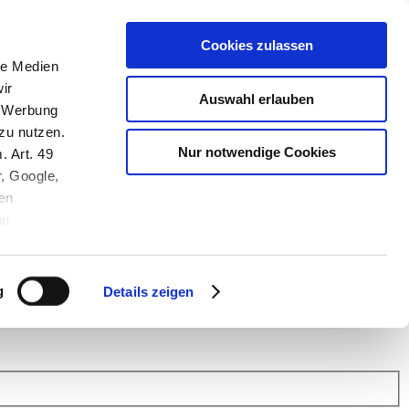
Cookies zulassen
le Medien
ir
Auswahl erlauben
, Werbung
zu nutzen.
Nur notwendige Cookies
. Art. 49
r, Google,
en
au
 (Link s.u.).
ach: Kunden helfen Kunden. Erfahren Sie im Austausch mit anderen
eiter.
g
Details zeigen
 Finanz Support
.