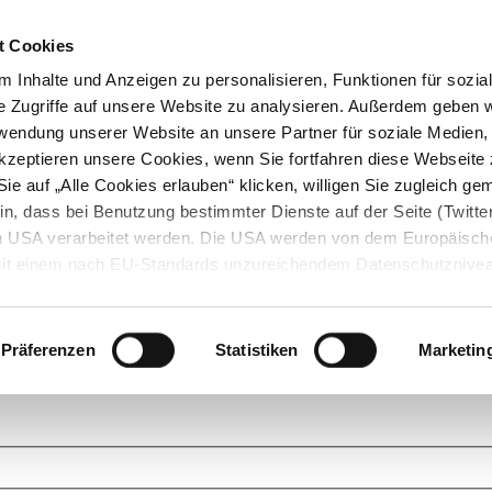
t Cookies
 Inhalte und Anzeigen zu personalisieren, Funktionen für sozia
e Zugriffe auf unsere Website zu analysieren. Außerdem geben w
rwendung unserer Website an unsere Partner für soziale Medien
akzeptieren unsere Cookies, wenn Sie fortfahren diese Webseite 
ie auf „Alle Cookies erlauben“ klicken, willigen Sie zugleich gem
in, dass bei Benutzung bestimmter Dienste auf der Seite (Twitte
den USA verarbeitet werden. Die USA werden von dem Europäisch
 mit einem nach EU-Standards unzureichendem Datenschutznive
tionen dazu finden Sie hier und in unseren Datenschutzrichtlinien
ukte. Das Grundprinzip der StarMoney Community ist dabei ganz einf
cks. Stellen Sie Ihre Fragen und helfen Sie mit Ihrem Wissen anderen w
Präferenzen
Statistiken
Marketin
upportanfragen zu unseren Produkten wenden Sie sich bitte an den
Star