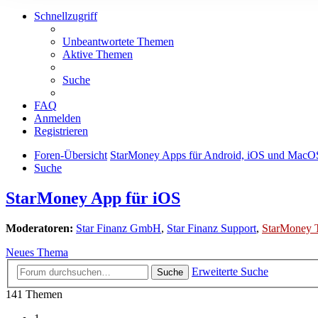
Schnellzugriff
Unbeantwortete Themen
Aktive Themen
Suche
FAQ
Anmelden
Registrieren
Foren-Übersicht
StarMoney Apps für Android, iOS und MacO
Suche
StarMoney App für iOS
Moderatoren:
Star Finanz GmbH
,
Star Finanz Support
,
StarMoney 
Neues Thema
Erweiterte Suche
Suche
141 Themen