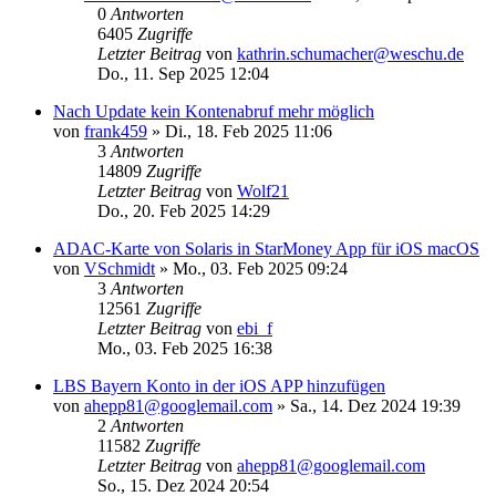
0
Antworten
6405
Zugriffe
Letzter Beitrag
von
kathrin.schumacher@weschu.de
Do., 11. Sep 2025 12:04
Nach Update kein Kontenabruf mehr möglich
von
frank459
»
Di., 18. Feb 2025 11:06
3
Antworten
14809
Zugriffe
Letzter Beitrag
von
Wolf21
Do., 20. Feb 2025 14:29
ADAC-Karte von Solaris in StarMoney App für iOS macOS
von
VSchmidt
»
Mo., 03. Feb 2025 09:24
3
Antworten
12561
Zugriffe
Letzter Beitrag
von
ebi_f
Mo., 03. Feb 2025 16:38
LBS Bayern Konto in der iOS APP hinzufügen
von
ahepp81@googlemail.com
»
Sa., 14. Dez 2024 19:39
2
Antworten
11582
Zugriffe
Letzter Beitrag
von
ahepp81@googlemail.com
So., 15. Dez 2024 20:54