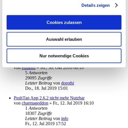
2
Antworten
Details zeigen
20185
Zugriffe
Letzter Beitrag
von
BastianW
Do., 03. Okt 2019 21:32
Cookies zulassen
So geht die App auf dem iPhone mit Sparda
von
erkobo
»
Fr., 27. Sep 2019 13:37
0
Antworten
Auswahl erlauben
18504
Zugriffe
Letzter Beitrag
von
erkobo
Fr., 27. Sep 2019 13:37
Nur notwendige Cookies
Touch ID
von
eddashl
»
So., 30. Okt 2016 08:10
5
Antworten
29095
Zugriffe
Letzter Beitrag
von
dorothi
Do., 18. Jul 2019 15:01
PushTan App 2.6.2 nicht mehr Nutzbar
von
charmageddon
»
Fr., 12. Jul 2019 16:10
1
Antworten
18307
Zugriffe
Letzter Beitrag
von
info
Fr., 12. Jul 2019 17:52