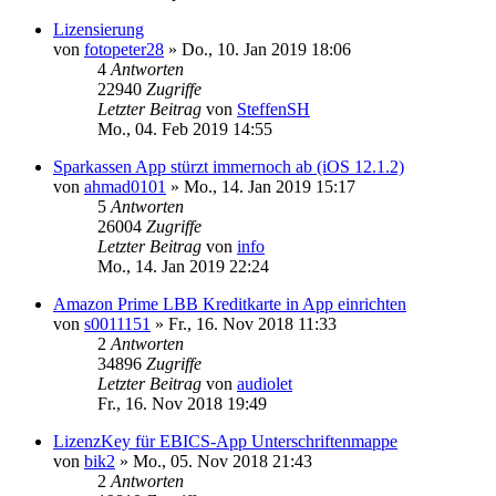
Lizensierung
von
fotopeter28
»
Do., 10. Jan 2019 18:06
4
Antworten
22940
Zugriffe
Letzter Beitrag
von
SteffenSH
Mo., 04. Feb 2019 14:55
Sparkassen App stürzt immernoch ab (iOS 12.1.2)
von
ahmad0101
»
Mo., 14. Jan 2019 15:17
5
Antworten
26004
Zugriffe
Letzter Beitrag
von
info
Mo., 14. Jan 2019 22:24
Amazon Prime LBB Kreditkarte in App einrichten
von
s0011151
»
Fr., 16. Nov 2018 11:33
2
Antworten
34896
Zugriffe
Letzter Beitrag
von
audiolet
Fr., 16. Nov 2018 19:49
LizenzKey für EBICS-App Unterschriftenmappe
von
bik2
»
Mo., 05. Nov 2018 21:43
2
Antworten