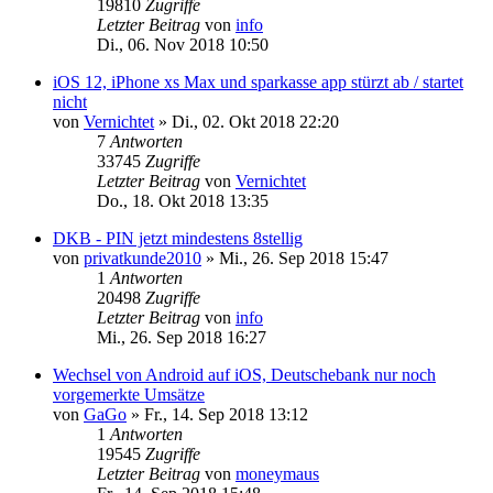
19810
Zugriffe
Letzter Beitrag
von
info
Di., 06. Nov 2018 10:50
iOS 12, iPhone xs Max und sparkasse app stürzt ab / startet
nicht
von
Vernichtet
»
Di., 02. Okt 2018 22:20
7
Antworten
33745
Zugriffe
Letzter Beitrag
von
Vernichtet
Do., 18. Okt 2018 13:35
DKB - PIN jetzt mindestens 8stellig
von
privatkunde2010
»
Mi., 26. Sep 2018 15:47
1
Antworten
20498
Zugriffe
Letzter Beitrag
von
info
Mi., 26. Sep 2018 16:27
Wechsel von Android auf iOS, Deutschebank nur noch
vorgemerkte Umsätze
von
GaGo
»
Fr., 14. Sep 2018 13:12
1
Antworten
19545
Zugriffe
Letzter Beitrag
von
moneymaus