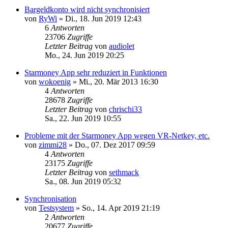
Bargeldkonto wird nicht synchronisiert
von
RyWi
»
Di., 18. Jun 2019 12:43
6
Antworten
23706
Zugriffe
Letzter Beitrag
von
audiolet
Mo., 24. Jun 2019 20:25
Starmoney App sehr reduziert in Funktionen
von
wokoenig
»
Mi., 20. Mär 2013 16:30
4
Antworten
28678
Zugriffe
Letzter Beitrag
von
chrischi33
Sa., 22. Jun 2019 10:55
Probleme mit der Starmoney App wegen VR-Netkey, etc.
von
zimmi28
»
Do., 07. Dez 2017 09:59
4
Antworten
23175
Zugriffe
Letzter Beitrag
von
sethmack
Sa., 08. Jun 2019 05:32
Synchronisation
von
Testsystem
»
So., 14. Apr 2019 21:19
2
Antworten
20677
Zugriffe