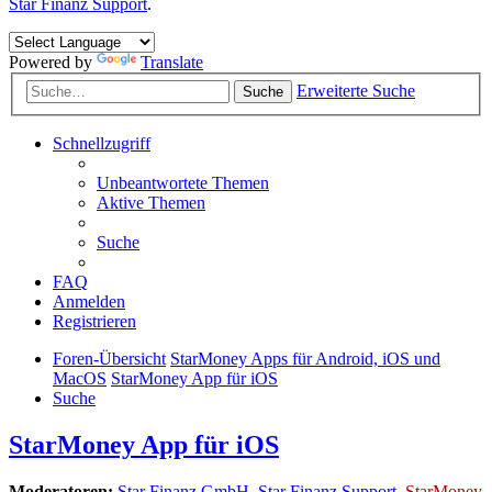
Star Finanz Support
.
Powered by
Translate
Erweiterte Suche
Suche
Schnellzugriff
Unbeantwortete Themen
Aktive Themen
Suche
FAQ
Anmelden
Registrieren
Foren-Übersicht
StarMoney Apps für Android, iOS und
MacOS
StarMoney App für iOS
Suche
StarMoney App für iOS
Moderatoren:
Star Finanz GmbH
,
Star Finanz Support
,
StarMoney