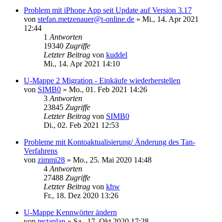
Problem mit iPhone App seit Update auf Version 3.17
von
stefan.metzenauer@t-online.de
»
Mi., 14. Apr 2021
12:44
1
Antworten
19340
Zugriffe
Letzter Beitrag
von
kuddel
Mi., 14. Apr 2021 14:10
U-Mappe 2 Migration - Einkäufe wiederherstellen
von
SIMB0
»
Mo., 01. Feb 2021 14:26
3
Antworten
23845
Zugriffe
Letzter Beitrag
von
SIMB0
Di., 02. Feb 2021 12:53
Probleme mit Kontoaktualisierung/ Änderung des Tan-
Verfahrens
von
zimmi28
»
Mo., 25. Mai 2020 14:48
4
Antworten
27488
Zugriffe
Letzter Beitrag
von
khw
Fr., 18. Dez 2020 13:26
U-Mappe Kennwörter ändern
von
tectaplan
»
Sa., 17. Okt 2020 17:28