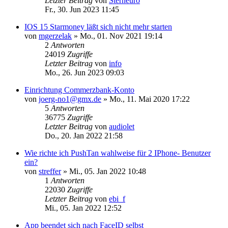
Letzter Beitrag
von
Sterneuro
Fr., 30. Jun 2023 11:45
IOS 15 Starmoney läßt sich nicht mehr starten
von
mgerzelak
»
Mo., 01. Nov 2021 19:14
2
Antworten
24019
Zugriffe
Letzter Beitrag
von
info
Mo., 26. Jun 2023 09:03
Einrichtung Commerzbank-Konto
von
joerg-no1@gmx.de
»
Mo., 11. Mai 2020 17:22
5
Antworten
36775
Zugriffe
Letzter Beitrag
von
audiolet
Do., 20. Jan 2022 21:58
Wie richte ich PushTan wahlweise für 2 IPhone- Benutzer
ein?
von
streffer
»
Mi., 05. Jan 2022 10:48
1
Antworten
22030
Zugriffe
Letzter Beitrag
von
ebi_f
Mi., 05. Jan 2022 12:52
App beendet sich nach FaceID selbst