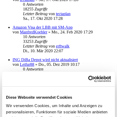
0
Antworten
18255
Zugriffe
Letzter Beitrag
von
tectaplan
Sa., 17. Okt 2020 17:28
Amazon Visa der LBB mit SM-App
von
ManfredKoehler
»
Mo., 24. Feb 2020 17:29
10
Antworten
33253
Zugriffe
Letzter Beitrag
von
erftwalk
Di., 10. Mär 2020 22:07
ING DiBa Depot wird nicht aktualisiert
von
Leifur88
»
Do., 05. Dez 2019 10:17
0
Antworten
19074
Zugriffe
Letzter Beitrag
von
Leifur88
Do., 05. Dez 2019 10:17
Comdirekt Depot wird nicht aktualisiert
von
Leifur88
»
Do., 05. Dez 2019 10:15
Diese Webseite verwendet Cookies
0
Antworten
Wir verwenden Cookies, um Inhalte und Anzeigen zu
17560
Zugriffe
Letzter Beitrag
von
Leifur88
personalisieren, Funktionen für soziale Medien anbieten
Do., 05. Dez 2019 10:15