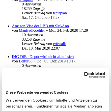
0
Antworten
18259
Zugriffe
Letzter Beitrag
von
tectaplan
Sa., 17. Okt 2020 17:28
Amazon Visa der LBB mit SM-App
von
ManfredKoehler
»
Mo., 24. Feb 2020 17:29
10
Antworten
33258
Zugriffe
Letzter Beitrag
von
erftwalk
Di., 10. Mär 2020 22:07
ING DiBa Depot wird nicht aktualisiert
von
Leifur88
»
Do., 05. Dez 2019 10:17
0
Antworten
19076
Zugriffe
Letzter Beitrag
von
Leifur88
Do., 05. Dez 2019 10:17
Comdirekt Depot wird nicht aktualisiert
von
Leifur88
»
Do., 05. Dez 2019 10:15
Diese Webseite verwendet Cookies
0
Antworten
Wir verwenden Cookies, um Inhalte und Anzeigen zu
17564
Zugriffe
Letzter Beitrag
von
Leifur88
personalisieren, Funktionen für soziale Medien anbieten
Do., 05. Dez 2019 10:15