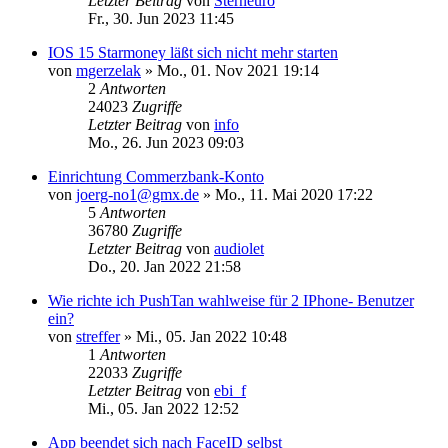
Letzter Beitrag
von
Sterneuro
Fr., 30. Jun 2023 11:45
IOS 15 Starmoney läßt sich nicht mehr starten
von
mgerzelak
»
Mo., 01. Nov 2021 19:14
2
Antworten
24023
Zugriffe
Letzter Beitrag
von
info
Mo., 26. Jun 2023 09:03
Einrichtung Commerzbank-Konto
von
joerg-no1@gmx.de
»
Mo., 11. Mai 2020 17:22
5
Antworten
36780
Zugriffe
Letzter Beitrag
von
audiolet
Do., 20. Jan 2022 21:58
Wie richte ich PushTan wahlweise für 2 IPhone- Benutzer
ein?
von
streffer
»
Mi., 05. Jan 2022 10:48
1
Antworten
22033
Zugriffe
Letzter Beitrag
von
ebi_f
Mi., 05. Jan 2022 12:52
App beendet sich nach FaceID selbst