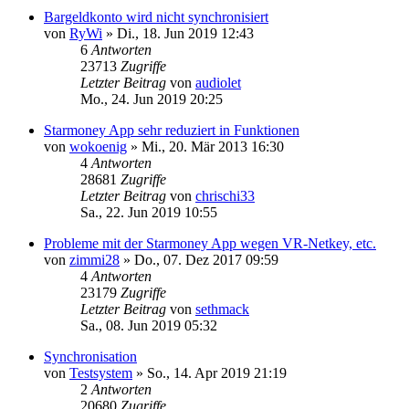
Bargeldkonto wird nicht synchronisiert
von
RyWi
»
Di., 18. Jun 2019 12:43
6
Antworten
23713
Zugriffe
Letzter Beitrag
von
audiolet
Mo., 24. Jun 2019 20:25
Starmoney App sehr reduziert in Funktionen
von
wokoenig
»
Mi., 20. Mär 2013 16:30
4
Antworten
28681
Zugriffe
Letzter Beitrag
von
chrischi33
Sa., 22. Jun 2019 10:55
Probleme mit der Starmoney App wegen VR-Netkey, etc.
von
zimmi28
»
Do., 07. Dez 2017 09:59
4
Antworten
23179
Zugriffe
Letzter Beitrag
von
sethmack
Sa., 08. Jun 2019 05:32
Synchronisation
von
Testsystem
»
So., 14. Apr 2019 21:19
2
Antworten
20680
Zugriffe