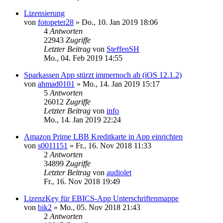
Lizensierung
von
fotopeter28
»
Do., 10. Jan 2019 18:06
4
Antworten
22943
Zugriffe
Letzter Beitrag
von
SteffenSH
Mo., 04. Feb 2019 14:55
Sparkassen App stürzt immernoch ab (iOS 12.1.2)
von
ahmad0101
»
Mo., 14. Jan 2019 15:17
5
Antworten
26012
Zugriffe
Letzter Beitrag
von
info
Mo., 14. Jan 2019 22:24
Amazon Prime LBB Kreditkarte in App einrichten
von
s0011151
»
Fr., 16. Nov 2018 11:33
2
Antworten
34899
Zugriffe
Letzter Beitrag
von
audiolet
Fr., 16. Nov 2018 19:49
LizenzKey für EBICS-App Unterschriftenmappe
von
bik2
»
Mo., 05. Nov 2018 21:43
2
Antworten