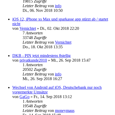
19815
Zugriffe
Letzter Beitrag
von
info
Di., 06. Nov 2018 10:50
iOS 12, iPhone xs Max und sparkasse app stürzt ab / startet
nicht
von
Vernichtet
»
Di., 02. Okt 2018 22:20
7
Antworten
33748
Zugriffe
Letzter Beitrag
von
Vernichtet
Do., 18. Okt 2018 13:35
DKB - PIN jetzt mindestens 8stellig
von
privatkunde2010
»
Mi., 26. Sep 2018 15:47
1
Antworten
20502
Zugriffe
Letzter Beitrag
von
info
Mi., 26. Sep 2018 16:27
Wechsel von Android auf iOS, Deutschebank nur noch
vorgemerkte Umsätze
von
GaGo
»
Fr., 14. Sep 2018 13:12
1
Antworten
19548
Zugriffe
Letzter Beitrag
von
moneymaus