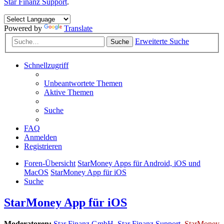
Star Finanz Support
.
Powered by
Translate
Erweiterte Suche
Suche
Schnellzugriff
Unbeantwortete Themen
Aktive Themen
Suche
FAQ
Anmelden
Registrieren
Foren-Übersicht
StarMoney Apps für Android, iOS und
MacOS
StarMoney App für iOS
Suche
StarMoney App für iOS
Moderatoren:
Star Finanz GmbH
,
Star Finanz Support
,
StarMoney