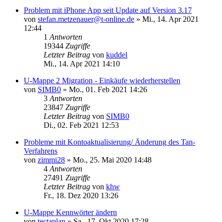
Problem mit iPhone App seit Update auf Version 3.17
von
stefan.metzenauer@t-online.de
»
Mi., 14. Apr 2021
12:44
1
Antworten
19344
Zugriffe
Letzter Beitrag
von
kuddel
Mi., 14. Apr 2021 14:10
U-Mappe 2 Migration - Einkäufe wiederherstellen
von
SIMB0
»
Mo., 01. Feb 2021 14:26
3
Antworten
23847
Zugriffe
Letzter Beitrag
von
SIMB0
Di., 02. Feb 2021 12:53
Probleme mit Kontoaktualisierung/ Änderung des Tan-
Verfahrens
von
zimmi28
»
Mo., 25. Mai 2020 14:48
4
Antworten
27491
Zugriffe
Letzter Beitrag
von
khw
Fr., 18. Dez 2020 13:26
U-Mappe Kennwörter ändern
von
tectaplan
»
Sa., 17. Okt 2020 17:28