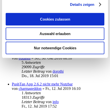
2
Antworten
Details zeigen
20188
Zugriffe
Letzter Beitrag
von
BastianW
Do., 03. Okt 2019 21:32
Cookies zulassen
So geht die App auf dem iPhone mit Sparda
von
erkobo
»
Fr., 27. Sep 2019 13:37
0
Antworten
Auswahl erlauben
18508
Zugriffe
Letzter Beitrag
von
erkobo
Fr., 27. Sep 2019 13:37
Nur notwendige Cookies
Touch ID
von
eddashl
»
So., 30. Okt 2016 08:10
5
Antworten
29099
Zugriffe
Letzter Beitrag
von
dorothi
Do., 18. Jul 2019 15:01
PushTan App 2.6.2 nicht mehr Nutzbar
von
charmageddon
»
Fr., 12. Jul 2019 16:10
1
Antworten
18313
Zugriffe
Letzter Beitrag
von
info
Fr., 12. Jul 2019 17:52