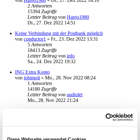
von
Hanjo1980
»
Di., 27. Dez 2022 14:10
2
Antworten
15394
Zugriffe
Letzter Beitrag
von
Hanjo1980
Di., 27. Dez 2022 14:51
Keine Verbindung mit der Postbank möglich
von
conductor1
»
Fr., 23. Dez 2022 13:31
5
Antworten
18413
Zugriffe
Letzter Beitrag
von
info
Sa., 24. Dez 2022 19:32
ING Extra Konto
von
tobimoli
»
Mo., 28. Nov 2022 08:24
1
Antworten
14180
Zugriffe
Letzter Beitrag
von
audiolet
Mo., 28. Nov 2022 21:24
DKB geht seit 1 Woche nicht mehr
von
limburgerbub
»
Do., 24. Nov 2022 11:59
2
Antworten
14912
Zugriffe
Letzter Beitrag
von
audiolet
Do., 24. Nov 2022 19:57
Diese Webseite verwendet Cookies