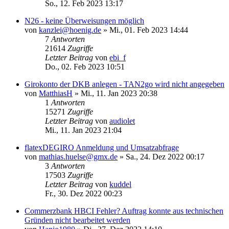
So., 12. Feb 2023 13:17
N26 - keine Überweisungen möglich
von
kanzlei@hoenig.de
»
Mi., 01. Feb 2023 14:44
7
Antworten
21614
Zugriffe
Letzter Beitrag
von
ebi_f
Do., 02. Feb 2023 10:51
Girokonto der DKB anlegen - TAN2go wird nicht angegeben
von
MatthiasH
»
Mi., 11. Jan 2023 20:38
1
Antworten
15271
Zugriffe
Letzter Beitrag
von
audiolet
Mi., 11. Jan 2023 21:04
flatexDEGIRO Anmeldung und Umsatzabfrage
von
mathias.huelse@gmx.de
»
Sa., 24. Dez 2022 00:17
3
Antworten
17503
Zugriffe
Letzter Beitrag
von
kuddel
Fr., 30. Dez 2022 00:23
Commerzbank HBCI Fehler? Auftrag konnte aus technischen
Gründen nicht bearbeitet werden