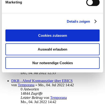
1
Antworten
Marketing
15693
Zugriffe
Letzter Beitrag
von
ebi_f
Sa., 27. Aug 2022 17:04
Details zeigen
C24
von
Telepski
»
Di., 16. Aug 2022 12:40
1
Antworten
18919
Zugriffe
Cookies zulassen
Letzter Beitrag
von
ebi_f
Di., 16. Aug 2022 14:00
Auswahl erlauben
mobileTan-Verfahren mit Postbank
von
raute22
»
Do., 14. Jul 2022 09:20
2
Antworten
Nur notwendige Cookies
16359
Zugriffe
Letzter Beitrag
von
ebi_f
Do., 14. Jul 2022 12:35
DKB - Abruf Kontoauszüge über EBICS
von
Temporana
»
Mo., 04. Jul 2022 14:42
0
Antworten
14844
Zugriffe
Letzter Beitrag
von
Temporana
Mo., 04. Jul 2022 14:42