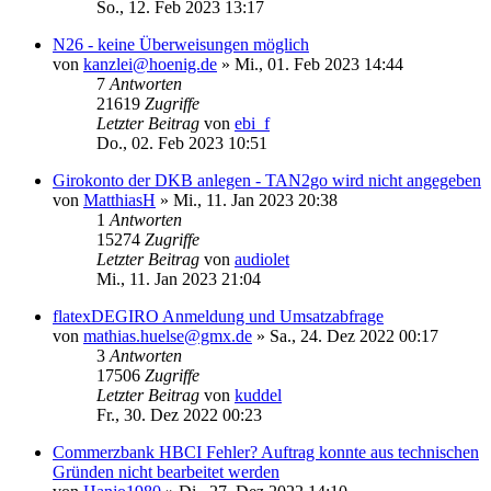
So., 12. Feb 2023 13:17
N26 - keine Überweisungen möglich
von
kanzlei@hoenig.de
»
Mi., 01. Feb 2023 14:44
7
Antworten
21619
Zugriffe
Letzter Beitrag
von
ebi_f
Do., 02. Feb 2023 10:51
Girokonto der DKB anlegen - TAN2go wird nicht angegeben
von
MatthiasH
»
Mi., 11. Jan 2023 20:38
1
Antworten
15274
Zugriffe
Letzter Beitrag
von
audiolet
Mi., 11. Jan 2023 21:04
flatexDEGIRO Anmeldung und Umsatzabfrage
von
mathias.huelse@gmx.de
»
Sa., 24. Dez 2022 00:17
3
Antworten
17506
Zugriffe
Letzter Beitrag
von
kuddel
Fr., 30. Dez 2022 00:23
Commerzbank HBCI Fehler? Auftrag konnte aus technischen
Gründen nicht bearbeitet werden