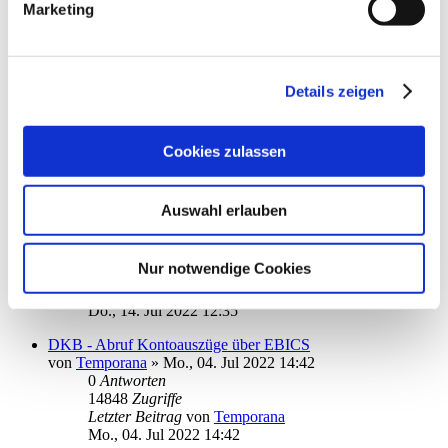
1
Antworten
Marketing
15693
Zugriffe
Letzter Beitrag
von
ebi_f
Sa., 27. Aug 2022 17:04
Details zeigen
C24
von
Telepski
»
Di., 16. Aug 2022 12:40
1
Antworten
18923
Zugriffe
Cookies zulassen
Letzter Beitrag
von
ebi_f
Di., 16. Aug 2022 14:00
Auswahl erlauben
mobileTan-Verfahren mit Postbank
von
raute22
»
Do., 14. Jul 2022 09:20
2
Antworten
Nur notwendige Cookies
16361
Zugriffe
Letzter Beitrag
von
ebi_f
Do., 14. Jul 2022 12:35
DKB - Abruf Kontoauszüge über EBICS
von
Temporana
»
Mo., 04. Jul 2022 14:42
0
Antworten
14848
Zugriffe
Letzter Beitrag
von
Temporana
Mo., 04. Jul 2022 14:42