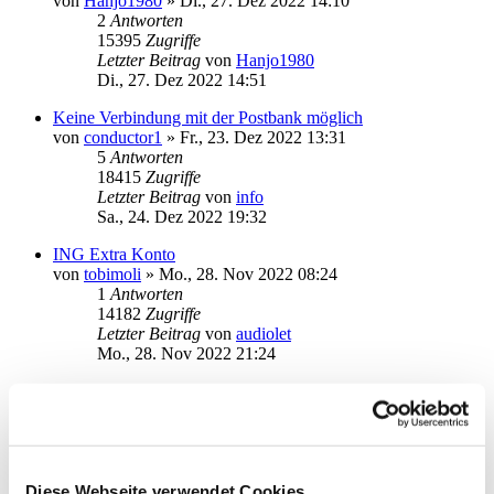
von
Hanjo1980
»
Di., 27. Dez 2022 14:10
2
Antworten
15395
Zugriffe
Letzter Beitrag
von
Hanjo1980
Di., 27. Dez 2022 14:51
Keine Verbindung mit der Postbank möglich
von
conductor1
»
Fr., 23. Dez 2022 13:31
5
Antworten
18415
Zugriffe
Letzter Beitrag
von
info
Sa., 24. Dez 2022 19:32
ING Extra Konto
von
tobimoli
»
Mo., 28. Nov 2022 08:24
1
Antworten
14182
Zugriffe
Letzter Beitrag
von
audiolet
Mo., 28. Nov 2022 21:24
DKB geht seit 1 Woche nicht mehr
von
limburgerbub
»
Do., 24. Nov 2022 11:59
2
Antworten
14915
Zugriffe
Letzter Beitrag
von
audiolet
Do., 24. Nov 2022 19:57
Diese Webseite verwendet Cookies