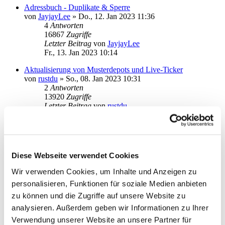
Adressbuch - Duplikate & Sperre
von
JayjayLee
»
Do., 12. Jan 2023 11:36
4
Antworten
16867
Zugriffe
Letzter Beitrag
von
JayjayLee
Fr., 13. Jan 2023 10:14
Aktualisierung von Musterdepots und Live-Ticker
von
rustdu
»
So., 08. Jan 2023 10:31
2
Antworten
13920
Zugriffe
Letzter Beitrag
von
rustdu
Mo., 09. Jan 2023 15:25
Auftrag wird wegen falscher IBAN nicht durchgeführt
von
Sozial
»
Mi., 04. Jan 2023 12:34
1
Antworten
Diese Webseite verwendet Cookies
13634
Zugriffe
Letzter Beitrag
von
ebi_f
Wir verwenden Cookies, um Inhalte und Anzeigen zu
Mi., 04. Jan 2023 15:05
personalisieren, Funktionen für soziale Medien anbieten
Ergebnis-Dialog beim automatischen Konto-Rundruf
zu können und die Zugriffe auf unsere Website zu
abschalten
analysieren. Außerdem geben wir Informationen zu Ihrer
von
Soot
»
Mi., 30. Nov 2022 11:20
Verwendung unserer Website an unsere Partner für
7
Antworten