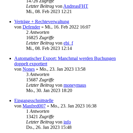
14726
Zugriffe
Letzter Beitrag
von
AndreasFHT
Mi., 08. Feb 2023 12:21
Verträge + Rechteverwaltung
von
Defender
»
Mi., 16. Feb 2022 16:07
2
Antworten
16825
Zugriffe
Letzter Beitrag
von
ebi_f
Mi., 08. Feb 2023 12:14
Automatischer Export: Manchmal werden Buchungen
doppelt exportiert
von
Nones
»
Mo., 23. Jan 2023 13:58
3
Antworten
15687
Zugriffe
Letzter Beitrag
von
moneymaus
Mo., 30. Jan 2023 18:20
Eingangsschnittstelle
von
Manfred007
»
Mo., 23. Jan 2023 16:38
1
Antworten
13421
Zugriffe
Letzter Beitrag
von
info
Do., 26. Jan 2023 15:48