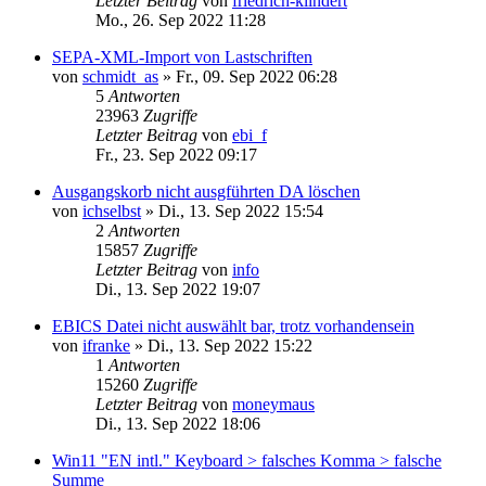
Letzter Beitrag
von
friedrich-klindert
Mo., 26. Sep 2022 11:28
SEPA-XML-Import von Lastschriften
von
schmidt_as
»
Fr., 09. Sep 2022 06:28
5
Antworten
23963
Zugriffe
Letzter Beitrag
von
ebi_f
Fr., 23. Sep 2022 09:17
Ausgangskorb nicht ausgführten DA löschen
von
ichselbst
»
Di., 13. Sep 2022 15:54
2
Antworten
15857
Zugriffe
Letzter Beitrag
von
info
Di., 13. Sep 2022 19:07
EBICS Datei nicht auswählt bar, trotz vorhandensein
von
ifranke
»
Di., 13. Sep 2022 15:22
1
Antworten
15260
Zugriffe
Letzter Beitrag
von
moneymaus
Di., 13. Sep 2022 18:06
Win11 "EN intl." Keyboard > falsches Komma > falsche
Summe