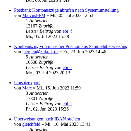
Do., 06. Jul 2023 14:49
Postbank Kontoauszüge abrufen nach Systemumstellung
von
MarcusFFM
»
Mi., 05. Jul 2023 12:53
1
Antworten
13167
Zugriffe
Letzter Beitrag
von
ebi_f
Mi., 05. Jul 2023 15:28
Kontoauszug von nur einer Position aus Sammelüberweisung
von
juergen@zuknik.de
»
Fr., 23. Jun 2023 14:46
5
Antworten
16508
Zugriffe
Letzter Beitrag
von
ebi_f
Mo., 03. Jul 2023 20:13
Umsatzexport
von
Marc
»
Mi., 15. Jun 2022 11:59
3
Antworten
17801
Zugriffe
Letzter Beitrag
von
ebi_f
Fr., 02. Jun 2023 15:26
Überweisungen nach IBAN suchen
von
gleichfeld
»
Mi., 10. Mai 2023 13:41
1
Antworten