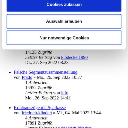
SEPA-Sammel-Überweisung Problem mit Umlaute
Cookies zulassen
von
veut
»
Mo., 10. Okt 2022 17:41
1
Antworten
14618
Zugriffe
Auswahl erlauben
Letzter Beitrag
von
ebi_f
Di., 11. Okt 2022 22:32
chipkarten-Leser Auswahl
Nur notwendige Cookies
von
klodeckel1990
»
Di., 27. Sep 2022 08:28
0
Antworten
14135
Zugriffe
Letzter Beitrag
von
klodeckel1990
Di., 27. Sep 2022 08:28
Falsche Segmentzusammenstellung
von
Prado
»
Mo., 26. Sep 2022 10:27
1
Antworten
15952
Zugriffe
Letzter Beitrag
von
info
Mo., 26. Sep 2022 14:41
Kontoauszüge mit Sparkasse
von
friedrich-klindert
»
Mi., 04. Mai 2022 13:44
4
Antworten
17891
Zugriffe