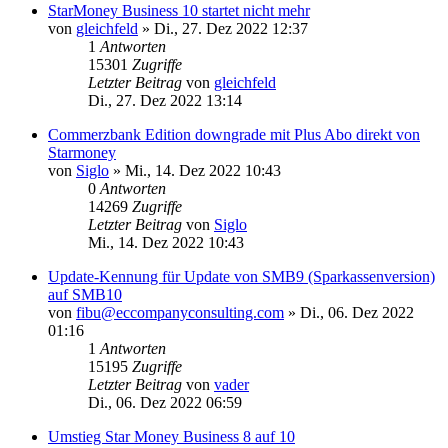
StarMoney Business 10 startet nicht mehr
von
gleichfeld
»
Di., 27. Dez 2022 12:37
1
Antworten
15301
Zugriffe
Letzter Beitrag
von
gleichfeld
Di., 27. Dez 2022 13:14
Commerzbank Edition downgrade mit Plus Abo direkt von
Starmoney
von
Siglo
»
Mi., 14. Dez 2022 10:43
0
Antworten
14269
Zugriffe
Letzter Beitrag
von
Siglo
Mi., 14. Dez 2022 10:43
Update-Kennung für Update von SMB9 (Sparkassenversion)
auf SMB10
von
fibu@eccompanyconsulting.com
»
Di., 06. Dez 2022
01:16
1
Antworten
15195
Zugriffe
Letzter Beitrag
von
vader
Di., 06. Dez 2022 06:59
Umstieg Star Money Business 8 auf 10