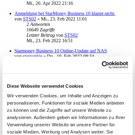
Mi., 20. Apr 2022 21:16
Anmeldung bei StarMoney Business 10 klappt nicht.
von
STS02
»
Mi., 23. Feb 2022 11:01
2
Antworten
16649
Zugriffe
Letzter Beitrag
von
STS02
Mi., 23. Feb 2022 16:51
Starmoney Business 10 Online-Update auf NAS
von
starzonkie
»
Do., 10. Feb 2022 08:34
6
Antworten
21722
Zugriffe
Letzter Beitrag
von
ottoager
Di., 22. Feb 2022 11:53
Diese Webseite verwendet Cookies
SMB 9 -> 10, Umsätze nur gebrenzt mitgenommen
von
ansonic13
»
Di., 01. Feb 2022 09:33
Wir verwenden Cookies, um Inhalte und Anzeigen zu
1
Antworten
personalisieren, Funktionen für soziale Medien anbieten
15507
Zugriffe
Letzter Beitrag
von
ebi_f
zu können und die Zugriffe auf unsere Website zu
Di., 01. Feb 2022 10:02
analysieren. Außerdem geben wir Informationen zu Ihrer
Verwendung unserer Website an unsere Partner für
Komplette Neuinstallation?
von
Marc2021
»
Mo., 06. Dez 2021 12:53
soziale Medien, Werbung und Analysen weiter. Sie