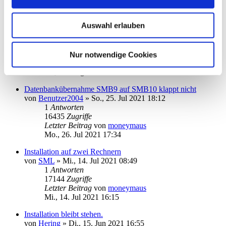
DKB-TAN2go
von
fritz24
»
Mo., 12. Apr 2021 09:22
Auswahl erlauben
1
2
16
Antworten
52577
Zugriffe
Nur notwendige Cookies
Letzter Beitrag
von
kuddel
Di., 17. Aug 2021 15:19
Datenbankübernahme SMB9 auf SMB10 klappt nicht
von
Benutzer2004
»
So., 25. Jul 2021 18:12
1
Antworten
16435
Zugriffe
Letzter Beitrag
von
moneymaus
Mo., 26. Jul 2021 17:34
Installation auf zwei Rechnern
von
SML
»
Mi., 14. Jul 2021 08:49
1
Antworten
17144
Zugriffe
Letzter Beitrag
von
moneymaus
Mi., 14. Jul 2021 16:15
Installation bleibt stehen.
von
Hering
»
Di., 15. Jun 2021 16:55