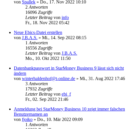
von
Spallek
»
Do., 17. Nov 2022 10:10
2
Antworten
16096
Zugriffe
Letzter Beitrag
von
info
Fr., 18. Nov 2022 05:42
Neue Ebics-Datei erstellen
von
J.B.A.S.
»
Mi., 14. Sep 2022 08:15
1
Antworten
16556
Zugriffe
Letzter Beitrag
von
J.B.A.S.
Mo., 10. Okt 2022 11:50
Datenbankpasswort in StarMoney Business 9 lässt sich nicht
ändern
von
winterhaldenhof@t-online.de
»
Mi., 31. Aug 2022 17:46
3
Antworten
17932
Zugriffe
Letzter Beitrag
von
ebi_f
Fr., 02. Sep 2022 21:46
Anmeldung bei StarMoney Business 10 zeigt immer falschen
Benutzernamen an
von
fjoiko
»
Do., 10. Mär 2022 09:09
1
Antworten