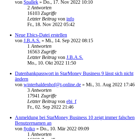
von
Spallek
»
Do., 17. Nov 2022 10:10
2
Antworten
16103
Zugriffe
Letzter Beitrag
von
info
Fr., 18. Nov 2022 05:42
Neue Ebics-Datei erstellen
von
J.B.A.S.
»
Mi., 14. Sep 2022 08:15
1
Antworten
16563
Zugriffe
Letzter Beitrag
von
J.B.A.S.
Mo., 10. Okt 2022 11:50
Datenbankpasswort in StarMoney Business 9 lässt sich nicht
ändern
von
winterhaldenhof@t-online.de
»
Mi., 31. Aug 2022 17:46
3
Antworten
17941
Zugriffe
Letzter Beitrag
von
ebi_f
Fr., 02. Sep 2022 21:46
Anmeldung bei StarMoney Business 10 zeigt immer falschen
Benutzernamen an
von
fjoiko
»
Do., 10. Mär 2022 09:09
1
Antworten