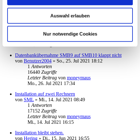
DKB-TAN2go
von
fritz24
»
Mo., 12. Apr 2021 09:22
Auswahl erlauben
1
2
16
Antworten
52648
Zugriffe
Nur notwendige Cookies
Letzter Beitrag
von
kuddel
Di., 17. Aug 2021 15:19
Datenbankübernahme SMB9 auf SMB10 klappt nicht
von
Benutzer2004
»
So., 25. Jul 2021 18:12
1
Antworten
16440
Zugriffe
Letzter Beitrag
von
moneymaus
Mo., 26. Jul 2021 17:34
Installation auf zwei Rechnern
von
SML
»
Mi., 14. Jul 2021 08:49
1
Antworten
17152
Zugriffe
Letzter Beitrag
von
moneymaus
Mi., 14. Jul 2021 16:15
Installation bleibt stehen.
von
Hering
»
Di., 15. Jun 2021 16:55