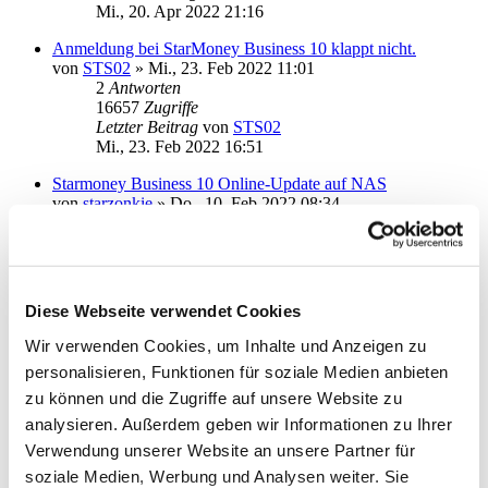
Mi., 20. Apr 2022 21:16
Anmeldung bei StarMoney Business 10 klappt nicht.
von
STS02
»
Mi., 23. Feb 2022 11:01
2
Antworten
16657
Zugriffe
Letzter Beitrag
von
STS02
Mi., 23. Feb 2022 16:51
Starmoney Business 10 Online-Update auf NAS
von
starzonkie
»
Do., 10. Feb 2022 08:34
6
Antworten
21734
Zugriffe
Letzter Beitrag
von
ottoager
Di., 22. Feb 2022 11:53
Diese Webseite verwendet Cookies
SMB 9 -> 10, Umsätze nur gebrenzt mitgenommen
von
ansonic13
»
Di., 01. Feb 2022 09:33
Wir verwenden Cookies, um Inhalte und Anzeigen zu
1
Antworten
personalisieren, Funktionen für soziale Medien anbieten
15513
Zugriffe
Letzter Beitrag
von
ebi_f
zu können und die Zugriffe auf unsere Website zu
Di., 01. Feb 2022 10:02
analysieren. Außerdem geben wir Informationen zu Ihrer
Verwendung unserer Website an unsere Partner für
Komplette Neuinstallation?
von
Marc2021
»
Mo., 06. Dez 2021 12:53
soziale Medien, Werbung und Analysen weiter. Sie