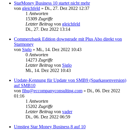
StarMoney Business 10 startet nicht mehr
von
gleichfeld
»
Di., 27. Dez 2022 12:37
1
Antworten
15309
Zugriffe
Letzter Beitrag
von
gleichfeld
Di., 27. Dez 2022 13:14
Commerzbank Edition downgrade mit Plus Abo direkt von
Starmoney
von
Siglo
»
Mi., 14. Dez 2022 10:43
0
Antworten
14273
Zugriffe
Letzter Beitrag
von
Siglo
Mi., 14. Dez 2022 10:43
Update-Kennung für Update von SMB9 (Sparkassenversion)
auf SMB10
von
fibu@eccompanyconsulting.com
»
Di., 06. Dez 2022
01:16
1
Antworten
15202
Zugriffe
Letzter Beitrag
von
vader
Di., 06. Dez 2022 06:59
Umstieg Star Money Business 8 auf 10