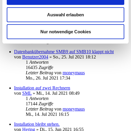
DKB-TAN2go
von
fritz24
»
Mo., 12. Apr 2021 09:22
Auswahl erlauben
1
2
16
Antworten
52592
Zugriffe
Nur notwendige Cookies
Letzter Beitrag
von
kuddel
Di., 17. Aug 2021 15:19
Datenbankübernahme SMB9 auf SMB10 klappt nicht
von
Benutzer2004
»
So., 25. Jul 2021 18:12
1
Antworten
16435
Zugriffe
Letzter Beitrag
von
moneymaus
Mo., 26. Jul 2021 17:34
Installation auf zwei Rechnern
von
SML
»
Mi., 14. Jul 2021 08:49
1
Antworten
17144
Zugriffe
Letzter Beitrag
von
moneymaus
Mi., 14. Jul 2021 16:15
Installation bleibt stehen.
von
Hering
»
Di., 15. Jun 2021 16:55