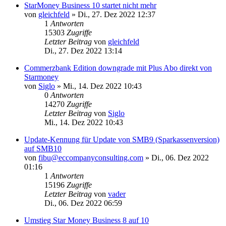
StarMoney Business 10 startet nicht mehr
von
gleichfeld
»
Di., 27. Dez 2022 12:37
1
Antworten
15303
Zugriffe
Letzter Beitrag
von
gleichfeld
Di., 27. Dez 2022 13:14
Commerzbank Edition downgrade mit Plus Abo direkt von
Starmoney
von
Siglo
»
Mi., 14. Dez 2022 10:43
0
Antworten
14270
Zugriffe
Letzter Beitrag
von
Siglo
Mi., 14. Dez 2022 10:43
Update-Kennung für Update von SMB9 (Sparkassenversion)
auf SMB10
von
fibu@eccompanyconsulting.com
»
Di., 06. Dez 2022
01:16
1
Antworten
15196
Zugriffe
Letzter Beitrag
von
vader
Di., 06. Dez 2022 06:59
Umstieg Star Money Business 8 auf 10