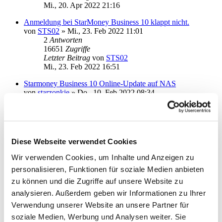
Mi., 20. Apr 2022 21:16
Anmeldung bei StarMoney Business 10 klappt nicht.
von
STS02
»
Mi., 23. Feb 2022 11:01
2
Antworten
16651
Zugriffe
Letzter Beitrag
von
STS02
Mi., 23. Feb 2022 16:51
Starmoney Business 10 Online-Update auf NAS
von
starzonkie
»
Do., 10. Feb 2022 08:34
6
Antworten
21723
Zugriffe
Letzter Beitrag
von
ottoager
Di., 22. Feb 2022 11:53
Diese Webseite verwendet Cookies
SMB 9 -> 10, Umsätze nur gebrenzt mitgenommen
von
ansonic13
»
Di., 01. Feb 2022 09:33
Wir verwenden Cookies, um Inhalte und Anzeigen zu
1
Antworten
personalisieren, Funktionen für soziale Medien anbieten
15509
Zugriffe
Letzter Beitrag
von
ebi_f
zu können und die Zugriffe auf unsere Website zu
Di., 01. Feb 2022 10:02
analysieren. Außerdem geben wir Informationen zu Ihrer
Verwendung unserer Website an unsere Partner für
Komplette Neuinstallation?
von
Marc2021
»
Mo., 06. Dez 2021 12:53
soziale Medien, Werbung und Analysen weiter. Sie