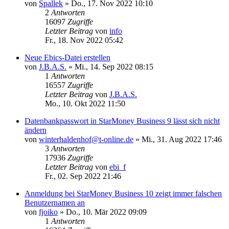
von
Spallek
»
Do., 17. Nov 2022 10:10
2
Antworten
16097
Zugriffe
Letzter Beitrag
von
info
Fr., 18. Nov 2022 05:42
Neue Ebics-Datei erstellen
von
J.B.A.S.
»
Mi., 14. Sep 2022 08:15
1
Antworten
16557
Zugriffe
Letzter Beitrag
von
J.B.A.S.
Mo., 10. Okt 2022 11:50
Datenbankpasswort in StarMoney Business 9 lässt sich nicht
ändern
von
winterhaldenhof@t-online.de
»
Mi., 31. Aug 2022 17:46
3
Antworten
17936
Zugriffe
Letzter Beitrag
von
ebi_f
Fr., 02. Sep 2022 21:46
Anmeldung bei StarMoney Business 10 zeigt immer falschen
Benutzernamen an
von
fjoiko
»
Do., 10. Mär 2022 09:09
1
Antworten