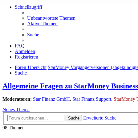
Schnellzugriff
Unbeantwortete Themen
Aktive Themen
Suche
FAQ
Anmelden
Registrieren
Foren-Übersicht
StarMoney Vorgängerversionen (abgekündigt
Suche
Allgemeine Fragen zu StarMoney Business
Moderatoren:
Star Finanz GmbH
,
Star Finanz Support
,
StarMoney 
Neues Thema
Erweiterte Suche
Suche
98 Themen