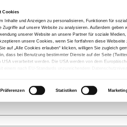
t Cookies
 Inhalte und Anzeigen zu personalisieren, Funktionen für sozia
e Zugriffe auf unsere Website zu analysieren. Außerdem geben w
rwendung unserer Website an unsere Partner für soziale Medien
akzeptieren unsere Cookies, wenn Sie fortfahren diese Webseite 
ie auf „Alle Cookies erlauben“ klicken, willigen Sie zugleich gem
in, dass bei Benutzung bestimmter Dienste auf der Seite (Twitte
den USA verarbeitet werden. Die USA werden von dem Europäisch
 mit einem nach EU-Standards unzureichendem Datenschutznive
tionen dazu finden Sie hier und in unseren Datenschutzrichtlinien
ukte. Das Grundprinzip der StarMoney Community ist dabei ganz einf
cks. Stellen Sie Ihre Fragen und helfen Sie mit Ihrem Wissen anderen w
Präferenzen
Statistiken
Marketin
upportanfragen zu unseren Produkten wenden Sie sich bitte an den
Star