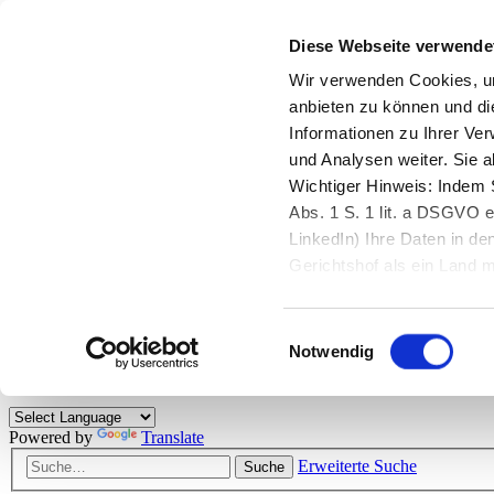
Diese Webseite verwende
Zurück zu StarMoney.de
Login Kundenbereich
Wir verwenden Cookies, um
anbieten zu können und di
Zurück zu StarMoney.de
Informationen zu Ihrer Ve
Login Kundenbereich
und Analysen weiter. Sie 
Zum Inhalt
Wichtiger Hinweis: Indem S
☰
Abs. 1 S. 1 lit. a DSGVO e
LinkedIn) Ihre Daten in 
Herzlich willkommen!
Gerichtshof als ein Land
eingeschätzt. Mehr Informa
Das StarMoney-Forum ist ein Diskussionsforum rund um unsere Prod
Einwilligungsauswahl
Kunden viele nützliche Hilfestellungen und interessante Tipps und Tri
Notwendig
Hinweise: Bitte beachten Sie unsere
Netiquette/Benimmregeln
. Bei S
Powered by
Translate
Erweiterte Suche
Suche