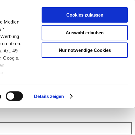
Cookies zulassen
le Medien
ir
Auswahl erlauben
, Werbung
zu nutzen.
Nur notwendige Cookies
. Art. 49
r, Google,
en
au
 (Link s.u.).
ach: Kunden helfen Kunden. Erfahren Sie im Austausch mit anderen
eiter.
g
Details zeigen
 Finanz Support
.