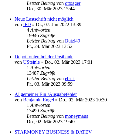
Letzter Beitrag
von
ottoager
Do., 30. Mär 2023 15:44
Neue Lastschrift nicht möglich
von
IFD
»
Di., 07. Jun 2022 13:39
4
Antworten
19946
Zugriffe
Letzter Beitrag
von
Butzi49
Fr., 24. Mär 2023 13:52
Depotkonten bei der Postbank
von
USteinle
»
Do., 02. Mär 2023 17:01
1
Antworten
13487
Zugriffe
Letzter Beitrag
von
ebi_f
Fr., 03. Mär 2023 09:59
Allgemeiner Ein-/Ausgabefehler
von
Benjamin Engel
»
Do., 02. Mär 2023 10:30
1
Antworten
13499
Zugriffe
Letzter Beitrag
von
moneymaus
Do., 02. Mär 2023 19:40
STARMONEY BUSINESS & DATEV