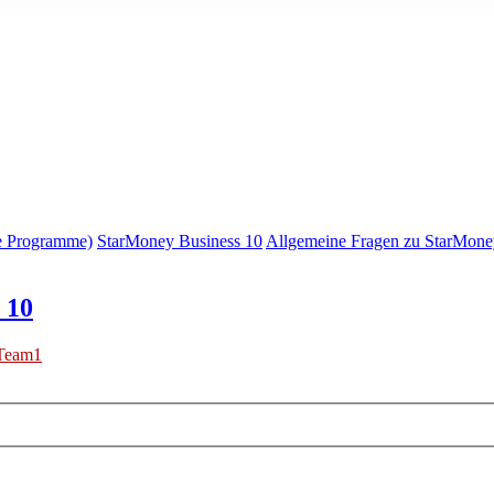
e Programme)
StarMoney Business 10
Allgemeine Fragen zu StarMone
 10
Team1