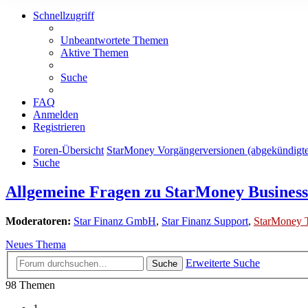
Schnellzugriff
Unbeantwortete Themen
Aktive Themen
Suche
FAQ
Anmelden
Registrieren
Foren-Übersicht
StarMoney Vorgängerversionen (abgekündigt
Suche
Allgemeine Fragen zu StarMoney Business
Moderatoren:
Star Finanz GmbH
,
Star Finanz Support
,
StarMoney 
Neues Thema
Erweiterte Suche
Suche
98 Themen