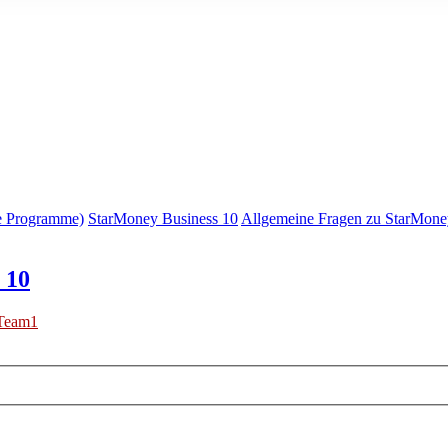
e Programme)
StarMoney Business 10
Allgemeine Fragen zu StarMone
 10
Team1