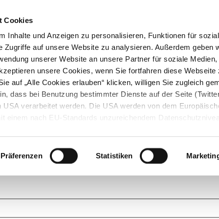
t Cookies
 Inhalte und Anzeigen zu personalisieren, Funktionen für sozia
e Zugriffe auf unsere Website zu analysieren. Außerdem geben w
rwendung unserer Website an unsere Partner für soziale Medien
akzeptieren unsere Cookies, wenn Sie fortfahren diese Webseite 
ie auf „Alle Cookies erlauben“ klicken, willigen Sie zugleich gem
in, dass bei Benutzung bestimmter Dienste auf der Seite (Twitte
den USA verarbeitet werden. Die USA werden von dem Europäisch
 mit einem nach EU-Standards unzureichendem Datenschutznive
tionen dazu finden Sie hier und in unseren Datenschutzrichtlinien
ukte. Das Grundprinzip der StarMoney Community ist dabei ganz einf
cks. Stellen Sie Ihre Fragen und helfen Sie mit Ihrem Wissen anderen w
Präferenzen
Statistiken
Marketin
upportanfragen zu unseren Produkten wenden Sie sich bitte an den
Star