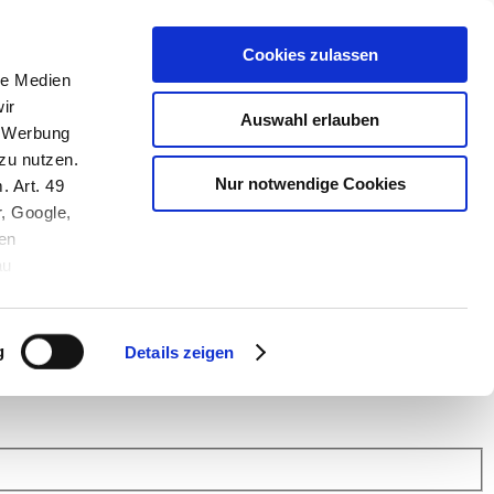
Cookies zulassen
le Medien
ir
Auswahl erlauben
, Werbung
zu nutzen.
Nur notwendige Cookies
. Art. 49
r, Google,
en
au
 (Link s.u.).
ach: Kunden helfen Kunden. Erfahren Sie im Austausch mit anderen
eiter.
g
Details zeigen
 Finanz Support
.