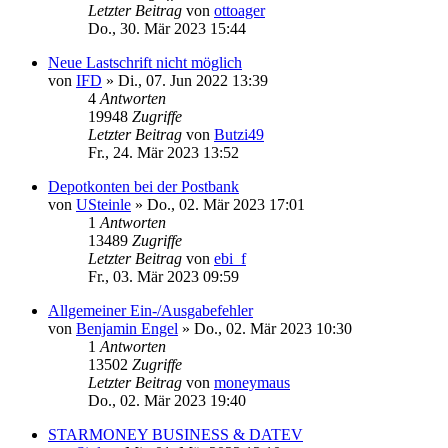
Letzter Beitrag
von
ottoager
Do., 30. Mär 2023 15:44
Neue Lastschrift nicht möglich
von
IFD
»
Di., 07. Jun 2022 13:39
4
Antworten
19948
Zugriffe
Letzter Beitrag
von
Butzi49
Fr., 24. Mär 2023 13:52
Depotkonten bei der Postbank
von
USteinle
»
Do., 02. Mär 2023 17:01
1
Antworten
13489
Zugriffe
Letzter Beitrag
von
ebi_f
Fr., 03. Mär 2023 09:59
Allgemeiner Ein-/Ausgabefehler
von
Benjamin Engel
»
Do., 02. Mär 2023 10:30
1
Antworten
13502
Zugriffe
Letzter Beitrag
von
moneymaus
Do., 02. Mär 2023 19:40
STARMONEY BUSINESS & DATEV