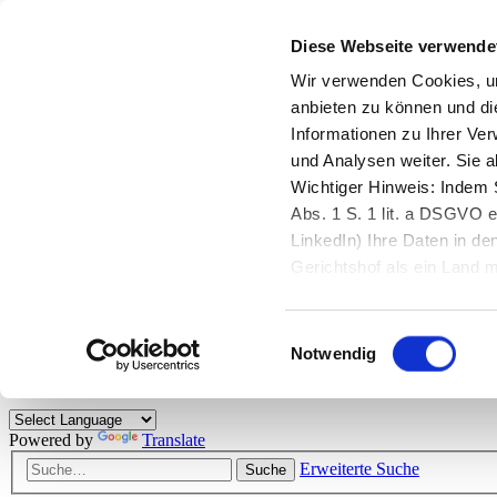
Diese Webseite verwende
Zurück zu StarMoney.de
Login Kundenbereich
Wir verwenden Cookies, um
anbieten zu können und di
Zurück zu StarMoney.de
Informationen zu Ihrer Ve
Login Kundenbereich
und Analysen weiter. Sie 
Zum Inhalt
Wichtiger Hinweis: Indem S
☰
Abs. 1 S. 1 lit. a DSGVO e
LinkedIn) Ihre Daten in 
Herzlich willkommen!
Gerichtshof als ein Land
eingeschätzt. Mehr Informa
Das StarMoney-Forum ist ein Diskussionsforum rund um unsere Prod
Einwilligungsauswahl
Kunden viele nützliche Hilfestellungen und interessante Tipps und Tri
Notwendig
Hinweise: Bitte beachten Sie unsere
Netiquette/Benimmregeln
. Bei S
Powered by
Translate
Erweiterte Suche
Suche