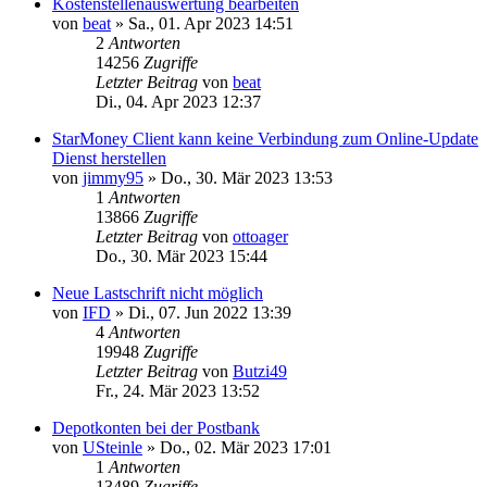
Kostenstellenauswertung bearbeiten
von
beat
»
Sa., 01. Apr 2023 14:51
2
Antworten
14256
Zugriffe
Letzter Beitrag
von
beat
Di., 04. Apr 2023 12:37
StarMoney Client kann keine Verbindung zum Online-Update
Dienst herstellen
von
jimmy95
»
Do., 30. Mär 2023 13:53
1
Antworten
13866
Zugriffe
Letzter Beitrag
von
ottoager
Do., 30. Mär 2023 15:44
Neue Lastschrift nicht möglich
von
IFD
»
Di., 07. Jun 2022 13:39
4
Antworten
19948
Zugriffe
Letzter Beitrag
von
Butzi49
Fr., 24. Mär 2023 13:52
Depotkonten bei der Postbank
von
USteinle
»
Do., 02. Mär 2023 17:01
1
Antworten
13489
Zugriffe