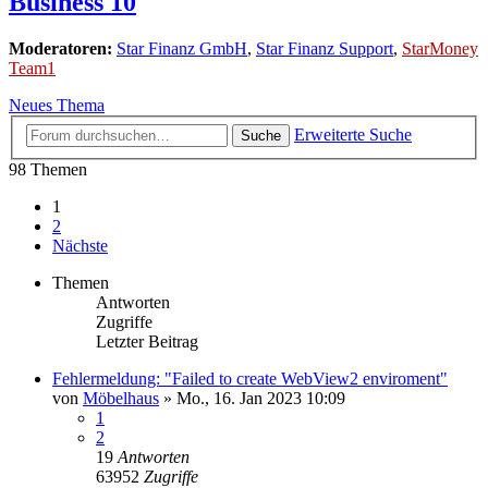
Business 10
Moderatoren:
Star Finanz GmbH
,
Star Finanz Support
,
StarMoney
Team1
Neues Thema
Erweiterte Suche
Suche
98 Themen
1
2
Nächste
Themen
Antworten
Zugriffe
Letzter Beitrag
Fehlermeldung: "Failed to create WebView2 enviroment"
von
Möbelhaus
»
Mo., 16. Jan 2023 10:09
1
2
19
Antworten
63952
Zugriffe