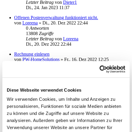
Letzter Beitrag
von
Dieter1
Di., 24. Jan 2023 11:37
Offenen Postenverwaltung funktioniert nicht.
von
Loreena
»
Di., 20. Dez 2022 22:44
0
Antworten
13808
Zugriffe
Letzter Beitrag
von
Loreena
Di., 20. Dez 2022 22:44
Rechnung einlesen
von
PW-HomeSolutions
»
Fr., 16. Dez 2022 12:25
1
Antworten
14787
Zugriffe
Letzter Beitrag
von
moneymaus
Fr., 16. Dez 2022 16:19
Diese Webseite verwendet Cookies
Speicherort der Datenbank für lokale Sicherung
von
Andromedas
»
Sa., 03. Dez 2022 21:58
Wir verwenden Cookies, um Inhalte und Anzeigen zu
3
Antworten
personalisieren, Funktionen für soziale Medien anbieten
17140
Zugriffe
Letzter Beitrag
von
Andromedas
zu können und die Zugriffe auf unsere Website zu
Mo., 12. Dez 2022 17:04
analysieren. Außerdem geben wir Informationen zu Ihrer
StarMoney Business und Synology NAS
Verwendung unserer Website an unsere Partner für