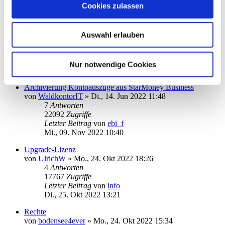
Cookies zulassen
Fr., 18. Nov 2022 08:05
"Kategorienauswertung", Spalte: "Kommentar" integrieren
von
kridsen2
»
Mo., 14. Nov 2022 16:52
Auswahl erlauben
1
Antworten
14131
Zugriffe
Letzter Beitrag
von
ebi_f
Nur notwendige Cookies
Mo., 14. Nov 2022 19:16
Archivierung Kontoauszüge aus StarMoney Business
von
WaldkontorIT
»
Di., 14. Jun 2022 11:48
7
Antworten
22092
Zugriffe
Letzter Beitrag
von
ebi_f
Mi., 09. Nov 2022 10:40
Upgrade-Lizenz
von
UlrichW
»
Mo., 24. Okt 2022 18:26
4
Antworten
17767
Zugriffe
Letzter Beitrag
von
info
Di., 25. Okt 2022 13:21
Rechte
von
bodensee4ever
»
Mo., 24. Okt 2022 15:34