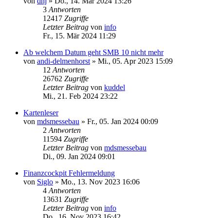
von
dhj
»
Do., 14. Mär 2024 13:26
3
Antworten
12417
Zugriffe
Letzter Beitrag
von
info
Fr., 15. Mär 2024 11:29
Ab welchem Datum geht SMB 10 nicht mehr
von
andi-delmenhorst
»
Mi., 05. Apr 2023 15:09
12
Antworten
26762
Zugriffe
Letzter Beitrag
von
kuddel
Mi., 21. Feb 2024 23:22
Kartenleser
von
mdsmessebau
»
Fr., 05. Jan 2024 00:09
2
Antworten
11594
Zugriffe
Letzter Beitrag
von
mdsmessebau
Di., 09. Jan 2024 09:01
Finanzcockpit Fehlermeldung
von
Siglo
»
Mo., 13. Nov 2023 16:06
4
Antworten
13631
Zugriffe
Letzter Beitrag
von
info
Do., 16. Nov 2023 16:42