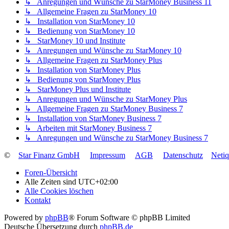
↳ Anregungen und Wünsche zu StarMoney Business 11
↳ Allgemeine Fragen zu StarMoney 10
↳ Installation von StarMoney 10
↳ Bedienung von StarMoney 10
↳ StarMoney 10 und Institute
↳ Anregungen und Wünsche zu StarMoney 10
↳ Allgemeine Fragen zu StarMoney Plus
↳ Installation von StarMoney Plus
↳ Bedienung von StarMoney Plus
↳ StarMoney Plus und Institute
↳ Anregungen und Wünsche zu StarMoney Plus
↳ Allgemeine Fragen zu StarMoney Business 7
↳ Installation von StarMoney Business 7
↳ Arbeiten mit StarMoney Business 7
↳ Anregungen und Wünsche zu StarMoney Business 7
©
Star Finanz GmbH
Impressum
AGB
Datenschutz
Neti
Foren-Übersicht
Alle Zeiten sind
UTC+02:00
Alle Cookies löschen
Kontakt
Powered by
phpBB
® Forum Software © phpBB Limited
Deutsche Übersetzung durch
phpBB.de