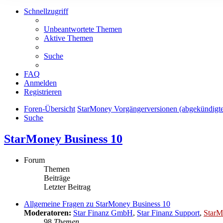
Schnellzugriff
Unbeantwortete Themen
Aktive Themen
Suche
FAQ
Anmelden
Registrieren
Foren-Übersicht
StarMoney Vorgängerversionen (abgekündigt
Suche
StarMoney Business 10
Forum
Themen
Beiträge
Letzter Beitrag
Allgemeine Fragen zu StarMoney Business 10
Moderatoren:
Star Finanz GmbH
,
Star Finanz Support
,
StarM
98
Themen