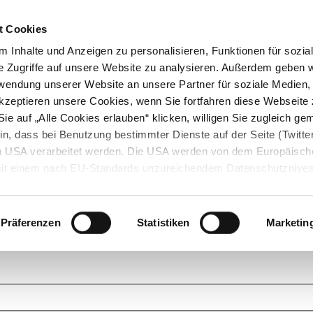
t Cookies
 Inhalte und Anzeigen zu personalisieren, Funktionen für sozia
e Zugriffe auf unsere Website zu analysieren. Außerdem geben w
rwendung unserer Website an unsere Partner für soziale Medien
akzeptieren unsere Cookies, wenn Sie fortfahren diese Webseite 
ie auf „Alle Cookies erlauben“ klicken, willigen Sie zugleich gem
in, dass bei Benutzung bestimmter Dienste auf der Seite (Twitte
den USA verarbeitet werden. Die USA werden von dem Europäisch
 mit einem nach EU-Standards unzureichendem Datenschutznive
tionen dazu finden Sie hier und in unseren Datenschutzrichtlinien
ukte. Das Grundprinzip der StarMoney Community ist dabei ganz einf
cks. Stellen Sie Ihre Fragen und helfen Sie mit Ihrem Wissen anderen w
Präferenzen
Statistiken
Marketin
upportanfragen zu unseren Produkten wenden Sie sich bitte an den
Star