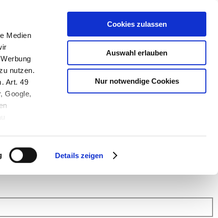
Cookies zulassen
le Medien
ir
Auswahl erlauben
, Werbung
zu nutzen.
Nur notwendige Cookies
. Art. 49
r, Google,
en
au
 (Link s.u.).
ach: Kunden helfen Kunden. Erfahren Sie im Austausch mit anderen
eiter.
g
Details zeigen
 Finanz Support
.