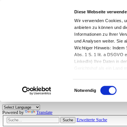
Diese Webseite verwende
Zurück zu StarMoney.de
Login Kundenbereich
Wir verwenden Cookies, um
anbieten zu können und di
Zurück zu StarMoney.de
Informationen zu Ihrer Ve
Login Kundenbereich
und Analysen weiter. Sie 
Zum Inhalt
Wichtiger Hinweis: Indem S
☰
Abs. 1 S. 1 lit. a DSGVO e
LinkedIn) Ihre Daten in 
Herzlich willkommen!
Gerichtshof als ein Land
eingeschätzt. Mehr Informa
Das StarMoney-Forum ist ein Diskussionsforum rund um unsere Prod
Einwilligungsauswahl
Kunden viele nützliche Hilfestellungen und interessante Tipps und Tri
Notwendig
Hinweise: Bitte beachten Sie unsere
Netiquette/Benimmregeln
. Bei S
Powered by
Translate
Erweiterte Suche
Suche