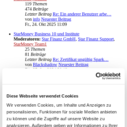
119
Themen
474
Beiträge
Letzter Beitrag
Re: Ein anderer Benutzer arbe…
von
info
Neuester Beitrag
Fr., 24. Okt 2025 11:09
StarMoney Business 10 und Institute
Moderatoren:
Star Finanz GmbH
,
Star Finanz Support
,
StarMoney Team1
25
Themen
81
Beiträge
Letzter Beitrag
Re: Zertifikat ungültig Spark…
von
Blackshadow
Neuester Beitrag
Di., 25. Jun 2024 20:13
Anregungen und Wünsche zu StarMoney Business 10
Moderatoren:
Star Finanz GmbH
,
Star Finanz Support
,
StarMoney Team1
Diese Webseite verwendet Cookies
Gehe zu
Wir verwenden Cookies, um Inhalte und Anzeigen zu
personalisieren, Funktionen für soziale Medien anbieten
Star Finanz GmbH
zu können und die Zugriffe auf unsere Website zu
↳ Ankündigungen der Star Finanz GmbH
↳ Inhalte OnlineUpdates (Produktaktualisierungen)
analysieren. Außerdem geben wir Informationen zu Ihrer