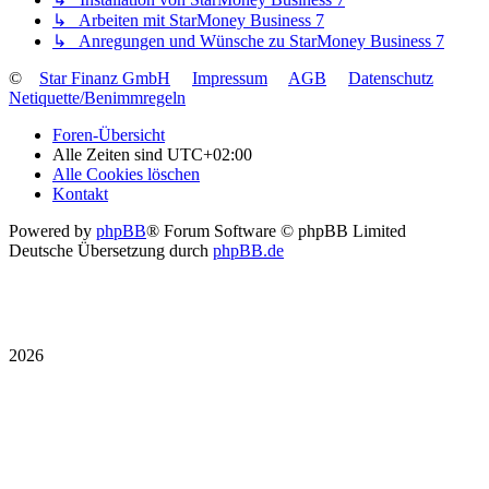
↳ Arbeiten mit StarMoney Business 7
↳ Anregungen und Wünsche zu StarMoney Business 7
©
Star Finanz GmbH
Impressum
AGB
Datenschutz
Netiquette/Benimmregeln
Foren-Übersicht
Alle Zeiten sind
UTC+02:00
Alle Cookies löschen
Kontakt
Powered by
phpBB
® Forum Software © phpBB Limited
Deutsche Übersetzung durch
phpBB.de
2026