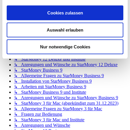
↳ StarMoney 12 Basic
↳ Allgemeine Fragen zu StarMoney 12 Basic
Cookies zulassen
↳ Installation von StarMoney 12 Basic
↳ Bedienung von StarMoney 12 Basic
↳ StarMoney 12 Basic und Institute
Auswahl erlauben
↳ Anregungen und Wünsche zu StarMoney 12 Basic
↳ StarMoney 12 Deluxe
↳ Allgemeine Fragen zu StarMoney 12 Deluxe
Nur notwendige Cookies
↳ Installation von StarMoney 12 Deluxe
↳ Bedienung von StarMoney 12 Deluxe
↳ StarMoney 12 Deluxe und Institute
↳ Anregungen und Wünsche zu StarMoney 12 Deluxe
↳ StarMoney Business 9
↳ Allgemeine Fragen zu StarMoney Business 9
↳ Installation von StarMoney Business 9
↳ Arbeiten mit StarMoney Business 9
↳ StarMoney Business 9 und Institute
↳ Anregungen und Wünsche zu StarMoney Business 9
↳ StarMoney 3 für Mac (abgekündigt zum 31.12.2023)
↳ Allgemeine Fragen zu StarMoney 3 für Mac
↳ Fragen zur Bedienung
↳ StarMoney 3 für Mac und Institute
↳ Anregungen und Wünsche