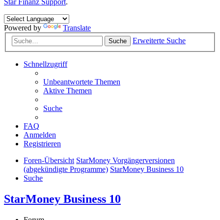
Star Finanz Support
.
Powered by
Translate
Erweiterte Suche
Suche
Schnellzugriff
Unbeantwortete Themen
Aktive Themen
Suche
FAQ
Anmelden
Registrieren
Foren-Übersicht
StarMoney Vorgängerversionen
(abgekündigte Programme)
StarMoney Business 10
Suche
StarMoney Business 10
Forum