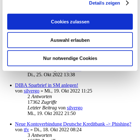
Details zeigen
ING: Daten werden aktualisiert, aber nicht übernommen
von
smib
»
Di., 19. Jul 2022 15:43
11
Antworten
Cookies zulassen
26537
Zugriffe
Letzter Beitrag
von
vader
Mi., 26. Okt 2022 17:44
Auswahl erlauben
Commerzbank Kontoauszüge vom letzten Jahr
von
Camalot12
»
Sa., 10. Sep 2022 16:49
2
Antworten
Nur notwendige Cookies
15757
Zugriffe
Letzter Beitrag
von
Nate96
Di., 25. Okt 2022 13:38
DIBA Sparbrief in SM anlegen!
von
silvergo
»
Mi., 19. Okt 2022 11:25
2
Antworten
17362
Zugriffe
Letzter Beitrag
von
silvergo
Mi., 19. Okt 2022 21:50
Neue Kontoverbindung Deutsche Kreditbank -> Phishing?
von
tfv
»
Di., 18. Okt 2022 08:24
3
Antworten