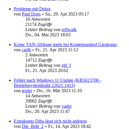
Probleme mit Dekra
von
Paul Dorn
»
Sa., 29. Apr 2023 05:17
10
Antworten
21174
Zugriffe
Letzter Beitrag
von
erftwalk
Do., 04. Mai 2023 18:03
Keine TAN-Abfrage mehr bei Kontenrundruf Girokonto
von
carib
»
Fr., 21. Apr 2023 11:12
2
Antworten
14712
Zugriffe
Letzter Beitrag
von
ebi_f
Fr., 21. Apr 2023 20:02
Fehler nach Windows 11 Update (KB5023706 -
Betriebssystembuild 22621.1413)
von
texter
»
Do., 16. Mär 2023 11:10
14
Antworten
29002
Zugriffe
Letzter Beitrag
von
vader
Do., 20. Apr 2023 11:47
Extrakonto Diba lässt sich nicht anlegen
von
Die_Britt_2
»
Fr., 14. Apr 2023 18:42