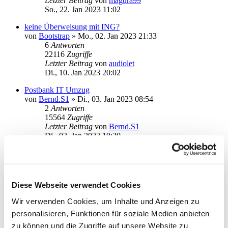
Letzter Beitrag
von
magura99
So., 22. Jan 2023 11:02
keine Überweisung mit ING?
von
Bootstrap
»
Mo., 02. Jan 2023 21:33
6
Antworten
22116
Zugriffe
Letzter Beitrag
von
audiolet
Di., 10. Jan 2023 20:02
Postbank IT Umzug
von
Bernd.S1
»
Di., 03. Jan 2023 08:54
2
Antworten
15564
Zugriffe
Letzter Beitrag
von
Bernd.S1
Di., 03. Jan 2023 10:20
Barclays Tagesgeldkonto einrichten
von
netbit
»
Fr., 30. Dez 2022 09:15
2
Antworten
17636
Zugriffe
Diese Webseite verwendet Cookies
Letzter Beitrag
von
netbit
Fr., 30. Dez 2022 11:59
Wir verwenden Cookies, um Inhalte und Anzeigen zu
personalisieren, Funktionen für soziale Medien anbieten
postbank seal one
von
Fat Freddy
»
So., 11. Dez 2022 19:11
zu können und die Zugriffe auf unsere Website zu