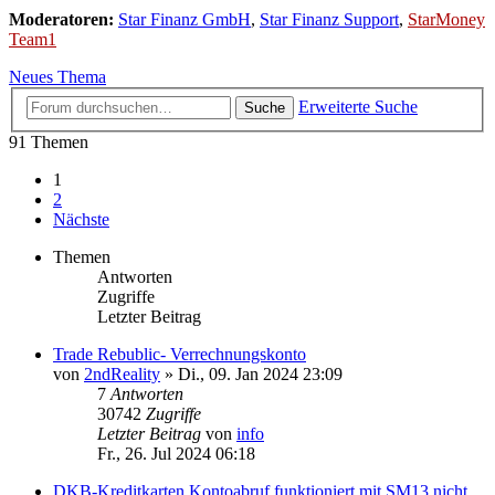
Moderatoren:
Star Finanz GmbH
,
Star Finanz Support
,
StarMoney
Team1
Neues Thema
Erweiterte Suche
Suche
91 Themen
1
2
Nächste
Themen
Antworten
Zugriffe
Letzter Beitrag
Trade Rebublic- Verrechnungskonto
von
2ndReality
»
Di., 09. Jan 2024 23:09
7
Antworten
30742
Zugriffe
Letzter Beitrag
von
info
Fr., 26. Jul 2024 06:18
DKB-Kreditkarten Kontoabruf funktioniert mit SM13 nicht