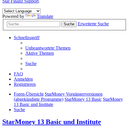
Star Finanz Support
.
Powered by
Translate
Erweiterte Suche
Suche
Schnellzugriff
Unbeantwortete Themen
Aktive Themen
Suche
FAQ
Anmelden
Registrieren
Foren-Übersicht
StarMoney Vorgängerversionen
(abgekündigte Programme)
StarMoney 13 Basic
StarMoney
13 Basic und Institute
Suche
StarMoney 13 Basic und Institute