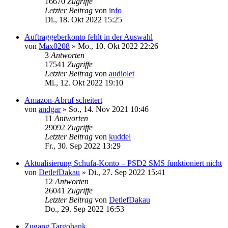
16670
Zugriffe
Letzter Beitrag
von
info
Di., 18. Okt 2022 15:25
Auftraggeberkonto fehlt in der Auswahl
von
Max0208
»
Mo., 10. Okt 2022 22:26
3
Antworten
17541
Zugriffe
Letzter Beitrag
von
audiolet
Mi., 12. Okt 2022 19:10
Amazon-Abruf scheitert
von
andgar
»
So., 14. Nov 2021 10:46
11
Antworten
29092
Zugriffe
Letzter Beitrag
von
kuddel
Fr., 30. Sep 2022 13:29
Aktualisierung Schufa-Konto – PSD2 SMS funktioniert nicht
von
DetlefDakau
»
Di., 27. Sep 2022 15:41
12
Antworten
26041
Zugriffe
Letzter Beitrag
von
DetlefDakau
Do., 29. Sep 2022 16:53
Zugang Targobank