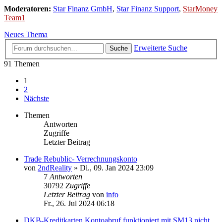
Moderatoren:
Star Finanz GmbH
,
Star Finanz Support
,
StarMoney
Team1
Neues Thema
Erweiterte Suche
Suche
91 Themen
1
2
Nächste
Themen
Antworten
Zugriffe
Letzter Beitrag
Trade Rebublic- Verrechnungskonto
von
2ndReality
»
Di., 09. Jan 2024 23:09
7
Antworten
30792
Zugriffe
Letzter Beitrag
von
info
Fr., 26. Jul 2024 06:18
DKB-Kreditkarten Kontoabruf funktioniert mit SM13 nicht