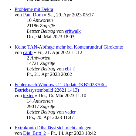
Probleme mit Dekra
von
Paul Dorn
»
Sa., 29. Apr 2023 05:17
10
Antworten
21186
Zugriffe
Letzter Beitrag
von
erftwalk
Do., 04. Mai 2023 18:03
Keine TAN-Abfrage mehr bei Kontenrundruf Girokonto
von
carib
»
Fr., 21. Apr 2023 11:12
2
Antworten
14721
Zugriffe
Letzter Beitrag
von
ebi_f
Fr., 21. Apr 2023 20:02
Fehler nach Windows 11 Update (KB5023706 -
Betriebssystembuild 22621.1413)
von
texter
»
Do., 16. Mär 2023 11:10
14
Antworten
29017
Zugriffe
Letzter Beitrag
von
vader
Do., 20. Apr 2023 11:47
Extrakonto Diba lässt sich nicht anlegen
von
Die_Britt_2
»
Fr., 14. Apr 2023 18:42