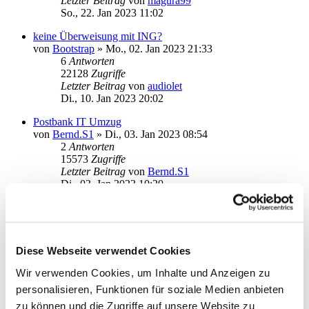
Letzter Beitrag
von
magura99
So., 22. Jan 2023 11:02
keine Überweisung mit ING?
von
Bootstrap
»
Mo., 02. Jan 2023 21:33
6
Antworten
22128
Zugriffe
Letzter Beitrag
von
audiolet
Di., 10. Jan 2023 20:02
Postbank IT Umzug
von
Bernd.S1
»
Di., 03. Jan 2023 08:54
2
Antworten
15573
Zugriffe
Letzter Beitrag
von
Bernd.S1
Di., 03. Jan 2023 10:20
Barclays Tagesgeldkonto einrichten
von
netbit
»
Fr., 30. Dez 2022 09:15
2
Antworten
17648
Zugriffe
Diese Webseite verwendet Cookies
Letzter Beitrag
von
netbit
Fr., 30. Dez 2022 11:59
Wir verwenden Cookies, um Inhalte und Anzeigen zu
personalisieren, Funktionen für soziale Medien anbieten
postbank seal one
von
Fat Freddy
»
So., 11. Dez 2022 19:11
zu können und die Zugriffe auf unsere Website zu