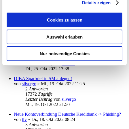
Details zeigen
ING: Daten werden aktualisiert, aber nicht übernommen
von
smib
»
Di., 19. Jul 2022 15:43
11
Antworten
Cookies zulassen
26549
Zugriffe
Letzter Beitrag
von
vader
Mi., 26. Okt 2022 17:44
Auswahl erlauben
Commerzbank Kontoauszüge vom letzten Jahr
von
Camalot12
»
Sa., 10. Sep 2022 16:49
2
Antworten
Nur notwendige Cookies
15764
Zugriffe
Letzter Beitrag
von
Nate96
Di., 25. Okt 2022 13:38
DIBA Sparbrief in SM anlegen!
von
silvergo
»
Mi., 19. Okt 2022 11:25
2
Antworten
17372
Zugriffe
Letzter Beitrag
von
silvergo
Mi., 19. Okt 2022 21:50
Neue Kontoverbindung Deutsche Kreditbank -> Phishing?
von
tfv
»
Di., 18. Okt 2022 08:24
3
Antworten