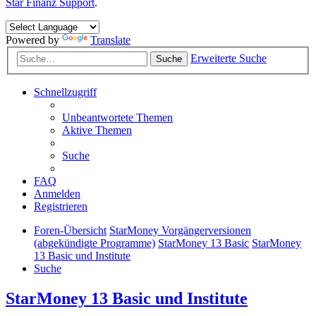
Star Finanz Support
.
Powered by
Translate
Erweiterte Suche
Suche
Schnellzugriff
Unbeantwortete Themen
Aktive Themen
Suche
FAQ
Anmelden
Registrieren
Foren-Übersicht
StarMoney Vorgängerversionen
(abgekündigte Programme)
StarMoney 13 Basic
StarMoney
13 Basic und Institute
Suche
StarMoney 13 Basic und Institute