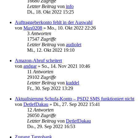
16680
Zugriffe
Letzter Beitrag
von
info
Di., 18. Okt 2022 15:25
Auftraggeberkonto fehlt in der Auswahl
von
Max0208
»
Mo., 10. Okt 2022 22:26
3
Antworten
17547
Zugriffe
Letzter Beitrag
von
audiolet
Mi., 12. Okt 2022 19:10
Amazon-Abruf scheitert
von
andgar
»
So., 14. Nov 2021 10:46
11
Antworten
29102
Zugriffe
Letzter Beitrag
von
kuddel
Fr., 30. Sep 2022 13:29
Aktualisierung Schufa-Konto – PSD2 SMS funktioniert nicht
von
DetlefDakau
»
Di., 27. Sep 2022 15:41
12
Antworten
26050
Zugriffe
Letzter Beitrag
von
DetlefDakau
Do., 29. Sep 2022 16:53
Zugang Targobank